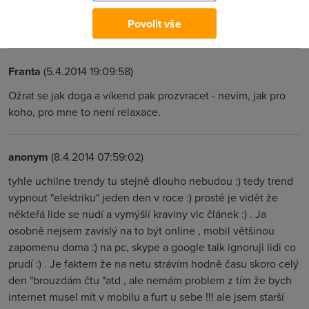
volani.webnode.cz
(5.4.2014 00:07:04)
Povolit vše
Jak se liší relaxace od "relaxace" ? :)
Franta
(5.4.2014 19:09:58)
Ožrat se jak doga a víkend pak prozvracet - nevím, jak pro
koho, pro mne to není relaxace.
anonym
(8.4.2014 07:59:02)
tyhle uchilne trendy tu stejně dlouho nebudou :) tedy trend
vypnout "elektriku" jeden den v roce :) prostě je vidět že
někteřá lide se nudí a vymýšlí kraviny vic článek :) . Ja
osobně nejsem zavislý na to být online , mobil většinou
zapomenu doma :) na pc, skype a google talk ignoruji lidi co
prudí :) . Je faktem že na netu strávím hodně času skoro celý
den "brouzdám čtu "atd , ale nemám problem z tím že bych
internet musel mít v mobilu a furt u sebe !!! ale jsem starší