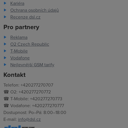
Kariéra
Ochrana osobních údajů
Recenze dsl.cz
Pro partnery
Reklama
O2 Czech Republic
T-Mobile
Vodafone
Nejlevnější GSM tarify
Kontakt
Telefon: +420277270707
☎ O2: +420277270772
☎ T-Mobile: +420277270773
☎ Vodafone: +420277270777
Dostupnost: Po–Pá: 8:00–18:00
E-mail:
info@dsl.cz