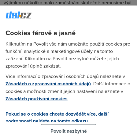
výjimkou několika málo zaměstnání skutečně nemusíme být
k dispozici 24 hodin denně a 7 dní v týdnu. Ale chceme být.
60 procent lidí si bere mobil nebo tablet na záchod, dvacet
procent odpovídá na SMS nebo e-mail i při sexu. Že ho
Cookies férově a jasně
partner/ka u toho neroztrhne jak hada, je jiná otázka.
Kliknutím na Povolit vše nám umožníte použití cookies pro
funkční, analytické a marketingové účely na tomto
jinnai
(3.4.2014 21:56:33)
zařízení. Kliknutím na Povolit nezbytné můžete jejich
Je to hezký na víkend odložit laptop, tablet, telefon a celej
zpracování úplně zakázat.
víkend někde daleko od civilizace chlastat. Ale pak z toho v
Více informací o zpracování osobních údajů naleznete v
pondělí bolí hlava a peněženka je prázdná.
Zásadách o zpracování osobních údajů
. Další informace o
cookies a možnosti změnit jejich nastavení naleznete v
Zásadách používání cookies
.
Franta
(4.4.2014 16:47:05)
Není přece nutné hned chlastat, znám i jiné možnosti
Pokud se o cookies chcete dozvědět více, další
víkendové relaxace i "relaxace".
podrobnosti najdete na tomto odkazu.
Povolit nezbytné