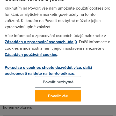
Kliknutím na Povolit vše nám umožníte použití cookies pro
funkční, analytické a marketingové účely na tomto
bzum
(13.5.2014 01:54:03)
zařízení. Kliknutím na Povolit nezbytné můžete jejich
Australis pro ně naprosto nepovedené, lišta doplňků nemá
zpracování úplně zakázat.
podle mě nic společnýho s širokoúlostí monitorů, v tom se
Více informací o zpracování osobních údajů naleznete v
dost spletli, hned jsem ji vrátil zpět.Taby jsem taky vrátil do
Zásadách o zpracování osobních údajů
. Další informace o
hranata, to zakulacený zabere zbytečně moc místa.
cookies a možnosti změnit jejich nastavení naleznete v
Zásadách používání cookies
.
Jan
(15.5.2014 17:58:56)
Pokud se o cookies chcete dozvědět více, další
Mne se nova verze firefoxu libi. Je to v dnesni dobe posledni
podrobnosti najdete na tomto odkazu.
svobodny prohlizec s moznosti vypnuti smirovani a sirokou
Povolit nezbytné
skalou doplnku zadarmo (tim myslim bez reklam), ktere ho
umozni prizpusobit skoro tak, jako byla opera 12. Zbytek
prohlizecu jsou jen klony chromu, kteri po sobe neumi
Povolit vše
uklidit cache (stejne jako chrome sam), nebo jina okynka
kolem exploreru.