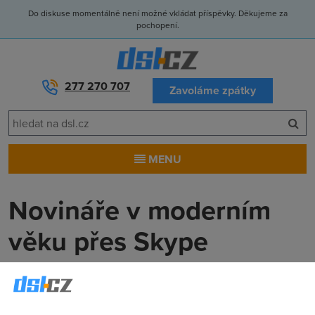
Do diskuse momentálně není možné vkládat příspěvky. Děkujeme za
pochopení.
277 270 707
Zavoláme zpátky
MENU
Novináře v moderním
věku přes Skype
nepohostíš
Anonym
(21.6.2014 00:00:00)