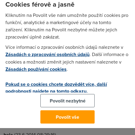
Cookies férově a jasně
Napsala mi kamarádka Marcela veselou historku. Prodělala
Kliknutím na Povolit vše nám umožníte použití cookies pro
první tiskovou konferenci formou videokonference. Měla z
funkční, analytické a marketingové účely na tomto
toho zvláštní pocity.
zařízení. Kliknutím na Povolit nezbytné můžete jejich
zpracování úplně zakázat.
Daniela
(22.6.2014 08:20:14)
Více informací o zpracování osobních údajů naleznete v
Zásadách o zpracování osobních údajů
. Další informace o
To není bohužel jen moderní trend novinařiny, ale i
cookies a možnosti změnit jejich nastavení naleznete v
personalistiky, kterou nyní dělají často slečny čerstvě po
Zásadách používání cookies
.
škole. A kandidáti se vyhodnocují prostřednictvím online
nahrávky, která trvá 5 minut.
Pokud se o cookies chcete dozvědět více, další
podrobnosti najdete na tomto odkazu.
anonym
(22.6.2014 10:53:04)
Povolit nezbytné
No co co , máte co jste chtěly ne ? tak co furt bečíte ? , česky
národ se necha sr*t na hlavu tak co !
Povolit vše
hela
(23.6.2014 08:29:16)