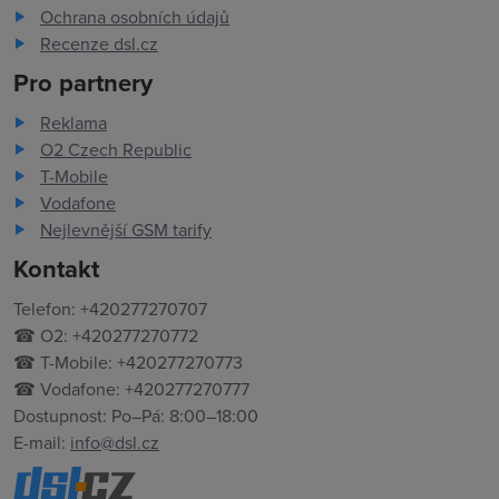
Ochrana osobních údajů
Recenze dsl.cz
Pro partnery
Reklama
O2 Czech Republic
T-Mobile
Vodafone
Nejlevnější GSM tarify
Kontakt
Telefon: +420277270707
☎ O2: +420277270772
☎ T-Mobile: +420277270773
☎ Vodafone: +420277270777
Dostupnost: Po–Pá: 8:00–18:00
E-mail:
info@dsl.cz