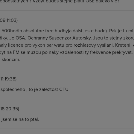
epodstatnych ? Vzdyt budes stejne platit OSE daleko vic !
09:11:03)
 500hodin absolutne free hudby(a dalsi jeste bude). Pak je tu ml
iky. Jo OSA. Ochranny Suspenzor Autorsky. Jsou to stejny zkor
aly licence pro vykon par watu pro rozhlasovy vysilani. Kreteni.
zdyt na FM se muzou po naky vzdalenosti ty frekvence prekryvat. 
si skoncim.
11:19:38)
spolecneho , to je zaleztost CTU
18:20:35)
jsem se na to ptal.