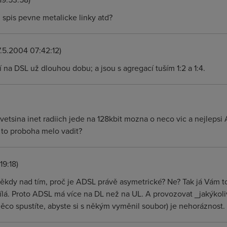
spis pevne metalicke linky atd?
.5.2004 07:42:12)
 na DSL už dlouhou dobu; a jsou s agregací tuším 1:2 a 1:4.
 vetsina inet radiich jede na 128kbit mozna o neco vic a nejlepsi
 to proboha melo vadit?
19:18)
ěkdy nad tím, proč je ADSL právě asymetrické? Ne? Tak já Vám to
ílá. Proto ADSL má více na DL než na UL. A provozovat _jakýkoliv
ěco spustíte, abyste si s někým vyměnil soubor) je nehoráznost.