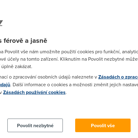
olí mne břicho od toho, jak se chechtám :-)))))))))))))))))))))))))))))
 férově a jasně
telkyne pres GTS a tam to uploadovalo dokonce i 16kB/s u 512ky.
zumnych myslim tak o 5kB-.Takze v pohode. Nevim cemu se smejet
na Povolit vše nám umožníte použití cookies pro funkční, analyti
vé účely na tomto zařízení. Kliknutím na Povolit nezbytné můžet
 úplně zakázat.
mací o zpracování osobních údajů naleznete v
Zásadách o zprac
 české ADSL nezvládá a považuje se za škodlivou činnost. :-(
údajů
. Další informace o cookies a možnosti změnit jejich nastav
 v
Zásadách používání cookies
.
21:25)
 cookies chcete dozvědět více, další podrobnosti najdete na t
ní určené k poskytování obsahu; to je považováno za škodlivou č
Povolit nezbytné
Povolit vše