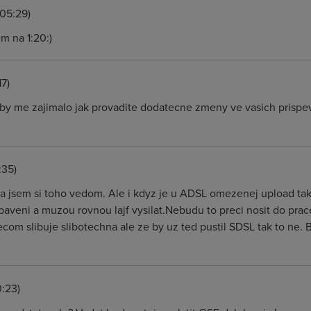
05:29)
m na 1:20:)
7)
by me zajimalo jak provadite dodatecne zmeny ve vasich prispe
:35)
a jsem si toho vedom. Ale i kdyz je u ADSL omezenej upload tak 
ni a muzou rovnou lajf vysilat.Nebudu to preci nosit do prace.
lecom slibuje slibotechna ale ze by uz ted pustil SDSL tak to ne.
:23)