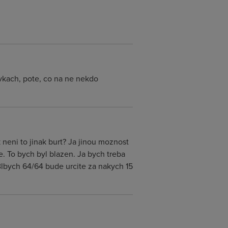
vkach, pote, co na ne nekdo
neni to jinak burt? Ja jinou moznost
 To bych byl blazen. Ja bych treba
 Blbych 64/64 bude urcite za nakych 15