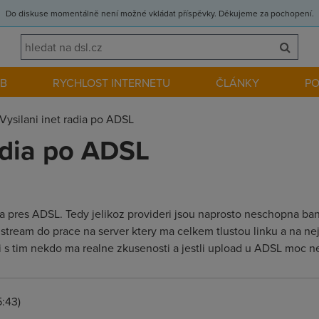
Do diskuse momentálně není možné vkládat příspěvky. Děkujeme za pochopení.
EB
RYCHLOST INTERNETU
ČLÁNKY
P
Vysilani inet radia po ADSL
radia po ADSL
dia pres ADSL. Tedy jelikoz provideri jsou naprosto neschopna b
stream do prace na server ktery ma celkem tlustou linku a na nej 
li s tim nekdo ma realne zkusenosti a jestli upload u ADSL moc ne
:43)