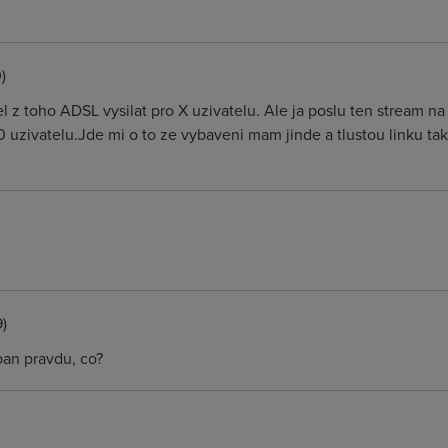
)
 z toho ADSL vysilat pro X uzivatelu. Ale ja poslu ten stream na s
0 uzivatelu.Jde mi o to ze vybaveni mam jinde a tlustou linku ta
)
an pravdu, co?