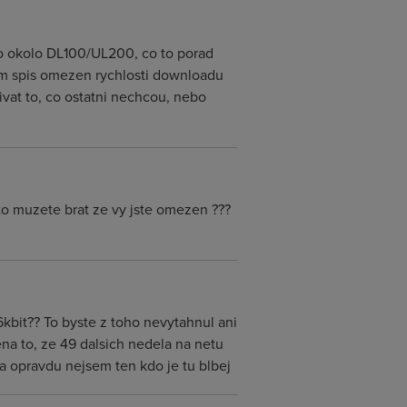
asto okolo DL100/UL200, co to porad
em spis omezen rychlosti downloadu
ivat to, co ostatni nechcou, nebo
to muzete brat ze vy jste omezen ???
kbit?? To byste z toho nevytahnul ani
na to, ze 49 dalsich nedela na netu
ja opravdu nejsem ten kdo je tu blbej