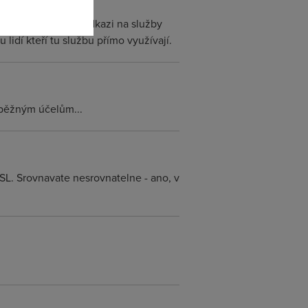
a internetu najít odkazi na služby
lidí kteří tu službu přímo využívají.
 běžným účelům...
SL. Srovnavate nesrovnatelne - ano, v