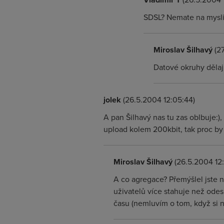
SDSL? Nemate na mysli 
Miroslav Šilhavý
(27
Datové okruhy dělají
jolek
(26.5.2004 12:05:44)
A pan Šilhavý nas tu zas oblbuje:),
upload kolem 200kbit, tak proc by
Miroslav Šilhavý
(26.5.2004 12:
A co agregace? Přemýšlel jste n
uživatelů více stahuje než odes
času (nemluvím o tom, když si n