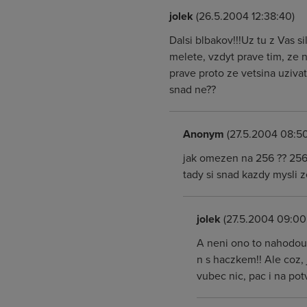
jolek
(26.5.2004 12:38:40)
Dalsi blbakov!!!Uz tu z Vas s
melete, vzdyt prave tim, ze
prave proto ze vetsina uziva
snad ne??
Anonym
(27.5.2004 08:50
jak omezen na 256 ?? 256 
tady si snad kazdy mysli 
jolek
(27.5.2004 09:00:
A neni ono to nahodou 
n s haczkem!! Ale coz,
vubec nic, pac i na po