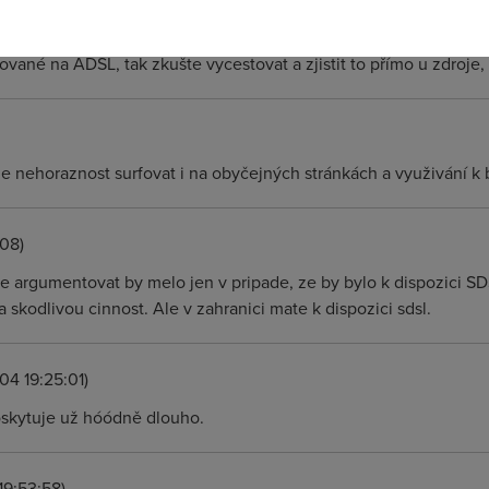
ních zkušeností vím že tomu tak je. Pokud se Vám nepodaří přímo n
vané na ADSL, tak zkušte vycestovat a zjistit to přímo u zdroje, u 
de nehoraznost surfovat i na obyčejných stránkách a využivání k
08)
 argumentovat by melo jen v pripade, ze by bylo k dispozici SD
 skodlivou cinnost. Ale v zahranici mate k dispozici sdsl.
04 19:25:01)
oskytuje už hóódně dlouho.
19:53:58)