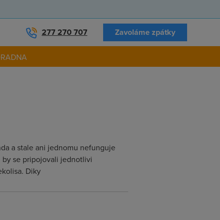
277 270 707
Zavoláme zpátky
ORADNA
anda a stale ani jednomu nefunguje
by se pripojovali jednotlivi
kolisa. Diky