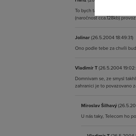
To bych tak netvrdil, zvlast
(naročnost cca.128kb) provozo
Jolinar
(26.5.2004 18:49:31)
Ono podle tebe za chvíli bu
Vladimír T
(26.5.2004 19:02:
Domnivam se, ze smysl takhle
zahranici je to povazovano za
Miroslav Šilhavý
(26.5.20
U nás taky, Telecom ho p
Vladimir T
(26.5.2004 