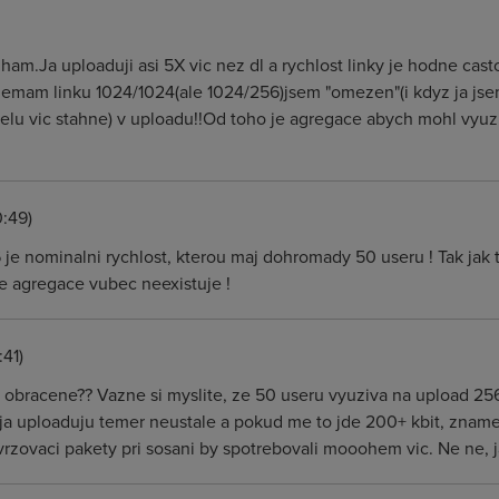
ilham.Ja uploaduji asi 5X vic nez dl a rychlost linky je hodne c
 nemam linku 1024/1024(ale 1024/256)jsem "omezen"(i kdyz ja js
telu vic stahne) v uploadu!!Od toho je agregace abych mohl vyuz
:49)
je nominalni rychlost, kterou maj dohromady 50 useru ! Tak jak 
ze agregace vubec neexistuje !
41)
obracene?? Vazne si myslite, ze 50 useru vyuziva na upload 256
 ja uploaduju temer neustale a pokud me to jde 200+ kbit, zname
tvrzovaci pakety pri sosani by spotrebovali mooohem vic. Ne ne, 