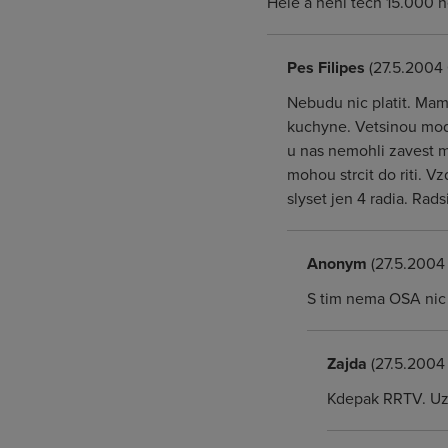
Hele a neni tech 15.000 n
Pes Filipes
(27.5.2004 
Nebudu nic platit. Mam
kuchyne. Vetsinou mod
u nas nemohli zavest m
mohou strcit do riti. V
slyset jen 4 radia. Rad
Anonym
(27.5.2004 
S tim nema OSA nic 
Zajda
(27.5.2004 
Kdepak RRTV. Uz 