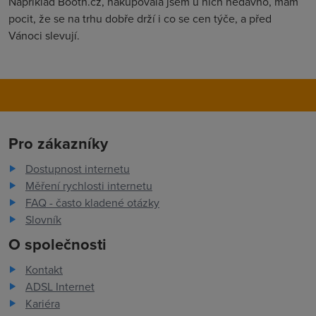
Například Booth.cz, nakupovala jsem u nich nedávno, mám
pocit, že se na trhu dobře drží i co se cen týče, a před
Vánoci slevují.
Pro zákazníky
Dostupnost internetu
Měření rychlosti internetu
FAQ - často kladené otázky
Slovník
O společnosti
Kontakt
ADSL Internet
Kariéra