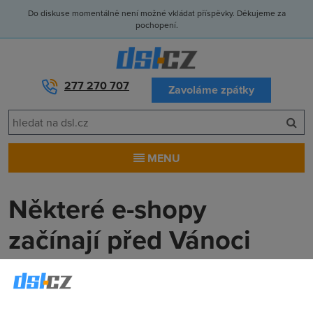
Do diskuse momentálně není možné vkládat příspěvky. Děkujeme za
pochopení.
277 270 707
Zavoláme zpátky
MENU
Některé e-shopy
začínají před Vánoci
zvedat ceny zboží
Anonym
(24.9.2014 00:00:00)