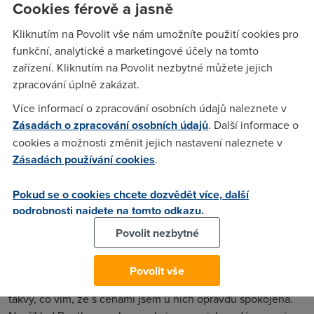
Cookies férově a jasně
Průměrné ceny zboží se u e-shopů v současné době liší až o
Kliknutím na Povolit vše nám umožníte použití cookies pro
2,9 %. Pro představu se jedná o hodnotu vyšší, než je
funkční, analytické a marketingové účely na tomto
mnohdy marže obchodníků. Vyplývá to ze čtvrtletního
zařízení. Kliknutím na Povolit nezbytné můžete jejich
průzkumu společnosti Karsa Technologies, která sledovala
zpracování úplně zakázat.
vybrané internetové obchody zaměřené na prodej
elektroniky. Odborníci dále upozorňují, že v současné době
Více informací o zpracování osobních údajů naleznete v
začínají obchody postupně zvedat ceny nabízených
Zásadách o zpracování osobních údajů
. Další informace o
produktů. Jedná se o každoroční tah, kterým se připravují na
cookies a možnosti změnit jejich nastavení naleznete v
vánoční sezonu. Právě během posledního kvartálu totiž
Zásadách používání cookies
.
tradičně dochází u internetových obchodů k výraznému
nárůstu objemu nákupů. Tržby za zmíněné období
Pokud se o cookies chcete dozvědět více, další
odpovídají až 70 % průměrných ročních obratů e-shopů.
podrobnosti najdete na tomto odkazu.
Povolit nezbytné
Hana
(21.12.2014 12:44:11)
Povolit vše
Mno,je to pravda, eshopy si libují v cenách ale znám několik
takvý, co vím, že s cenami jsem u nich opravdu spokojená.