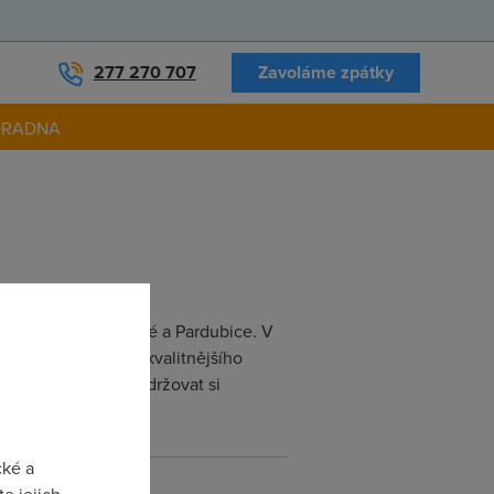
277 270 707
Zavoláme zpátky
ORADNA
okresů Hradec Králové a Pardubice. V
pro dosažení co nejkvalitnějšího
 infrastrukturu a udržovat si
cké a