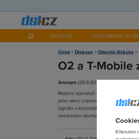
KATALOG
DOSTUPNOST SLUŽ
Úvod
>
Diskuse
>
Obecná diskuse
>
O2 a T-Mobile z
Anonym
(29.9.2014 00:00:00)
Mobilní operátoři O2 a T-Mobile začal
jeho rámci zoptimalizují své 2G a 3G 
signálu v konsolidovaných oblastech. 
nezávislou obchodní strategii.
Cookies
Kliknutím 
Jirka
(30.9.2014 18:28:40)