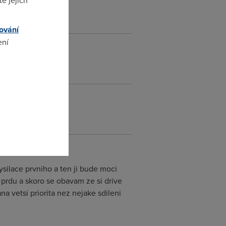
e jejich
ování
ení
omto
vysilace prvniho a ten ji bude moci
k prdu a skoro se obavam ze si drive
a vetsi priorita nez nejake sdileni