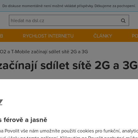
Do diskuse momentálně není možné vkládat příspěvky. Děkujeme za pochopení.
EB
RYCHLOST INTERNETU
ČLÁNKY
P
O2 a T-Mobile začínají sdílet sítě 2G a 3G
ačínají sdílet sítě 2G a 3G
y se sdílením stávajících mobilních sítí 2G a 3G, a to v částech 
sítě, přepnou je do sdíleného režimu a následně je začnou ladit 
Oba operátoři přitom budou i nadále využívat svou vlastní síťovou
 férově a jasně
na Povolit vše nám umožníte použití cookies pro funkční, analyti