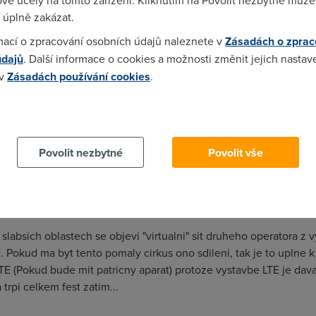
vé účely na tomto zařízení. Kliknutím na Povolit nezbytné můžet
 úplně zakázat.
i Vodafone. Zajímalo by mě, jak to dopadlo.
mací o zpracování osobních údajů naleznete v
Zásadách o zprac
údajů
. Další informace o cookies a možnosti změnit jejich nastav
 v
Zásadách používání cookies
.
 cookies chcete dozvědět více, další podrobnosti najdete na t
Povolit nezbytné
Povolit vše
ítě kolem měst jako je Jablonec Liberec.
slabsich oblastech se objevi "virtualni" sit druheho operatora z 
E. Pokud ma byt tento pomaly cirkus ono sdileni, tak je to uplne 
TE (Pokud bude mit patricny aparat) protoze vystavbe LTE je davan
 trpi celkem fest zatim...