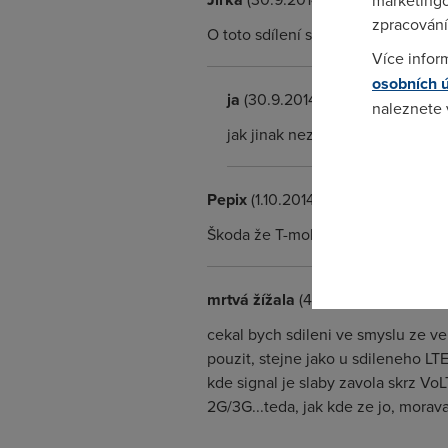
marketingo
zpracování
O toto sdílení se nakonec zajímal 
Více infor
osobních 
ja
(30.9.2014 20:57:40)
naleznete
jak jinak nez prohral
Pokud se o
odkazu.
Pepix
(1.10.2014 20:12:25)
Škoda že T-mobile s O2 nesdílejí s
mrtvá žížala
(4.10.2014 00:57:51)
cekal bych sdileni ve smyslu ze ve 
pouzit, stejne jako u sdileneho LT
kde signal je slaby zavola skrz VoL
2G/3G...teda, jak kde ze jo, morava