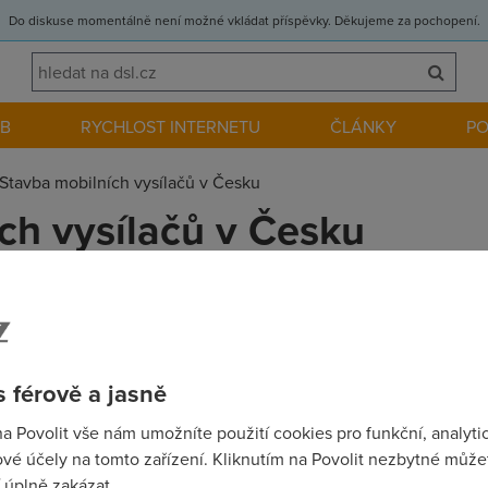
Do diskuse momentálně není možné vkládat příspěvky. Děkujeme za pochopení.
EB
RYCHLOST INTERNETU
ČLÁNKY
P
Stavba mobilních vysílačů v Česku
ch vysílačů v Česku
stanicemi, které zajišťují signál pro mobilní telefony. Tam, kde 
 férově a jasně
na Povolit vše nám umožníte použití cookies pro funkční, analyti
vé účely na tomto zařízení. Kliknutím na Povolit nezbytné můžet
.....
 úplně zakázat.