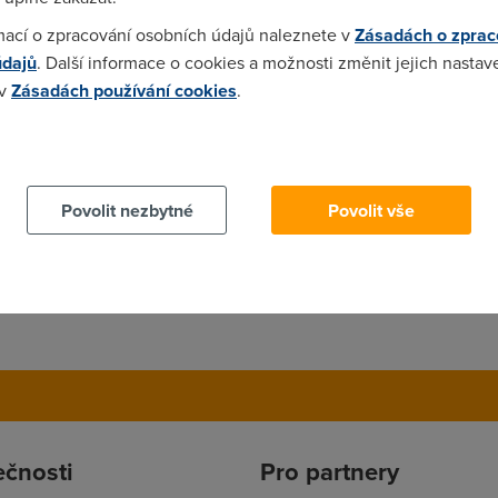
mací o zpracování osobních údajů naleznete v
Zásadách o zprac
údajů
. Další informace o cookies a možnosti změnit jejich nastav
 v
Zásadách používání cookies
.
 cookies chcete dozvědět více, další podrobnosti najdete na t
Povolit nezbytné
Povolit vše
ečnosti
Pro partnery