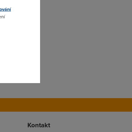
ování
ení
omto
Kontakt