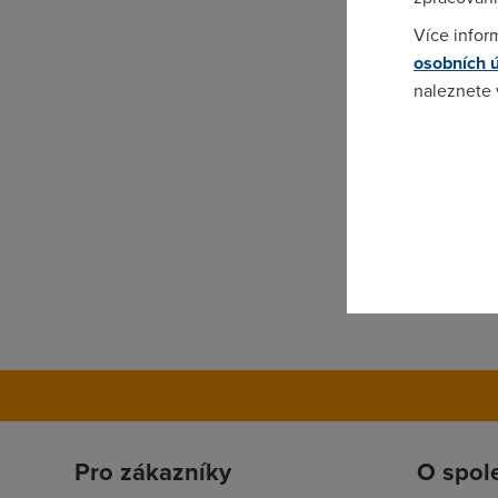
Více infor
osobních 
naleznete
Pokud se o
odkazu.
Pro zákazníky
O spol