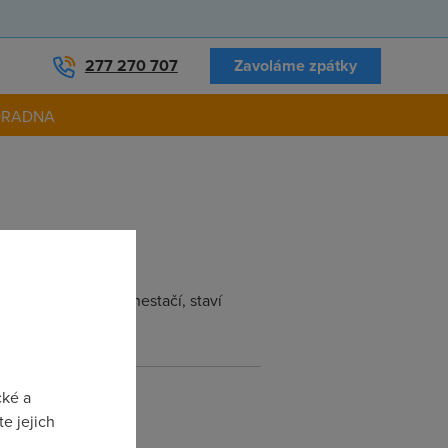
277 270 707
Zavoláme zpátky
ORADNA
základnové stanice nestačí, staví
cké a
e jejich