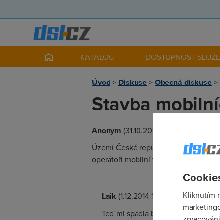
KATALOG
DOSTUPNOST SLUŽ
Úvod
>
Diskuse
>
Obecná diskuse
>
Stavba mobilní
Anonym
(31.10.2014 11:00:00)
Území České republiky je pokryto BTS 
operátoři mobilní vysílače.
Cookies
Kliknutím 
Laik
(1.12.2014 11:30:30)
marketingo
Teď mi spadla brada..........................
zpracování