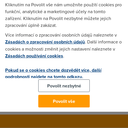
Jsou chytré a krásné, ale ve srovnání s jejich předchůdci
Kliknutím na Povolit vše nám umožníte použití cookies pro
toho moc nevydrží. Řešením jsou stále více populární
funkční, analytické a marketingové účely na tomto
extrémně odolné telefony.
zařízení. Kliknutím na Povolit nezbytné můžete jejich
zpracování úplně zakázat.
Více informací o zpracování osobních údajů naleznete v
frantisek.sch@seznam.cz
(16.11.2014 16:39:44)
Zásadách o zpracování osobních údajů
. Další informace o
Dneska už jsou na trhu speciální kvalitní obaly, které ochrání
cookies a možnosti změnit jejich nastavení naleznete v
telefon dostatečně, než kupovat nevzhledný speciální
Zásadách používání cookies
.
telefon do extremu.
Pokud se o cookies chcete dozvědět více, další
podrobnosti najdete na tomto odkazu.
radek
(18.11.2014 04:32:18)
Povolit nezbytné
Opravdu? Zatim jsem nevidel pozdro, co by melo aspon ip67
;)
Povolit vše