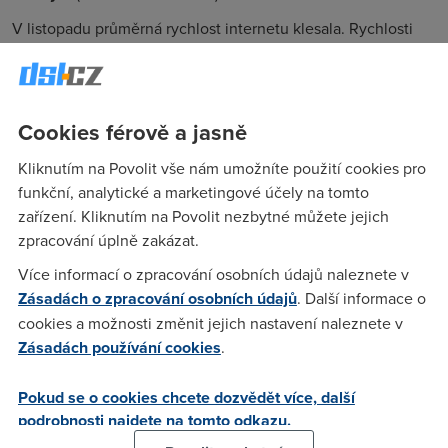
V listopadu průměrná rychlost internetu klesala. Rychlosti
klesaly u kabelového, Wi-Fi i ADSL internetu. Mobilní
internet byl v průměru rychlejší, ale opět jen díky
stoupajícímu počtu uživatelů v LTE sítích. Nejpomalejší
mobilní internet má O2 naopak nejvyšší průměrné rychlosti
Cookies férově a jasně
mobilního internetu má Vodafone.
Kliknutím na Povolit vše nám umožníte použití cookies pro
funkční, analytické a marketingové účely na tomto
zařízení. Kliknutím na Povolit nezbytné můžete jejich
smutný uživatel
(10.12.2014 07:20:00)
zpracování úplně zakázat.
k čemu taková statistika je, když u vyšších rychlostí chcípá
Více informací o zpracování osobních údajů naleznete v
flash :(
Zásadách o zpracování osobních údajů
. Další informace o
cookies a možnosti změnit jejich nastavení naleznete v
Zásadách používání cookies
.
Admin
(10.12.2014 15:14:08)
Dobrý den,vězte, že nás technický stav také trápí, ale od září
Pokud se o cookies chcete dozvědět více, další
usilovně pracujeme na nové verzi webu, kterou spustíme
podrobnosti najdete na tomto odkazu.
začátkem příštího roku ;-)