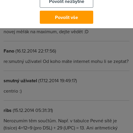
Povolit nezbytné
smutný uživatel
(10.12.2014 15:19:25)
Povolit vše
tak snad to bude stát za to :) kdybyste potřebovali otestovat
novej měřák na maximum, dejte vědět :D
Fano
(16.12.2014 22:17:56)
re:smutný uživatel Od koho máte internet mohu li se zeptat?
smutný uživatel
(17.12.2014 19:49:17)
centrio :)
ribs
(15.12.2014 05:31:31)
Nerozumím těm součtům. Např. v tabulce Pevné sítě je
(tisíce) 4+12=9 (pro DSL) + 29 (UPC) = 13. Ani aritmetický