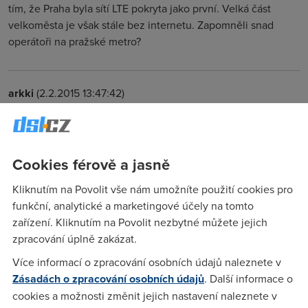
tím, že Praha byla sítí LTE pokryta jako první. Velká část
velkoměsta je však stále bez internetu. Zapomněli snad
operátoři na pražské metro?
arkki
(2.2.2015 13:47:42)
Mohl by mi dát někdo inteligentní odpověd na otázku, k
čemu je dobrý superrychlý LTE internet, když je u něho limit
na data ? Navíc směšně nízký i u nejdražších tarifů. Mám 3G
Cookies férově a jasně
internet a tedy mnohem pomalejší a jsem rád, že se do limitu
horko těžko vejdu. Samozřejmě si vůbec nedovolím stahovat
Kliknutím na Povolit vše nám umožníte použití cookies pro
filmy. Stačí, když koukám na videa na Youtube a nebo
funkční, analytické a marketingové účely na tomto
poslouchám internetové rádio. Koukat na TV ani v nejnižší
zařízení. Kliknutím na Povolit nezbytné můžete jejich
kvalitě si taky vůbec nedovolím, protože tohle všechno
zpracování úplně zakázat.
neskutečně data ,,žere,,
Více informací o zpracování osobních údajů naleznete v
Zásadách o zpracování osobních údajů
. Další informace o
Radek
(2.2.2015 16:04:21)
cookies a možnosti změnit jejich nastavení naleznete v