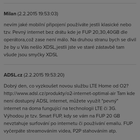
Milan
(2.2.2015 19:53:03)
nevím jaké mobilní připojení používáte jestli klasické nebo
tzv. Pevný internet bez drátu kde je FUP 20,30,40GB dle
operátora,což zase není málo. Na druhou stranu bych se divil
že by u Vás nešlo XDSL,jestli jste ve staré zástavbě tam
všude jsou smyčky XDSL
ADSL.cz
(2.2.2015 19:53:20)
Dobrý den, co vyzkoušet novou službu LTE Home od O2?
http://www.adsl.cz/produkty/o2-internet-optimal-air Tam kde
není dostupný ADSL internet, můžete využít "pevný"
internet na doma fungující na technologii LTE či 3G.
Výhodou je tzv. Smart FUP, kdy se vám na FUP 20 GB
nevztahuje surfování po internetu či používání emailu. FUP
vyčerpáte streamováním videa, P2P stahováním atp.