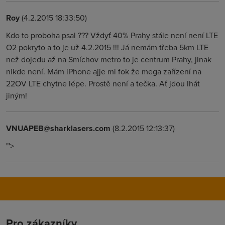
Roy
(4.2.2015 18:33:50)
Kdo to proboha psal ??? Vždyť 40% Prahy stále není není LTE
O2 pokryto a to je už 4.2.2015 !!! Já nemám třeba 5km LTE
než dojedu až na Smíchov metro to je centrum Prahy, jinak
nikde není. Mám iPhone ajje mi fok že mega zařízení na
22OV LTE chytne lépe. Prostě není a tečka. Ať jdou lhát
jiným!
VNUAPEB@sharklasers.com
(8.2.2015 12:13:37)
"'>
Pro zákazníky