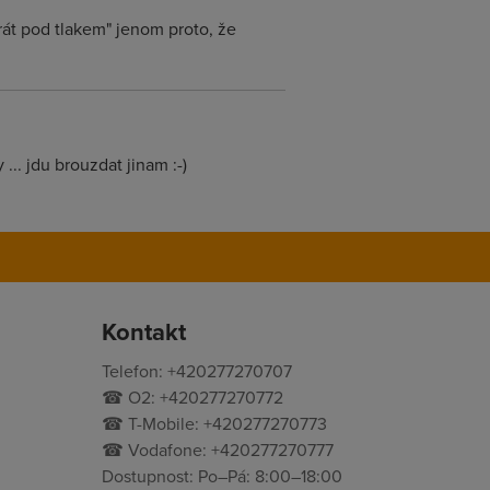
rát pod tlakem" jenom proto, že
... jdu brouzdat jinam :-)
Kontakt
Telefon: +420277270707
☎ O2: +420277270772
☎ T-Mobile: +420277270773
☎ Vodafone: +420277270777
Dostupnost: Po–Pá: 8:00–18:00