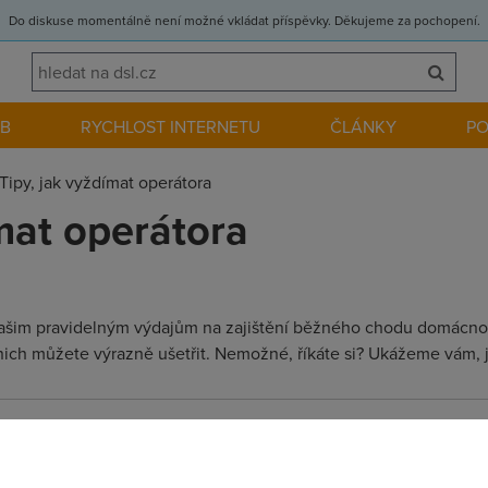
Do diskuse momentálně není možné vkládat příspěvky. Děkujeme za pochopení.
EB
RYCHLOST INTERNETU
ČLÁNKY
P
Tipy, jak vyždímat operátora
ímat operátora
k našim pravidelným výdajům na zajištění běžného chodu domácnost
nich můžete výrazně ušetřit. Nemožné, říkáte si? Ukážeme vám, j
 tak informaci o tom, že se jedná o komerční sdělení, uvede u čl