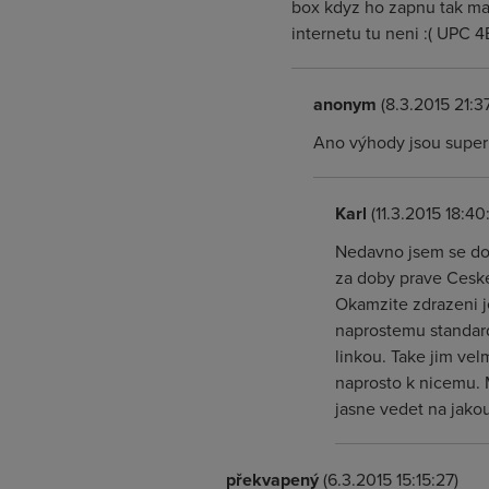
box kdyz ho zapnu tak mam
internetu tu neni :( UPC 
anonym
(8.3.2015 21:3
Ano výhody jsou super al
Karl
(11.3.2015 18:40
Nedavno jsem se doz
za doby prave Ceske 
Okamzite zdrazeni j
naprostemu standard
linkou. Take jim vel
naprosto k nicemu. 
jasne vedet na jakou 
překvapený
(6.3.2015 15:15:27)