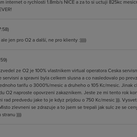
 internet o rychlosti 1.8mb/s NICE a za to si uctuji 825kc mesic
4EVER!
7:58)
e jen pro O2 a další, ne pro klienty :)))))
:59)
vedel ze O2 je 100% vlastnikem virtual operatora Ceska servisni 
servisni a spravni byla celkem slusna a co nasledovalo po prevzet
ednoho tarifu o 3000%/mesic a druheho o 105 Kc/mesic. Jinak cho
u O2 naproste opovrzeni zakaznikem. Jeste ze mi tento rok kon
mi rad predvedu jake to je kdyz prijdou o 750 Kc/mesic ))). Vysvet
Misto zlevneni se zdrazuje a to jsem se trepali jak sulc ze se 
stranu ))))