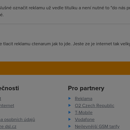
ušné označit reklamu už vedle titulku a není nutné to "do nás p
é.
tlacit reklamu ctenarum jak to jde. Jeste ze je internet tak velky 
ečnosti
Pro partnery
t
Reklama
nternet
O2 Czech Republic
T-Mobile
a osobních údajů
Vodafone
e dsl.cz
Nejlevnější GSM tarify