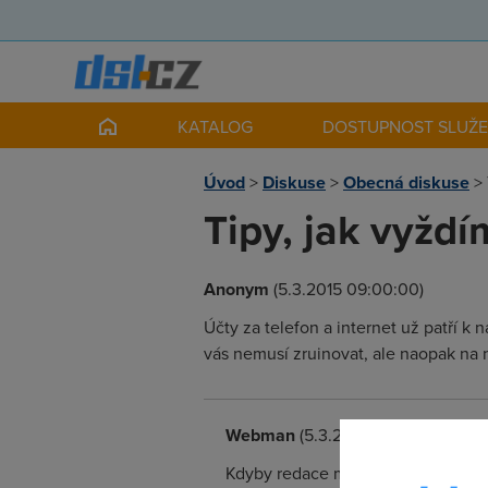
KATALOG
DOSTUPNOST SLUŽ
Úvod
>
Diskuse
>
Obecná diskuse
>
Tipy, jak vyžd
Anonym
(5.3.2015 09:00:00)
Účty za telefon a internet už patří 
vás nemusí zruinovat, ale naopak na 
Webman
(5.3.2015 10:43:34)
Kdyby redace měla kapku slušnosti,