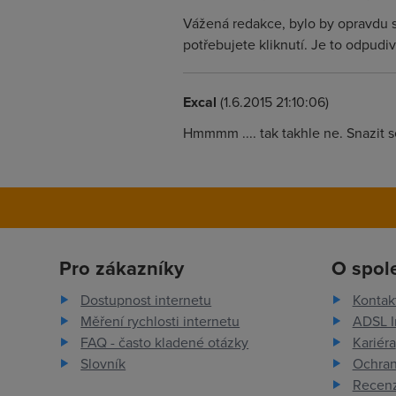
Vážená redakce, bylo by opravdu sl
potřebujete kliknutí. Je to odpudiv
Excal
(1.6.2015 21:10:06)
Hmmmm .... tak takhle ne. Snazit se 
Pro zákazníky
O spol
Dostupnost internetu
Kontak
Měření rychlosti internetu
ADSL I
FAQ - často kladené otázky
Kariéra
Slovník
Ochran
Recenz