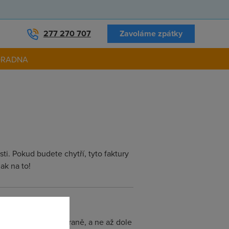
277 270 707
Zavoláme zpátky
ORADNA
i. Pokud budete chytří, tyto faktury
ak na to!
ánku už na první straně, a ne až dole