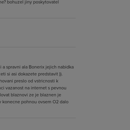
ne? bohuzel jiny poskytovatel
a spravni ala Bonerix jejich nabidka
i si asi dokazete predstavit )).
vani preslo od vstricnosti k
ci vazanost na internet s pevnou
lovat blaznovi ze je blaznen je
ceny konecne pohnou ovsem O2 dalo