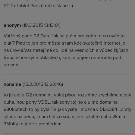
PC 2x tablet Prostě mi to šlape :-)
anonym
(18.3.2015 13:13:01)
Váížený pane 02 Guru.Tak se ptám pro koho to co uvádíte
platí? Platí to jen pro města a tam kde skutečně internet je
na úrovni.Vás nezajímá co lidé na vesnicích a vůbec žijících
třeba v horských oblastech, kde je příjem unternetu pod
uroveň.
noname
(15.3.2015 13:22:46)
to je ale u O2 normalni, volaj pisou rozsirime zrychlime a pak
ouha, nou porty VDSL, tak sorry :o) no a u me doma na
980kbitech to by byla TV jak vysita ! mozna v 512x384...draty
shnile az beda, znam lidi co sou v jine lokalite dal o 2km a
3Mbity to jede s prehledem.