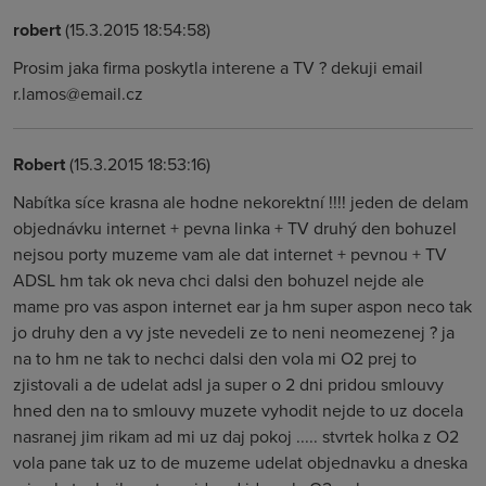
robert
(15.3.2015 18:54:58)
Prosim jaka firma poskytla interene a TV ? dekuji email
r.lamos@email.cz
Robert
(15.3.2015 18:53:16)
Nabítka síce krasna ale hodne nekorektní !!!! jeden de delam
objednávku internet + pevna linka + TV druhý den bohuzel
nejsou porty muzeme vam ale dat internet + pevnou + TV
ADSL hm tak ok neva chci dalsi den bohuzel nejde ale
mame pro vas aspon internet ear ja hm super aspon neco tak
jo druhy den a vy jste nevedeli ze to neni neomezenej ? ja
na to hm ne tak to nechci dalsi den vola mi O2 prej to
zjistovali a de udelat adsl ja super o 2 dni pridou smlouvy
hned den na to smlouvy muzete vyhodit nejde to uz docela
nasranej jim rikam ad mi uz daj pokoj ..... stvrtek holka z O2
vola pane tak uz to de muzeme udelat objednavku a dneska