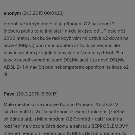
anonym
(21.3.2015 00:01:23)
proboh ve kterým mněstě je připojení O2 na urovni ?
(neberu prahu to je jiný stát ) nikde jak jste od UT dale něž
2000 metru , tak bude radí když vám milostivě o2 dovoli na
lince 4 MBps :) ono neni problem až tolik ve vedení ,ale
hlavní problem je v jejich umyslném škrcení rychlsotí !!! a
taky v nevoli vymněnit staré DSLMy adsl 1 za nové DSLMy
ADSL 2+ ! A navíc zcela nekompetetní operátorí na lince o2
!!!
Pavel
(30.3.2015 13:50:17)
Malé městečko na moravě Kojetín Pripojení Vdsl O2TV
služba multi tj. 2x TV settobox se všemi funkcemi (zpětné
shlédnutí atd...) Mám modem O2 Comtrid + další routr na
rozšíření na v zadní části domu a zahradu BEPROBLÉMOVÝ
internet nejde při měření pod 15 Mbt/s Běžně připojeno 2x