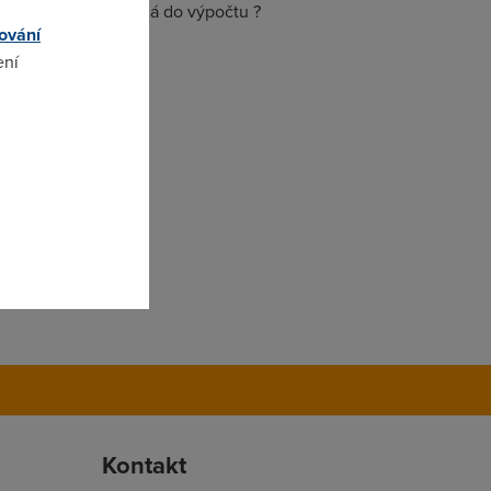
 jak vám tohle zapadá do výpočtu ?
ování
čemu !
ení
omto
Kontakt