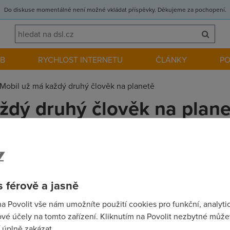
Do diskuse momentálně není možné vkládat příspěvky. Děkujeme za pochopení.
EB
RYCHLOST INTERNETU
ČLÁNKY
P
Mobil už má každý druhý člověk na planetě
ždý druhý člověk na plane
elefon 3,6 miliardy lidí, tedy každý druhý člověk. Mobilních telef
žující operátory bude zhruba 4,6 miliardy. Penetrace, tedy počet
 férově a jasně
na Povolit vše nám umožníte použití cookies pro funkční, analyti
vé účely na tomto zařízení. Kliknutím na Povolit nezbytné můžet
 úplně zakázat.