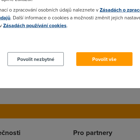
obil , ale jedno vím jistě ! ja mám 3 mobily a všechny používám
mací o zpracování osobních údajů naleznete v
Zásadách o zprac
6 mobilu které nepoužívám ! takže tyhle okurkové články jsou k ni
údajů
. Další informace o cookies a možnosti změnit jejich nastav
 v
Zásadách používání cookies
.
 cookies chcete dozvědět více, další podrobnosti najdete na t
Povolit nezbytné
Povolit vše
ečnosti
Pro partnery