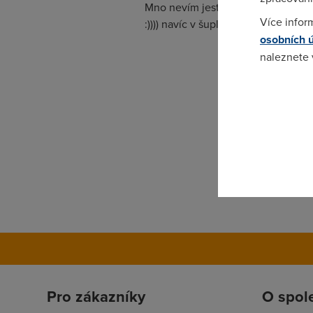
Mno nevím jestli každy druhý má m
Více infor
:)))) navíc v šuplíku mám dalších 
osobních 
naleznete
Pokud se o
odkazu.
Pro zákazníky
O spol