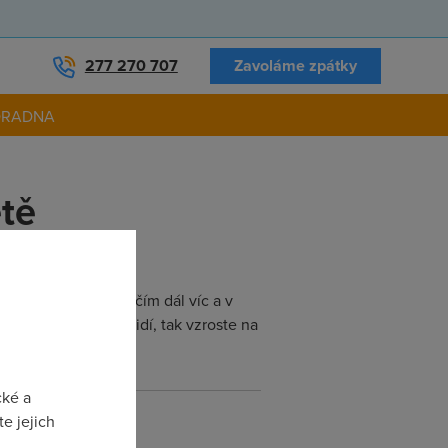
277 270 707
Zavoláme zpátky
ORADNA
tě
onních čísel je ale čím dál víc a v
 telefonů na sto lidí, tak vzroste na
cké a
e jejich