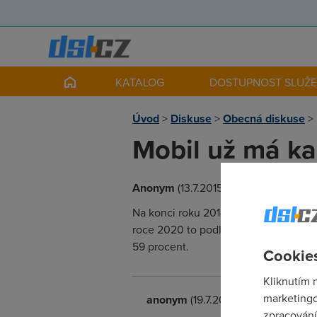
KATALOG
DOSTUPNOST SLUŽ
Úvod
>
Diskuse
>
Obecná diskuse
>
Mobil už má ka
Anonym
(13.7.2015 00:00:00)
Na konci roku 2014 využívalo mobilní t
roce 2020 to podle asociace GSMA sdru
59 procent.
Cookies
Kliknutím 
marketingo
anonym
(19.7.2015 13:19:39)
zpracování