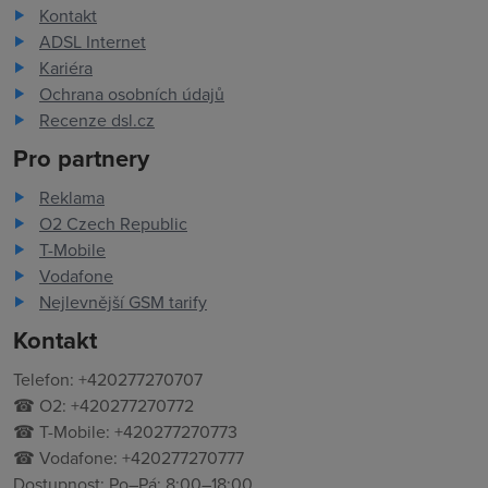
Kontakt
ADSL Internet
Kariéra
Ochrana osobních údajů
Recenze dsl.cz
Pro partnery
Reklama
O2 Czech Republic
T-Mobile
Vodafone
Nejlevnější GSM tarify
Kontakt
Telefon: +420277270707
☎ O2: +420277270772
☎ T-Mobile: +420277270773
☎ Vodafone: +420277270777
Dostupnost: Po–Pá: 8:00–18:00