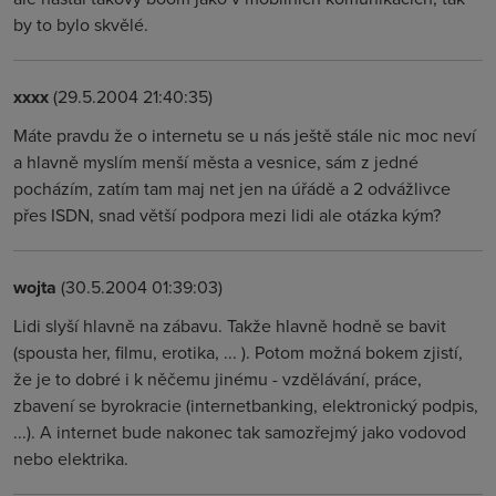
by to bylo skvělé.
xxxx
(29.5.2004 21:40:35)
Máte pravdu že o internetu se u nás ještě stále nic moc neví
a hlavně myslím menší města a vesnice, sám z jedné
pocházím, zatím tam maj net jen na úřádě a 2 odvážlivce
přes ISDN, snad větší podpora mezi lidi ale otázka kým?
wojta
(30.5.2004 01:39:03)
Lidi slyší hlavně na zábavu. Takže hlavně hodně se bavit
(spousta her, filmu, erotika, ... ). Potom možná bokem zjistí,
že je to dobré i k něčemu jinému - vzdělávání, práce,
zbavení se byrokracie (internetbanking, elektronický podpis,
...). A internet bude nakonec tak samozřejmý jako vodovod
nebo elektrika.