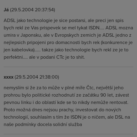
Já
(29.5.2004 20:37:54)
ADSL jako technologie je sice postarsi, ale preci jen spis
bych rekl ze Vas prispevek se mel tykat ISDN.... ADSL mozna
umira v Japonsku, ale v Evropskych zemich je ADSL jedno z
nejlepsich pripojeni pro domacnosti bych rek (konkurence je
jen kabelovka)..... takze jako technologie bych rekl ze je to
perfektni.... ale v podani CTc je to shit.
xxxx
(29.5.2004 21:38:00)
nemyslím si že za to může v plné míře Čtc, největší jeho
prohrou bylo politické rozhodnutí ze začátku 90 let, závest
pevnou linku i do oblastí kde se to nikdy nemůže rentovat.
Proto možná dnes nejsou prachy, investovat do nových
technologií, souhlasím s tím že ISDN je o ničem, ale DSL na
naše podmínky docela solidní služba