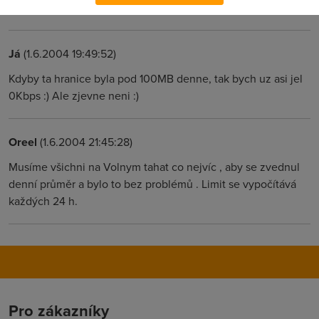
u Volneho radost...
Já
(1.6.2004 19:49:52)
Kdyby ta hranice byla pod 100MB denne, tak bych uz asi jel
0Kbps :) Ale zjevne neni :)
Oreel
(1.6.2004 21:45:28)
Musíme všichni na Volnym tahat co nejvíc , aby se zvednul
denní průměr a bylo to bez problémů . Limit se vypočítává
každých 24 h.
Pro zákazníky