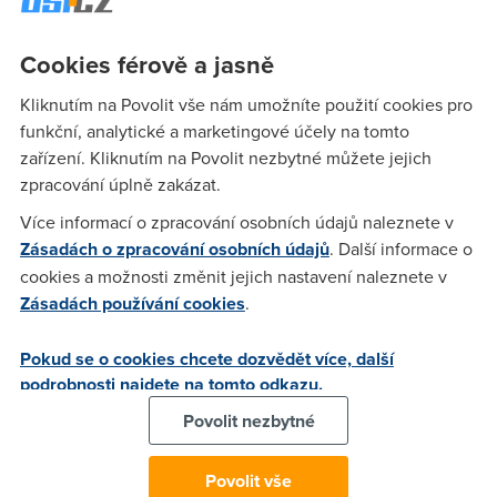
CR (ADSL) http://www.zive.cz/h/Uzivatel/Ar.asp?
ARI=116661&CAI=2114
Cookies férově a jasně
Kliknutím na Povolit vše nám umožníte použití cookies pro
wojta
(1.6.2004 00:13:59)
funkční, analytické a marketingové účely na tomto
Jo jo. Zvlast to Volny. Stahnout vic jak 200MB za den a hned
zařízení. Kliknutím na Povolit nezbytné můžete jejich
jste zatracenej parchant stahovac. A jednou dokonce 1 GB,
zpracování úplně zakázat.
tak to je rovnou na odstrel.
Více informací o zpracování osobních údajů naleznete v
Zásadách o zpracování osobních údajů
. Další informace o
cookies a možnosti změnit jejich nastavení naleznete v
M
(1.6.2004 19:18:23)
Zásadách používání cookies
.
Jak se zda tak ten limit je ne 200, ale nekde pod 100 MB
denne. Horsi FUP nez Volny snad nikdo vymyslet nemohl. A
Pokud se o cookies chcete dozvědět více, další
stanovovat limit na prumer je totalni nesmysl. Bude to
podrobnosti najdete na tomto odkazu.
orezavat i mnoho lidi s lehkym nadprumerem a prumer pujde
Povolit nezbytné
stale dolu... Silenstvi... Internet expressu od CT jsem se smal.
Ac je otazkou jak CT caruje s agregaci, ale pokud to pojede
Povolit vše
po snizeni opravdu tech 64 kbps, tak je to oproti depriorizaci