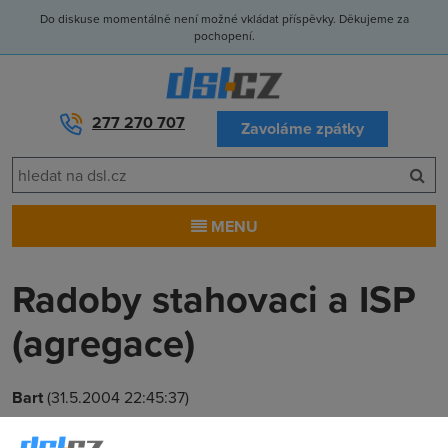
Do diskuse momentálně není možné vkládat příspěvky. Děkujeme za
pochopení.
277 270 707
Zavoláme zpátky
MENU
Radoby stahovaci a ISP
(agregace)
Bart
(31.5.2004 22:45:37)
Juknete na tento clanek, myslim ze je tristni jak to funguje v