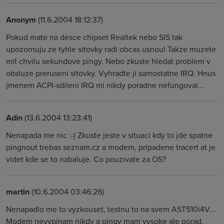
Anonym
(11.6.2004 18:12:37)
Pokud mate na desce chipset Realtek nebo SIS tak
upozornuju ze tyhle sitovky radi obcas usnou! Takze muzete
mit chvilu sekundove pingy. Nebo zkuste hledat problem v
obsluze preruseni sitovky. Vyhradte ji samostatne IRQ. Hnus
jmenem ACPI-sdileni IRQ mi nikdy poradne nefungoval...
Adin
(13.6.2004 13:23:41)
Nenapada me nic :-) Zkuste jeste v situaci kdy to jde spatne
pingnout trebas seznam.cz a modem, pripadene tracert at je
videt kde se to nabaluje. Co pouzivate za OS?
martin
(10.6.2004 03:46:26)
Nenapadlo me to vyzkouset, testnu to na svem AST510i4V...
Modem nevypinam nikdy a pingy mam vysoke ale porad.