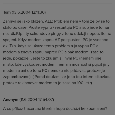
Tom
(13.6.2004 12:11:30)
Zahriva se jako blazen, ALE: Problem neni v tom ze by se to
stalo po case. Proste vypnu / restartuju PC a sup jede to hur
nez dialUp - ty sekundove pingy z toho udelaji nepouzitelne
spojeni. Kdyz modem zapnu AZ po spusteni PC je vsechno
ok. Tzn. kdyz se ukaze tento problem a ja vypnu PC a
modem a znova zapnu napred PC a pak modem, zase to
jede, pokazde! Jeste to zkusim s jinym PC (nemam jine
misto, kde vyzkouset modem, nemam moznost si pujcit jiny
modem a ani do toho PC nemuzu nic pridavat, protoze je
zaplombovane) :( Porad doufam, ze je to tou interni sitovkou,
protoze reklamovat modem to je zase na 100 let :(
Anonym
(11.6.2004 17:54:07)
A co příkaz tracert,na kterém hopu dochází ke zpomalení?