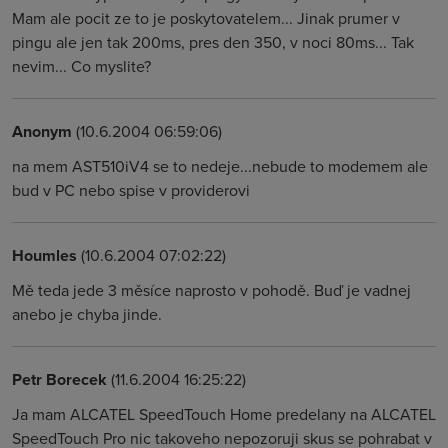
Mam ale pocit ze to je poskytovatelem... Jinak prumer v
pingu ale jen tak 200ms, pres den 350, v noci 80ms... Tak
nevim... Co myslite?
Anonym
(10.6.2004 06:59:06)
na mem AST510iV4 se to nedeje...nebude to modemem ale
bud v PC nebo spise v providerovi
Houmles
(10.6.2004 07:02:22)
Mě teda jede 3 měsíce naprosto v pohodě. Buď je vadnej
anebo je chyba jinde.
Petr Borecek
(11.6.2004 16:25:22)
Ja mam ALCATEL SpeedTouch Home predelany na ALCATEL
SpeedTouch Pro nic takoveho nepozoruji skus se pohrabat v