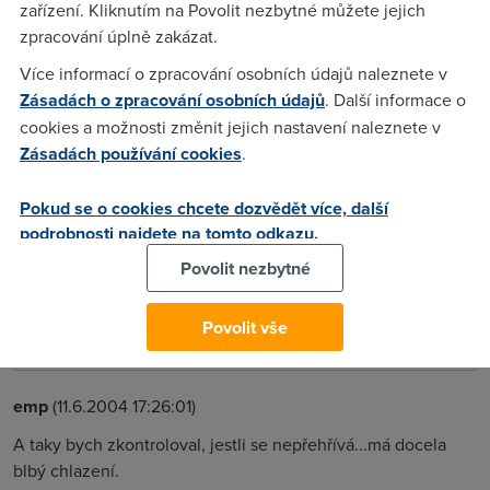
zařízení. Kliknutím na Povolit nezbytné můžete jejich
vypinam vzdy na noc a nikdy jsem nezaznamenal problem
zpracování úplně zakázat.
ktery popisujete. Spise bude problem na strane pocitace.
Více informací o zpracování osobních údajů naleznete v
Zásadách o zpracování osobních údajů
. Další informace o
Tom
(11.6.2004 14:06:21)
cookies a možnosti změnit jejich nastavení naleznete v
Takze myslite ze nereklamovat modem a zkusit treba jeste
Zásadách používání cookies
.
jinou sitovku? (ted se pouziva integrovana na desce) ... nebo
napada vas jaky jeste jiny problem by byl v PC? diky
Pokud se o cookies chcete dozvědět více, další
podrobnosti najdete na tomto odkazu.
Povolit nezbytné
BioQ
(11.6.2004 16:11:12)
Zkus ten modem u někoho jiného nebo si sežeň na zkoušku
Povolit vše
jinej modem ke svýmu PC a uvidíš.
emp
(11.6.2004 17:26:01)
A taky bych zkontroloval, jestli se nepřehřívá...má docela
blbý chlazení.