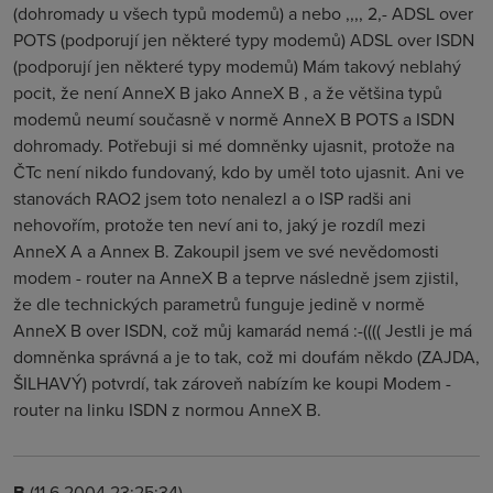
(dohromady u všech typů modemů) a nebo ,,,, 2,- ADSL over
POTS (podporují jen některé typy modemů) ADSL over ISDN
(podporují jen některé typy modemů) Mám takový neblahý
pocit, že není AnneX B jako AnneX B , a že většina typů
modemů neumí současně v normě AnneX B POTS a ISDN
dohromady. Potřebuji si mé domněnky ujasnit, protože na
ČTc není nikdo fundovaný, kdo by uměl toto ujasnit. Ani ve
stanovách RAO2 jsem toto nenalezl a o ISP radši ani
nehovořím, protože ten neví ani to, jaký je rozdíl mezi
AnneX A a Annex B. Zakoupil jsem ve své nevědomosti
modem - router na AnneX B a teprve následně jsem zjistil,
že dle technických parametrů funguje jedině v normě
AnneX B over ISDN, což můj kamarád nemá :-(((( Jestli je má
domněnka správná a je to tak, což mi doufám někdo (ZAJDA,
ŠILHAVÝ) potvrdí, tak zároveň nabízím ke koupi Modem -
router na linku ISDN z normou AnneX B.
B
(11.6.2004 23:25:34)