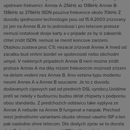
upstream frekvenci: Annex A-25kHz az 138kHz Annex B-
138kHz az 276kHz ISDN pouziva frekvence okolo 70kHz Z
duvodu sjednoceni technologie jsou od 15.9.2003 zrizovany
jiz jen na Annex B.Je to jednodussi i pro telecom protoze
nemusi instalovat dvoje karty a v pripade ze by si zakaznik
chtel zridit ISDN, nemusi se menit koncove zarizeni.
Otazkou zustava proc CTc nezacal zrizovat Annex A hned od
zacatku-bud vnitrni bordel ve spolecnosti nebo obchodni
umysl. V nekterych pripadech Annex B neni mozne zridit
protoze Annex A ma diky nizsim frekvencim moznost zrizeni
na delsim vedeni nez Annex B. Ano vetsina typu modemu
neumi Annex A a Annex B soucasne. Je to z duvodu
dodavanych cipovych sad od prednich DSL vyrobcu.Uvidime
jestli se nekdy v budoucnu budou delat chipsety s podporou
obou standardu. Z predchozich odstavcu take vyplyva ze
Annex A nebude na Annex B fungovat a naopak. Prechod
mezi jednotlivimi variantami-zkuste ohnout vaseho ISP a ten
pak nasledne ohne telecom. Dle doslych zprav se to docela