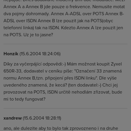
Annex A a Annex B jde pouze o frekvence. Nemusite motat
dva pojmy dohromady. Annex A-ADSL over POTS Annex B-
ADSL over ISDN Annex B lze pouzit jak na POTS(obyc
telefonni linka) tak na ISDN. Kdezto Annex A lze pouzit jen
na POTS. Uz je to jasne?
Honzík
(15.6.2004 18:24:06)
Díky za vyčerpájící odpovědi:-) Mám možnost koupit Zyxel
650R-33, dodavatel v ceníku píše: "Označení 33 znamená
normu Annex B,tzn. připojení přes ISDN linku". Dle výše
uvedeného znamená, že kecá? (ten dodavatel:-) Chci jej
provozovat na POTS, ISDN určitě nehodlám zřizovat, bude
mi to tedy fungovat?
xandrew
(15.6.2004 18:28:11)
ano, ale dulezite aby to bylo tak zprovozneno i na druhe