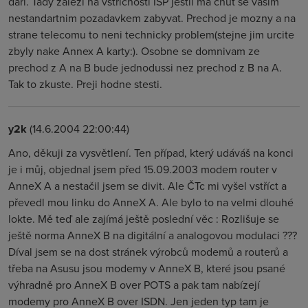
dari. Tady zalezi na vstricnosti ISP jestli ma chut se vasim
nestandartnim pozadavkem zabyvat. Prechod je mozny a na
strane telecomu to neni technicky problem(stejne jim urcite
zbyly nake Annex A karty:). Osobne se domnivam ze
prechod z A na B bude jednodussi nez prechod z B na A.
Tak to zkuste. Preji hodne stesti.
y2k
(14.6.2004 22:00:44)
Ano, děkuji za vysvětlení. Ten případ, který udáváš na konci
je i můj, objednal jsem před 15.09.2003 modem router v
AnneX A a nestačil jsem se divit. Ale ČTc mi vyšel vstříct a
převedl mou linku do AnneX A. Ale bylo to na velmi dlouhé
lokte. Mě teď ale zajímá ještě poslední věc : Rozlišuje se
ještě norma AnneX B na digitální a analogovou modulaci ???
Díval jsem se na dost stránek výrobců modemů a routerů a
třeba na Asusu jsou modemy v AnneX B, které jsou psané
výhradně pro AnneX B over POTS a pak tam nabízejí
modemy pro AnneX B over ISDN. Jen jeden typ tam je