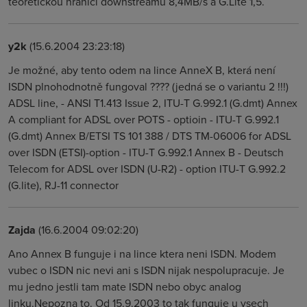
teoretickou hranici downstreamu 8,4MB/s a G.Lite 1,5.
y2k
(15.6.2004 23:23:18)
Je možné, aby tento odem na lince AnneX B, která není
ISDN plnohodnotně fungoval ???? (jedná se o variantu 2 !!!)
ADSL line, - ANSI T1.413 Issue 2, ITU-T G.992.1 (G.dmt) Annex
A compliant for ADSL over POTS - optioin - ITU-T G.992.1
(G.dmt) Annex B/ETSI TS 101 388 / DTS TM-06006 for ADSL
over ISDN (ETSI)-option - ITU-T G.992.1 Annex B - Deutsch
Telecom for ADSL over ISDN (U-R2) - option ITU-T G.992.2
(G.lite), RJ-11 connector
Zajda
(16.6.2004 09:02:20)
Ano Annex B funguje i na lince ktera neni ISDN. Modem
vubec o ISDN nic nevi ani s ISDN nijak nespolupracuje. Je
mu jedno jestli tam mate ISDN nebo obyc analog
linku.Nepozna to. Od 15.9.2003 to tak funguje u vsech