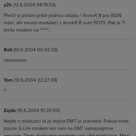
y2k
(12.6.2004 08:19:53)
Přečti si prosím ještě jednou otázku ! AnneX B pro ISDN
mám, ale neumí modulaci v AnneX B over POTS. Pak je Ti
tento modem na ******.
Bob
(13.6.2004 00:42:33)
Hmmmmm
Tom
(13.6.2004 22:27:39)
?
Zajda
(15.6.2004 10:35:50)
Nejde o modulaci ta je stejna.DMT je standard. Pokud mate
pouze G.Lite modem ten vam na DMT samozrejmne
nepujde. Dnes dodavane modemy umi obe modulace. Mezi