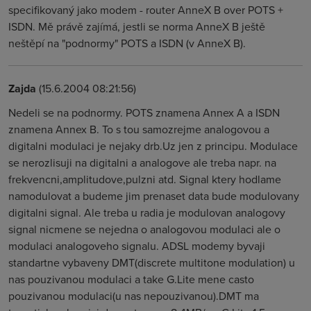
specifikovaný jako modem - router AnneX B over POTS +
ISDN. Mě právě zajímá, jestli se norma AnneX B ještě
neštěpí na "podnormy" POTS a ISDN (v AnneX B).
Zajda
(15.6.2004 08:21:56)
Nedeli se na podnormy. POTS znamena Annex A a ISDN
znamena Annex B. To s tou samozrejme analogovou a
digitalni modulaci je nejaky drb.Uz jen z principu. Modulace
se nerozlisuji na digitalni a analogove ale treba napr. na
frekvencni,amplitudove,pulzni atd. Signal ktery hodlame
namodulovat a budeme jim prenaset data bude modulovany
digitalni signal. Ale treba u radia je modulovan analogovy
signal nicmene se nejedna o analogovou modulaci ale o
modulaci analogoveho signalu. ADSL modemy byvaji
standartne vybaveny DMT(discrete multitone modulation) u
nas pouzivanou modulaci a take G.Lite mene casto
pouzivanou modulaci(u nas nepouzivanou).DMT ma