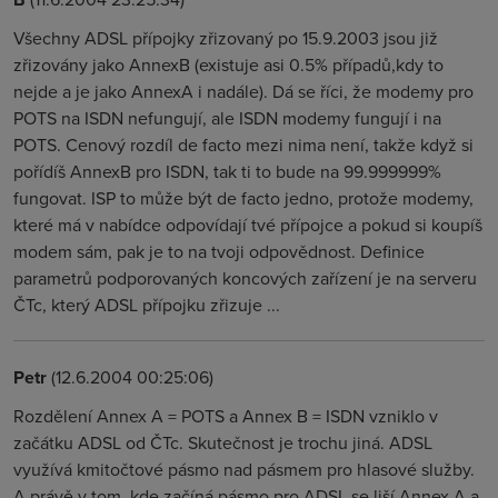
Všechny ADSL přípojky zřizovaný po 15.9.2003 jsou již
zřizovány jako AnnexB (existuje asi 0.5% případů,kdy to
nejde a je jako AnnexA i nadále). Dá se říci, že modemy pro
POTS na ISDN nefungují, ale ISDN modemy fungují i na
POTS. Cenový rozdíl de facto mezi nima není, takže když si
pořídíš AnnexB pro ISDN, tak ti to bude na 99.999999%
fungovat. ISP to může být de facto jedno, protože modemy,
které má v nabídce odpovídají tvé přípojce a pokud si koupíš
modem sám, pak je to na tvoji odpovědnost. Definice
parametrů podporovaných koncových zařízení je na serveru
ČTc, který ADSL přípojku zřizuje ...
Petr
(12.6.2004 00:25:06)
Rozdělení Annex A = POTS a Annex B = ISDN vzniklo v
začátku ADSL od ČTc. Skutečnost je trochu jiná. ADSL
využívá kmitočtové pásmo nad pásmem pro hlasové služby.
A právě v tom, kde začíná pásmo pro ADSL se liší Annex A a