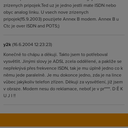
zrizenych pripojek.Ted uz je jedno jestli mate ISDN nebo
obyc analog linku. U vsech nove zrizenych
pripojek(15.9.2003) pouzijete Annex B modem. Annex B u
Ctc je over ISDN and POTS;)
y2k
(16.6.2004 12:23:23)
Konečně to chápu a děkuji. Takto jsem to potřeboval
vysvětlit. Jinými slovy je ADSL zcela oddělené, a pakliže se
nepřekrývá přes frekvence ISDN, tak je mu úplně jedno co k
němu jede paralelně. Je mu dokonce jedno, zda je na lince
vůbec jakýkoliv telefon zřízen. Děkuji za vysvětlení, již jsem
v obraze. Modem nesu do reklamace, neboť je v pr****. D Ě K
U J I !!