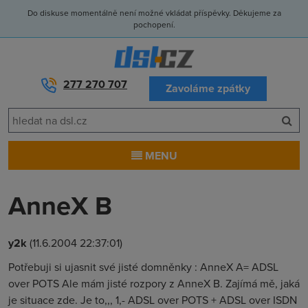
Do diskuse momentálně není možné vkládat příspěvky. Děkujeme za
pochopení.
277 270 707
Zavoláme zpátky
MENU
AnneX B
y2k
(11.6.2004 22:37:01)
Potřebuji si ujasnit své jisté domněnky : AnneX A= ADSL
over POTS Ale mám jisté rozpory z AnneX B. Zajímá mě, jaká
je situace zde. Je to,,, 1,- ADSL over POTS + ADSL over ISDN