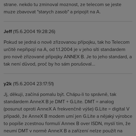
strane. nekdo tu zminoval moznost, ze telecom se jeste
muze zbavovat "starych zasob" a pripojit na A.
Jeff
(15.6.2004 19:28:26)
Pokud se jedná o nově zřizovanou přípojku, tak ho Telecom
určitě nepřipojí na A, od 1.1.2004 je v jeho síti standardem
pro nově zřizované přípojky ANNEX B. Je to jeho standard, a
tak není důvod, proč by ho sám porušoval...
y2k
(15.6.2004 23:17:51)
Jj, děkuji, začíná pomalu být. Chápu-li to správně, tak
standardem AnneX B je DMT + G.Lite. DMT = analog
(posunut oproti AnneX A frekvenčně výše) G.Lite = digital V
případě, že AnneX B modem umí jen G.Lite a nějaký výrobce
to popíše zcestnou formulí Annex B over ISDN, myslí tím, že
neumí DMT v normě AnneX B a zařízení nelze použít na