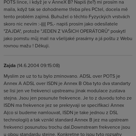
POTS lince, i když je v AnneX B? Napiš (te?) mi prosím na
maila, když tak se dohodneme třeba přes PCtel, docela mě
tento problém zajímá. Buhužel o těchto Fyzyckých vrstvách
skoro nic nevím :-(((( PS,- napiš prosím jako odesílatele
"ZAJDA", protože "JEDEN Z VAŠICH OPERÁTORŮ" poskytl
jako pomstu můj mail na všelijaké prasárny a já poštu z Webu
rovnou mažu ! Děkuji.
Zajda
(14.6.2004 09:15:08)
Myslim ze uz to tu bylo zminovano. ADSL over POTS je
Annex A ADSL over ISDN je Annex B Oba tyto dva standarty
se lisi jen ve frekvenci upstreamu jinak modulace zustava
stejna. Jsou jen posunute frekvence. Je to z duvodu toho ze
ISDN ma frekvence jez se prekryvaji se specifikaci Annex
A(co si budeme namlouvat, ISDN je take jednou z DSL
technologii) a tak vznikl standard Annex B jez ma upstream
frekvenci posunutou trochu dal.Downstream frekvence jsou
u obou standardu stejne. Konkretne to jsou tyto rozsahy