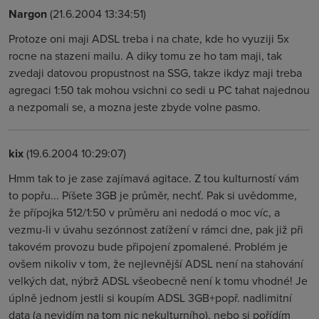
Nargon
(21.6.2004 13:34:51)
Protoze oni maji ADSL treba i na chate, kde ho vyuziji 5x
rocne na stazeni mailu. A diky tomu ze ho tam maji, tak
zvedaji datovou propustnost na SSG, takze ikdyz maji treba
agregaci 1:50 tak mohou vsichni co sedi u PC tahat najednou
a nezpomali se, a mozna jeste zbyde volne pasmo.
kix
(19.6.2004 10:29:07)
Hmm tak to je zase zajímavá agitace. Z tou kulturností vám
to popřu... Píšete 3GB je průměr, nechť. Pak si uvědomme,
že přípojka 512/1:50 v průměru ani nedodá o moc víc, a
vezmu-li v úvahu sezónnost zatížení v rámci dne, pak již při
takovém provozu bude připojení zpomalené. Problém je
ovšem nikoliv v tom, že nejlevnější ADSL není na stahování
velkých dat, nýbrž ADSL všeobecně není k tomu vhodné! Je
úplně jednom jestli si koupím ADSL 3GB+popř. nadlimitní
data (a nevidím na tom nic nekulturního), nebo si pořídím