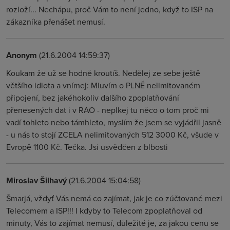
rozloží... Nechápu, proč Vám to není jedno, když to ISP na
zákazníka přenášet nemusí.
Anonym
(21.6.2004 14:59:37)
Koukam že už se hodně kroutíš. Nedělej ze sebe ještě
většího idiota a vnímej: Mluvím o PLNĚ nelimitovaném
připojení, bez jakéhokoliv dalšího zpoplatňování
přenesených dat i v RAO - neplkej tu něco o tom proč mi
vadí tohleto nebo támhleto, myslím že jsem se vyjádřil jasně
- u nás to stojí ZCELA nelimitovaných 512 3000 Kč, všude v
Evropě 1100 Kč. Tečka. Jsi usvědčen z blbosti
Miroslav Šilhavý
(21.6.2004 15:04:58)
Šmarjá, vždyť Vás nemá co zajímat, jak je co zúčtované mezi
Telecomem a ISP!!! I kdyby to Telecom zpoplatňoval od
minuty, Vás to zajímat nemusí, důležité je, za jakou cenu se