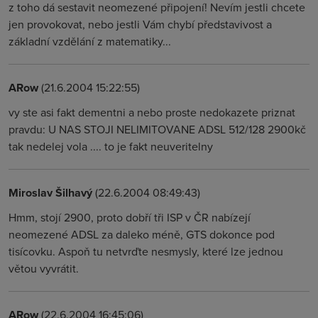
z toho dá sestavit neomezené připojení! Nevím jestli chcete
jen provokovat, nebo jestli Vám chybí představivost a
základní vzdělání z matematiky...
ARow
(21.6.2004 15:22:55)
vy ste asi fakt dementni a nebo proste nedokazete priznat
pravdu: U NAS STOJI NELIMITOVANE ADSL 512/128 2900kč
tak nedelej vola .... to je fakt neuveritelny
Miroslav Šilhavý
(22.6.2004 08:49:43)
Hmm, stojí 2900, proto dobří tři ISP v ČR nabízejí
neomezené ADSL za daleko méně, GTS dokonce pod
tisícovku. Aspoň tu netvrďte nesmysly, které lze jednou
větou vyvrátit.
ARow
(22.6.2004 16:45:06)