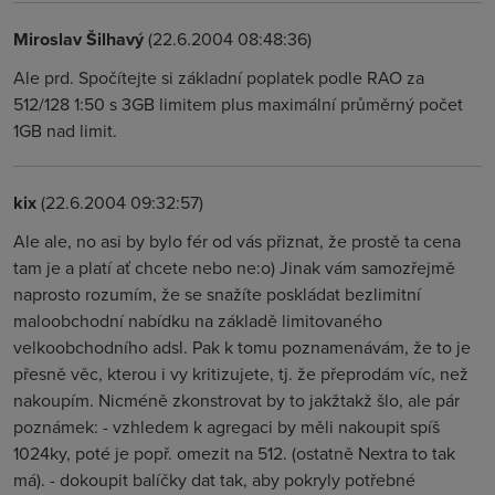
Miroslav Šilhavý
(22.6.2004 08:48:36)
Ale prd. Spočítejte si základní poplatek podle RAO za
512/128 1:50 s 3GB limitem plus maximální průměrný počet
1GB nad limit.
kix
(22.6.2004 09:32:57)
Ale ale, no asi by bylo fér od vás přiznat, že prostě ta cena
tam je a platí ať chcete nebo ne:o) Jinak vám samozřejmě
naprosto rozumím, že se snažíte poskládat bezlimitní
maloobchodní nabídku na základě limitovaného
velkoobchodního adsl. Pak k tomu poznamenávám, že to je
přesně věc, kterou i vy kritizujete, tj. že přeprodám víc, než
nakoupím. Nicméně zkonstrovat by to jakžtakž šlo, ale pár
poznámek: - vzhledem k agregaci by měli nakoupit spíš
1024ky, poté je popř. omezit na 512. (ostatně Nextra to tak
má). - dokoupit balíčky dat tak, aby pokryly potřebné