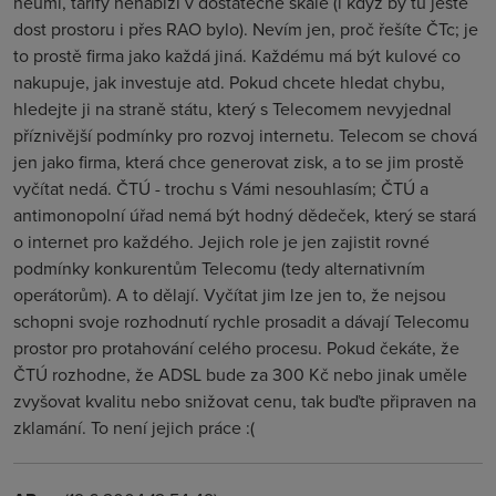
neumí, tarify nenabízí v dostatečné škále (i když by tu ještě
dost prostoru i přes RAO bylo). Nevím jen, proč řešíte ČTc; je
to prostě firma jako každá jiná. Každému má být kulové co
nakupuje, jak investuje atd. Pokud chcete hledat chybu,
hledejte ji na straně státu, který s Telecomem nevyjednal
příznivější podmínky pro rozvoj internetu. Telecom se chová
jen jako firma, která chce generovat zisk, a to se jim prostě
vyčítat nedá. ČTÚ - trochu s Vámi nesouhlasím; ČTÚ a
antimonopolní úřad nemá být hodný dědeček, který se stará
o internet pro každého. Jejich role je jen zajistit rovné
podmínky konkurentům Telecomu (tedy alternativním
operátorům). A to dělají. Vyčítat jim lze jen to, že nejsou
schopni svoje rozhodnutí rychle prosadit a dávají Telecomu
prostor pro protahování celého procesu. Pokud čekáte, že
ČTÚ rozhodne, že ADSL bude za 300 Kč nebo jinak uměle
zvyšovat kvalitu nebo snižovat cenu, tak buďte připraven na
zklamání. To není jejich práce :(