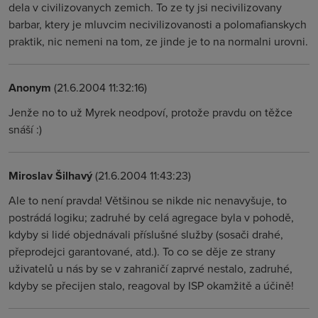
dela v civilizovanych zemich. To ze ty jsi necivilizovany
barbar, ktery je mluvcim necivilizovanosti a polomafianskych
praktik, nic nemeni na tom, ze jinde je to na normalni urovni.
Anonym
(21.6.2004 11:32:16)
Jenže no to už Myrek neodpoví, protože pravdu on těžce
snáší :)
Miroslav Šilhavý
(21.6.2004 11:43:23)
Ale to není pravda! Většinou se nikde nic nenavyšuje, to
postrádá logiku; zadruhé by celá agregace byla v pohodě,
kdyby si lidé objednávali příslušné služby (sosači drahé,
přeprodejci garantované, atd.). To co se děje ze strany
uživatelů u nás by se v zahraničí zaprvé nestalo, zadruhé,
kdyby se přecijen stalo, reagoval by ISP okamžitě a účině!