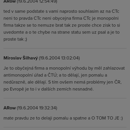
ARow
(19.6.2004 12:54:49)
ted v same podstate s vami naprosto souhlasim az na CTc
neni to pravda CTc neni obycejna firma CTc je monopolni
firma takze se to nemuze brat tak ze proste chce zisk to si
uvedomte a o te chybe na strane statu sem uz psal a je to
proste tak ;)
Miroslav Šilhavý
(19.6.2004 13:02:04)
Je to obyčejná firma a monopolní výhodu by měl zahlazovat
antimonopolní úřad a ČTÚ; a to dělají, jen pomalu a
nedůrazně, ale dělají. S tím ovšem nemá problémy jen ČR,
po Evropě je to i v dalších zemích nesnadné.
ARow
(19.6.2004 19:32:34)
mate pravdu ze to delaji pomalu a spatne a O TOM TO JE :)