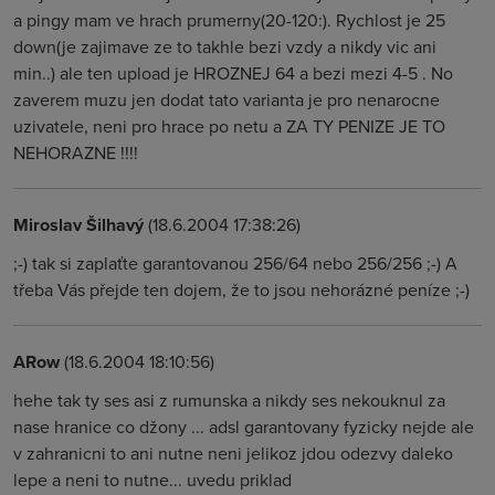
a pingy mam ve hrach prumerny(20-120:). Rychlost je 25
down(je zajimave ze to takhle bezi vzdy a nikdy vic ani
min..) ale ten upload je HROZNEJ 64 a bezi mezi 4-5 . No
zaverem muzu jen dodat tato varianta je pro nenarocne
uzivatele, neni pro hrace po netu a ZA TY PENIZE JE TO
NEHORAZNE !!!!
Miroslav Šilhavý
(18.6.2004 17:38:26)
;-) tak si zaplaťte garantovanou 256/64 nebo 256/256 ;-) A
třeba Vás přejde ten dojem, že to jsou nehorázné peníze ;-)
ARow
(18.6.2004 18:10:56)
hehe tak ty ses asi z rumunska a nikdy ses nekouknul za
nase hranice co džony ... adsl garantovany fyzicky nejde ale
v zahranicni to ani nutne neni jelikoz jdou odezvy daleko
lepe a neni to nutne... uvedu priklad