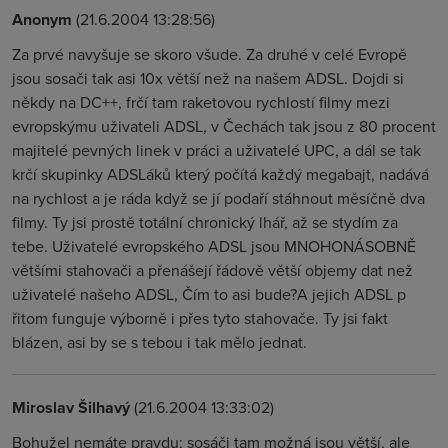
Anonym
(21.6.2004 13:28:56)
Za prvé navyšuje se skoro všude. Za druhé v celé Evropě
jsou sosači tak asi 10x větší než na našem ADSL. Dojdi si
někdy na DC++, frčí tam raketovou rychlostí filmy mezi
evropskýmu uživateli ADSL, v Čechách tak jsou z 80 procent
majitelé pevných linek v práci a uživatelé UPC, a dál se tak
krčí skupinky ADSLáků který počítá každý megabajt, nadává
na rychlost a je ráda když se jí podaří stáhnout měsíčně dva
filmy. Ty jsi prostě totální chronický lhář, až se stydím za
tebe. Uživatelé evropského ADSL jsou MNOHONÁSOBNĚ
většími stahovači a přenášejí řádově větší objemy dat než
uživatelé našeho ADSL, Čím to asi bude?A jejich ADSL p
řitom funguje výborně i přes tyto stahovače. Ty jsi fakt
blázen, asi by se s tebou i tak mělo jednat.
Miroslav Šilhavý
(21.6.2004 13:33:02)
Bohužel nemáte pravdu; sosáči tam možná jsou větší, ale