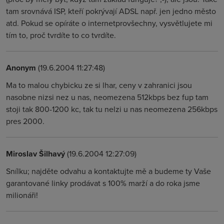
tam srovnává ISP, kteří pokrývají ADSL např. jen jedno město
atd. Pokud se opíráte o internetprovšechny, vysvětlujete mi
tím to, proč tvrdíte to co tvrdíte.
Anonym
(19.6.2004 11:27:48)
Ma to malou chybicku ze si lhar, ceny v zahranici jsou
nasobne nizsi nez u nas, neomezena 512kbps bez fup tam
stoji tak 800-1200 kc, tak tu nelzi u nas neomezena 256kbps
pres 2000.
Miroslav Šilhavý
(19.6.2004 12:27:09)
Snílku; najděte odvahu a kontaktujte mě a budeme ty Vaše
garantované linky prodávat s 100% marží a do roka jsme
milionáři!