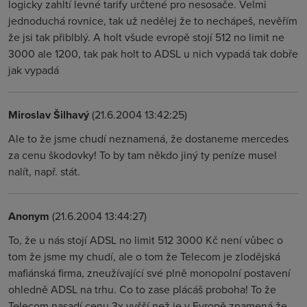
logicky zahltí levné tarify určtené pro nesosače. Velmi
jednoduchá rovnice, tak už nedělej že to nechápeš, nevěřím
že jsi tak přiblblý. A holt všude evropě stojí 512 no limit ne
3000 ale 1200, tak pak holt to ADSL u nich vypadá tak dobře
jak vypadá
Miroslav Šilhavý
(21.6.2004 13:42:25)
Ale to že jsme chudí neznamená, že dostaneme mercedes
za cenu škodovky! To by tam někdo jiný ty peníze musel
nalít, např. stát.
Anonym
(21.6.2004 13:44:27)
To, že u nás stojí ADSL no limit 512 3000 Kč není vůbec o
tom že jsme my chudí, ale o tom že Telecom je zlodějská
mafiánská firma, zneužívající své plně monopolní postavení
ohledně ADSL na trhu. Co to zase plácáš proboha! To že
Telecom nasadí cenu 3x vyšší než je v Evropě znamená že