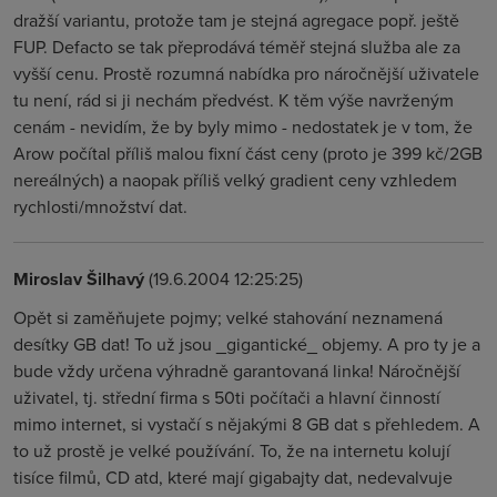
dražší variantu, protože tam je stejná agregace popř. ještě
FUP. Defacto se tak přeprodává téměř stejná služba ale za
vyšší cenu. Prostě rozumná nabídka pro náročnější uživatele
tu není, rád si ji nechám předvést. K těm výše navrženým
cenám - nevidím, že by byly mimo - nedostatek je v tom, že
Arow počítal příliš malou fixní část ceny (proto je 399 kč/2GB
nereálných) a naopak příliš velký gradient ceny vzhledem
rychlosti/množství dat.
Miroslav Šilhavý
(19.6.2004 12:25:25)
Opět si zaměňujete pojmy; velké stahování neznamená
desítky GB dat! To už jsou _gigantické_ objemy. A pro ty je a
bude vždy určena výhradně garantovaná linka! Náročnější
uživatel, tj. střední firma s 50ti počítači a hlavní činností
mimo internet, si vystačí s nějakými 8 GB dat s přehledem. A
to už prostě je velké používání. To, že na internetu kolují
tisíce filmů, CD atd, které mají gigabajty dat, nedevalvuje