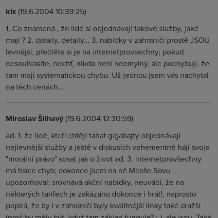
kix
(19.6.2004 10:39:25)
1, Co znamená , že lidé si objednávají takové služby, jaké
mají ? 2. dataily, detaily... 3. nabídky v zahraničí prostě JSOU
levnější, přečtěte si je na internetprovsechny; pokud
nesouhlasíte, nechť, nikdo není neomylný, ale pochybuji, že
tam mají systematickou chybu. Už jednou jsem vás nachytal
na těch cenách...
Miroslav Šilhavý
(19.6.2004 12:30:59)
ad. 1. že lidé, kteří chtějí tahat gigabajty objednávají
nejlevnější služby a ještě v diskusích vehementně hájí svoje
"morální právo" sosat jak o život ad. 3. internetprovšechny
má tisíce chyb; dokonce jsem na ně Miloše Sovu
upozorňoval; srovnává akční nabídky, neuvádí, že na
některých tarifech je zakázáno dokonce i hrát!, naprosto
popírá, že by i v zahraničí byly kvalitnější linky také dražší
(proč by měly být, když tam základ funguje? ;-), ale jsou. Také