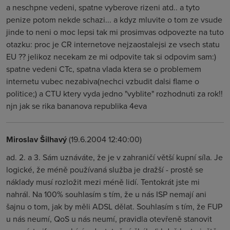
a neschpne vedeni, spatne vyberove rizeni atd.. a tyto
penize potom nekde schazi... a kdyz mluvite o tom ze vsude
jinde to neni o moc lepsi tak mi prosimvas odpovezte na tuto
otazku: proc je CR internetove nejzaostalejsi ze vsech statu
EU ?? jelikoz necekam ze mi odpovite tak si odpovim sam:)
spatne vedeni CTc, spatna vlada ktera se o problemem
internetu vubec nezabiva(nechci vzbudit dalsi flame o
politice;) a CTU ktery vyda jedno "vyblite" rozhodnuti za rok!!
njn jak se rika bananova republika 4eva
Miroslav Šilhavý
(19.6.2004 12:40:00)
ad. 2. a 3. Sám uznáváte, že je v zahraničí větší kupní síla. Je
logické, že méně používaná služba je dražší - prostě se
náklady musí rozložit mezi méně lidí. Tentokrát jste mi
nahrál. Na 100% souhlasím s tím, že u nás ISP nemají ani
šajnu o tom, jak by měli ADSL dělat. Souhlasím s tím, že FUP
u nás neumí, QoS u nás neumí, pravidla otevřeně stanovit