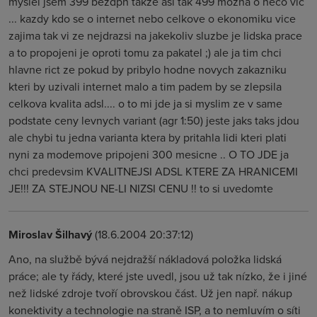
myslel jsem 399 bezdph takze asi tak 499 mozna o neco vic
... kazdy kdo se o internet nebo celkove o ekonomiku vice
zajima tak vi ze nejdrazsi na jakekoliv sluzbe je lidska prace
a to propojeni je oproti tomu za pakatel ;) ale ja tim chci
hlavne rict ze pokud by pribylo hodne novych zakazniku
kteri by uzivali internet malo a tim padem by se zlepsila
celkova kvalita adsl.... o to mi jde ja si myslim ze v same
podstate ceny levnych variant (agr 1:50) jeste jaks taks jdou
ale chybi tu jedna varianta ktera by pritahla lidi kteri plati
nyni za modemove pripojeni 300 mesicne .. O TO JDE ja
chci predevsim KVALITNEJSI ADSL KTERE ZA HRANICEMI
JE!!! ZA STEJNOU NE-LI NIZSI CENU !! to si uvedomte
Miroslav Šilhavý
(18.6.2004 20:37:12)
Ano, na službě bývá nejdražší nákladová položka lidská
práce; ale ty řády, které jste uvedl, jsou už tak nízko, že i jiné
než lidské zdroje tvoří obrovskou část. Už jen např. nákup
konektivity a technologie na straně ISP, a to nemluvím o síti