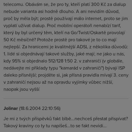
telecomu. Obávám se, že pro ty, kteří platí 300 Kč za dialup
nebude varianta asi hodně dlouho. A ani nevidím důvod,
proč by měla být; prostě používají málo internet, proto se jim
vyplatí užívat dialup. Proč mobilní operátoři nenabízí tarif,
který by byl určený těm, kteří na Go/Twist/Oskartě provolají
50 Kč měsíčně? Protože prostě pro takové je to co mají
nejlepší. Za hranicemi je kvalitnější ADSL z několika důvodů:
1. lidé si objednávají takové služby, jaké mají; ne jako u nás,
kdy 95% si objednalo 512/128 1:50 2. v zahraničí (v globále,
nedávejte mi příklady typu "kamarád v zahraničí") bývají ISP
daleko přísnější; projděte si, jak přísná pravidla mívají 3. ceny
v zahraničí nejsou až na opravdu vyjímky vůbec nižší,
naopak jsou vyšší
Jolinar
(18.6.2004 22:10:56)
Je mi z tvých příspěvků fakt blbě...nechceš přestat přispívat?
Takový kraviny co ty tu napíšeš...to se fakt nevidi...