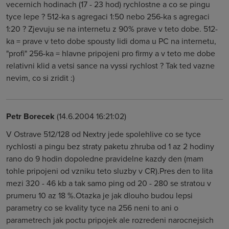
vecernich hodinach (17 - 23 hod) rychlostne a co se pingu
tyce lepe ? 512-ka s agregaci 1:50 nebo 256-ka s agregaci
1:20 ? Zjevuju se na internetu z 90% prave v teto dobe. 512-
ka = prave v teto dobe spousty lidi doma u PC na internetu,
"profi" 256-ka = hlavne pripojeni pro firmy a v teto me dobe
relativni klid a vetsi sance na vyssi rychlost ? Tak ted vazne
nevim, co si zridit :)
Petr Borecek
(14.6.2004 16:21:02)
V Ostrave 512/128 od Nextry jede spolehlive co se tyce
rychlosti a pingu bez straty paketu zhruba od 1 az 2 hodiny
rano do 9 hodin dopoledne pravidelne kazdy den (mam
tohle pripojeni od vzniku teto sluzby v CR).Pres den to lita
mezi 320 - 46 kb a tak samo ping od 20 - 280 se stratou v
prumeru 10 az 18 %.Otazka je jak dlouho budou lepsi
parametry co se kvality tyce na 256 neni to ani o
parametrech jak poctu pripojek ale rozredeni narocnejsich