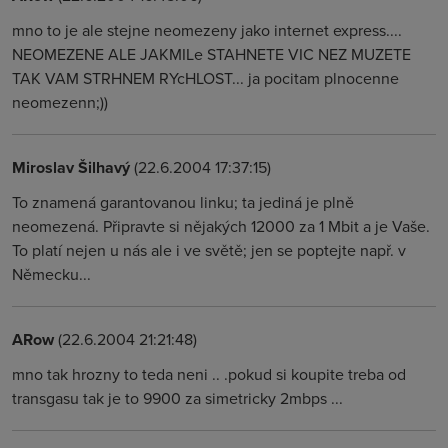
mno to je ale stejne neomezeny jako internet express....
NEOMEZENE ALE JAKMILe STAHNETE VIC NEZ MUZETE
TAK VAM STRHNEM RYcHLOST... ja pocitam plnocenne
neomezenn;))
Miroslav Šilhavý
(22.6.2004 17:37:15)
To znamená garantovanou linku; ta jediná je plně
neomezená. Připravte si nějakých 12000 za 1 Mbit a je Vaše.
To platí nejen u nás ale i ve světě; jen se poptejte např. v
Německu...
ARow
(22.6.2004 21:21:48)
mno tak hrozny to teda neni .. .pokud si koupite treba od
transgasu tak je to 9900 za simetricky 2mbps ...