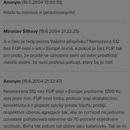
Anonym
(19.6.2004 13:00:51)
Nikdo tu nemluvi o garantovanych!!
Miroslav Šilhavý
(19.6.2004 21:22:25)
A v čem je tedy pointa Vašeho příspěvku? Nemezená 512
bez FUP není v ani v Evropě levná; a pokud je bez FUP, tak
jen proto, že prostě se uživatelé sami od sebe prostřídají
natolik dobře, že není potřeba policajt, který by je řídil.
Anonym
(19.6.2004 21:32:47)
Neomezena 512 nez FUP stoji v Evrope prumerne 1200 Kc,
spis jeste min. FUP neni treba, protoze maji dostatecnou
konektivitu a v pripade spicky proste trochu pridaji,
respektive uberou agregace tak, aby se rychlost na jednoho
uzivatele pohybovala rekneme do 70 procent objednane
rychlosti. Beha tak potom tak dobre jako kabelovky. Tak se to