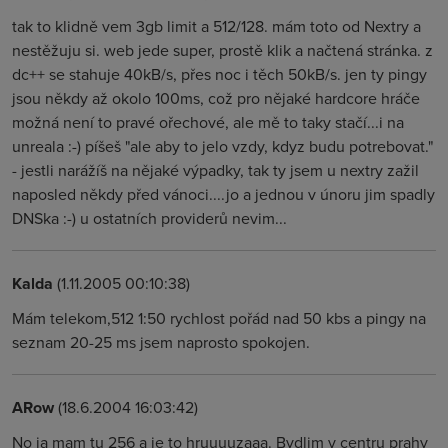
tak to klidně vem 3gb limit a 512/128. mám toto od Nextry a
nestěžuju si. web jede super, prostě klik a načtená stránka. z
dc++ se stahuje 40kB/s, přes noc i těch 50kB/s. jen ty pingy
jsou někdy až okolo 100ms, což pro nějaké hardcore hráče
možná není to pravé ořechové, ale mě to taky stačí...i na
unreala :-) píšeš "ale aby to jelo vzdy, kdyz budu potrebovat."
- jestli narážíš na nějaké výpadky, tak ty jsem u nextry zažil
naposled někdy před vánoci....jo a jednou v únoru jim spadly
DNSka :-) u ostatních providerů nevim...
Kalda
(1.11.2005 00:10:38)
Mám telekom,512 1:50 rychlost pořád nad 50 kbs a pingy na
seznam 20-25 ms jsem naprosto spokojen.
ARow
(18.6.2004 16:03:42)
No ja mam tu 256 a je to hruuuuzaaa. Bydlim v centru prahy