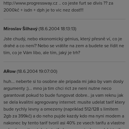
http://www.progressway.cz .. co jeste furt se divis ?? za
2000kč + isdn + dph je to vic nez dost!!!
Miroslav Šilhavý
(18.6.2004 18:13:13)
Jste chudý, nebo ekonomický génius, který přesně ví, co je
drahé a co není? Nebo se vrátíte na zem a budete se řídit ne
tím, co je Vám libo, ale tím, jaký je trh?
ARow
(18.6.2004 19:07:00)
huh... neberte si to osobne ale pripada mi jako by vam dosly
argumenty ;)... mno ja tim chci rict ze neni nutne neco
garantovat pokud to bude fungovat dobre.. ja vam reknu jak
se dela kvalitni agregovany internet: musite udelat tarif ktery
bude rychly levny a omezeny (napriklad 512/128 s limitem
2gb za 399kč) a do neho pujde kazdy kdo ma nyni modem a
nakonec by tento tarif tvoril asi 40% ze vsech tarifu a vlastne