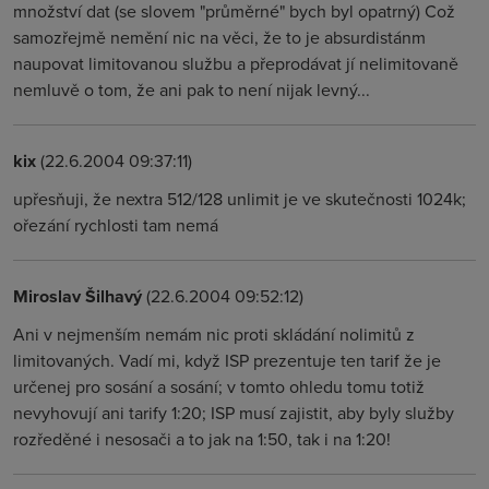
množství dat (se slovem "průměrné" bych byl opatrný) Což
samozřejmě nemění nic na věci, že to je absurdistánm
naupovat limitovanou službu a přeprodávat jí nelimitovaně
nemluvě o tom, že ani pak to není nijak levný...
kix
(22.6.2004 09:37:11)
upřesňuji, že nextra 512/128 unlimit je ve skutečnosti 1024k;
ořezání rychlosti tam nemá
Miroslav Šilhavý
(22.6.2004 09:52:12)
Ani v nejmenším nemám nic proti skládání nolimitů z
limitovaných. Vadí mi, když ISP prezentuje ten tarif že je
určenej pro sosání a sosání; v tomto ohledu tomu totiž
nevyhovují ani tarify 1:20; ISP musí zajistit, aby byly služby
rozředěné i nesosači a to jak na 1:50, tak i na 1:20!