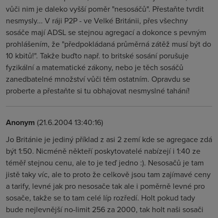
vůči nim je daleko vyšší poměr "nesosáčů". Přestaňte tvrdit
nesmysly... V ráji P2P - ve Velké Británii, přes všechny
sosáče mají ADSL se stejnou agregací a dokonce s pevným
prohlášením, že "předpokládaná průměrná zátěž musí být do
10 kbitů!". Takže buďto např. to britské sosání porušuje
fyzikální a matematické zákony, nebo je těch sosáčů
zanedbatelné množství vůči těm ostatním. Opravdu se
proberte a přestaňte si tu obhajovat nesmyslné tahání!
Anonym
(21.6.2004 13:40:16)
Jo Británie je jediný příklad z asi 2 zemí kde se agregace zdá
být 1:50. Nicméně někteří poskytovatelé nabízejí i 1:40 ze
téměř stejnou cenu, ale to je teď jedno :). Nesosačů je tam
jistě taky víc, ale to proto že celkově jsou tam zajímavé ceny
a tarify, levné jak pro nesosače tak ale i poměrně levné pro
sosače, takže se to tam celé líp rozředí. Holt pokud tady
bude nejlevnější no-limit 256 za 2000, tak holt naši sosači