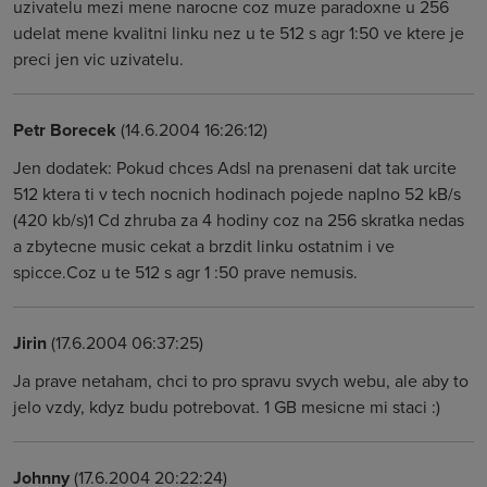
uzivatelu mezi mene narocne coz muze paradoxne u 256
udelat mene kvalitni linku nez u te 512 s agr 1:50 ve ktere je
preci jen vic uzivatelu.
Petr Borecek
(14.6.2004 16:26:12)
Jen dodatek: Pokud chces Adsl na prenaseni dat tak urcite
512 ktera ti v tech nocnich hodinach pojede naplno 52 kB/s
(420 kb/s)1 Cd zhruba za 4 hodiny coz na 256 skratka nedas
a zbytecne music cekat a brzdit linku ostatnim i ve
spicce.Coz u te 512 s agr 1 :50 prave nemusis.
Jirin
(17.6.2004 06:37:25)
Ja prave netaham, chci to pro spravu svych webu, ale aby to
jelo vzdy, kdyz budu potrebovat. 1 GB mesicne mi staci :)
Johnny
(17.6.2004 20:22:24)