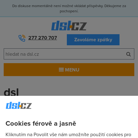
Do diskuse momentálně není možné vkládat příspěvky. Děkujeme za
pochopení.
277 270 707
Zavoláme zpátky
MENU
dsl
clubhouse
(19.6.2004 16:40:52)
nejlepší je stějně kabel!
Cookies férově a jasně
Kliknutím na Povolit vše nám umožníte použití cookies pro