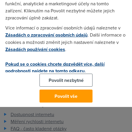
funkční, analytické a marketingové účely na tomto
wojta
(19.6.2004 22:18:15)
zařízení. Kliknutím na Povolit nezbytné můžete jejich
Zatím jo, ale i to se může změnit. Teď bych kabel za DSL
zpracování úplně zakázat.
nevyměnil ani kdyby to dali za 200 měsíčně.
Více informací o zpracování osobních údajů naleznete v
Zásadách o zpracování osobních údajů
. Další informace o
Anonym
(19.6.2004 22:19:35)
cookies a možnosti změnit jejich nastavení naleznete v
Zásadách používání cookies
.
Pokud by mi nekdo dal kabel a k nemu 200 mesicne tak
bych ho vzal.
Pokud se o cookies chcete dozvědět více, další
podrobnosti najdete na tomto odkazu.
Povolit nezbytné
Povolit vše
Pro zákazníky
Dostupnost internetu
Měření rychlosti internetu
FAQ - často kladené otázky