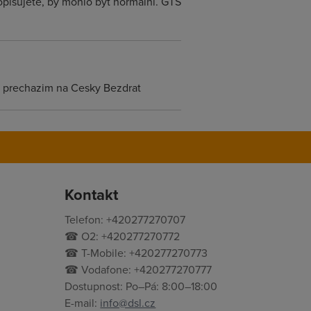
popisujete, by mohlo být normální. GTS
, prechazim na Cesky Bezdrat
Kontakt
Telefon: +420277270707
☎ O2: +420277270772
☎ T-Mobile: +420277270773
☎ Vodafone: +420277270777
Dostupnost: Po–Pá: 8:00–18:00
E-mail:
info@dsl.cz