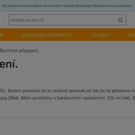
Do diskuse momentálně není možné vkládat příspěvky. Děkujeme za pochopení.
EB
RYCHLOST INTERNETU
ČLÁNKY
P
Rychlost připojení.
ení.
L. Kolem poledne se to strašně spomalí,až tak,že to přestane nač
připoj.26kb. Mám problémy s bankovnímí operacemi. IOL mi řekl, že