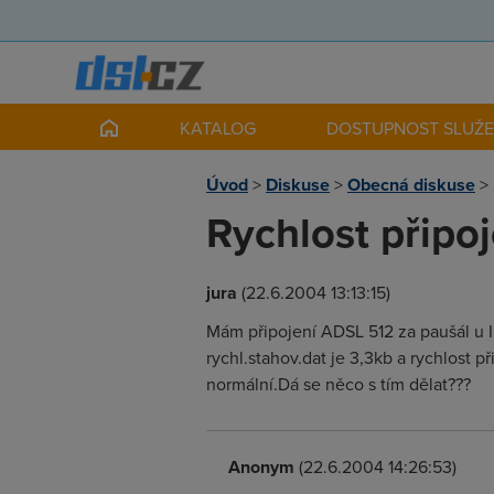
KATALOG
DOSTUPNOST SLUŽ
Úvod
>
Diskuse
>
Obecná diskuse
>
Rychlost připoj
jura
(22.6.2004 13:13:15)
Mám připojení ADSL 512 za paušál u IO
rychl.stahov.dat je 3,3kb a rychlost 
normální.Dá se něco s tím dělat???
Anonym
(22.6.2004 14:26:53)