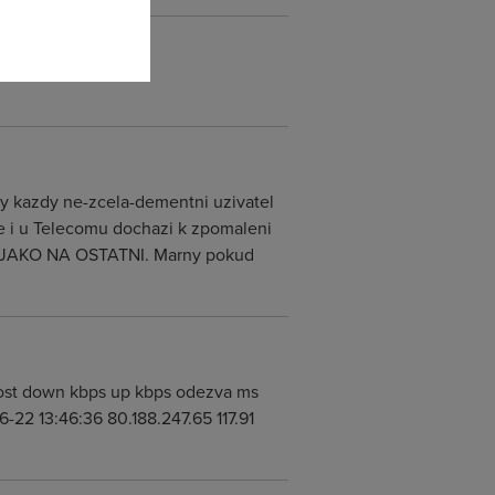
 by kazdy ne-zcela-dementni uzivatel
ze i u Telecomu dochazi k zpomaleni
 JAKO NA OSTATNI. Marny pokud
s host down kbps up kbps odezva ms
-22 13:46:36 80.188.247.65 117.91