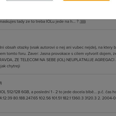
skujes tady ze to treba IOLu jede na h... ? ;)))))
idni obsah otazky (vsak autorovi o nej ani vubec nejde), na ktery
lem tomto foru. Zaver: Jasna provokace s cilem vytvorit dojem, 
NI PRAVDA, ZE TELECOM NA SEBE (IOL) NEUPLATNUJE AGREGACI
jak chytreji
)
 IOL 512/128 6GB, a poslední 1 - 2 to jede docela blbě... p.č. ča
:12:39 80.188.247.65 102.56 101.51 182.1 1360.3 3120.3 2. 2004-06