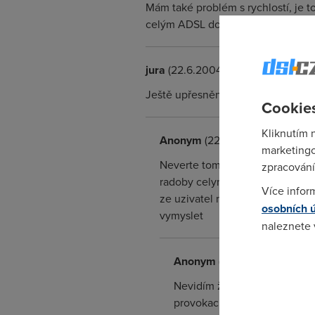
Mám také problém s rychlostí, je t
celým ADSL do háje!!!!!!!!!!!!!!!!!! 
jura
(22.6.2004 13:28:22)
Ještě upřesnění .Ty čísla jsou 3,3
Cookies
Kliknutím 
Anonym
(22.6.2004 13:52:44)
marketingo
Neverte tomu, tenhle thread je 
zpracování
radoby celym jmenem, aby vypa
Více infor
ze uzivatel nemuze mit ani zadn
osobních 
vymyslet
naleznete
Anonym
(23.6.2004 07:18:45
Pokud se o
odkazu.
Nevidím žádné skomolení te
provokaci,jen se chci zeptat