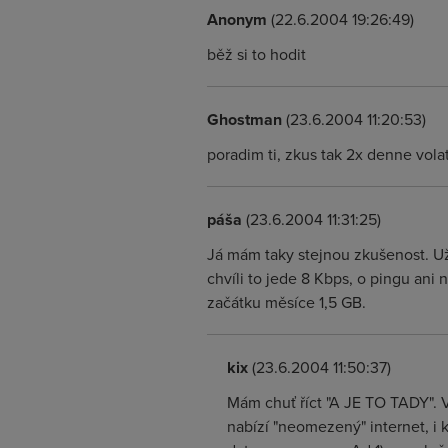
Anonym
(22.6.2004 19:26:49)
běž si to hodit
Ghostman
(23.6.2004 11:20:53)
poradim ti, zkus tak 2x denne vol
páša
(23.6.2004 11:31:25)
Já mám taky stejnou zkušenost. Už
chvíli to jede 8 Kbps, o pingu ani
začátku měsíce 1,5 GB.
kix
(23.6.2004 11:50:37)
Mám chuť říct "A JE TO TADY". 
nabízí "neomezený" internet, i 