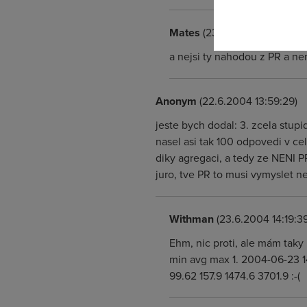
Mates
(23.6.2004 11:36:42)
a nejsi ty nahodou z PR a nema
Anonym
(22.6.2004 13:59:29)
jeste bych dodal: 3. zcela stup
nasel asi tak 100 odpovedi v ce
diky agregaci, a tedy ze NE
juro, tve PR to musi vymyslet ne
Withman
(23.6.2004 14:19:39
Ehm, nic proti, ale mám taky
min avg max 1. 2004-06-23 14
99.62 157.9 1474.6 3701.9 :-(