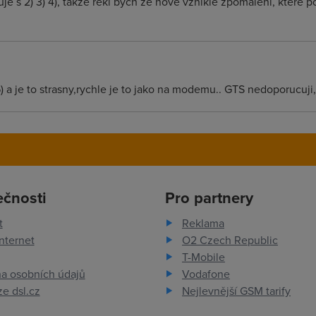
je s 2) 3) 4), takže řekl bych že nově vzniklé zpomalení, které 
a je to strasny,rychle je to jako na modemu.. GTS nedoporucuji
ečnosti
Pro partnery
t
Reklama
nternet
O2 Czech Republic
T-Mobile
a osobních údajů
Vodafone
e dsl.cz
Nejlevnější GSM tarify