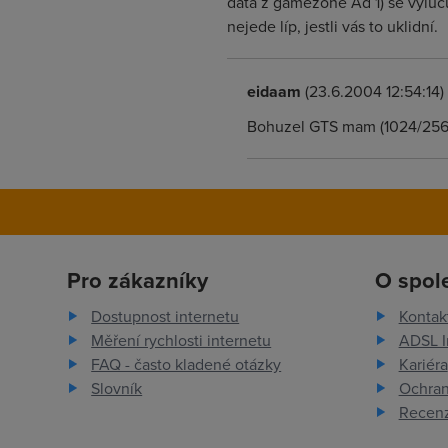
data z gamezone Ad 1) se vyluču
nejede líp, jestli vás to uklidní.
eidaam
(23.6.2004 12:54:14)
Bohuzel GTS mam (1024/256) 
Pro zákazníky
O spol
Dostupnost internetu
Kontak
Měření rychlosti internetu
ADSL I
FAQ - často kladené otázky
Kariéra
Slovník
Ochran
Recenz