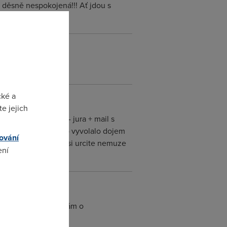
m děsně nespokojená!!! Ať jdou s
cké a
e jejich
ovialni prezdivka - jura + mail s
ymi chybami, aby to vyvolalo dojem
ování
ysli uprimne a tedy si urcite nemuze
ení
omto
ozumím vašim narážkám o
trašnou gramatikou.