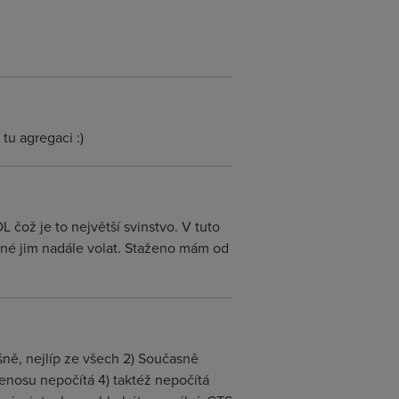
tu agregaci :)
čož je to největší svinstvo. V tuto
tečné jim nadále volat. Staženo mám od
ně, nejlíp ze všech 2) Současně
řenosu nepočítá 4) taktéž nepočítá