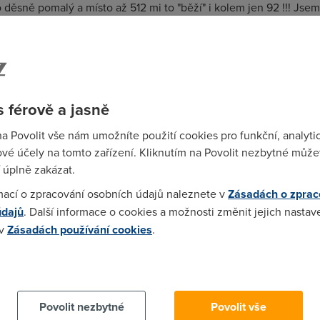
o děsně pomalý a místo až 512 mi to "běží" i kolem jen 92 !!! Jse
za takový peníze!!! Kolikrát se mi nechce ani stáhnout pošta!!!
Kbps a 26Kbps
 férově a jasně
na Povolit vše nám umožníte použití cookies pro funkční, analyti
vé účely na tomto zařízení. Kliknutím na Povolit nezbytné můžet
pruhledny FAKE. Lze to snadno poznat dle nasledujiho: 1. radoby z
 úplně zakázat.
dal verohodne 2. umele zkomoleni textu s prisernymi gramatick
mací o zpracování osobních údajů naleznete v
Zásadách o zprac
e zle postranni umysly, ale ze je to takovy prostacek, ktery to m
údajů
. Další informace o cookies a možnosti změnit jejich nastav
 v
Zásadách používání cookies
.
)
 cookies chcete dozvědět více, další podrobnosti najdete na t
xtu a strašné gramatické chyby. Jen nedělám do počítačů. Ner
Povolit nezbytné
Povolit vše
 jestli je nějaká pomoc proti tomu zpomalení. Váš prosťáček se s