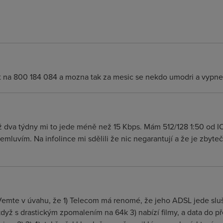
at na 800 184 084 a mozna tak za mesic se nekdo umodri a vypne 
 dva týdny mi to jede méně než 15 Kbps. Mám 512/128 1:50 od IOL 
 nemluvím. Na infolince mi sdělili že nic negarantují a že je zby
Vemte v úvahu, že 1) Telecom má renomé, že jeho ADSL jede sluš
když s drastickým zpomalením na 64k 3) nabízí filmy, a data do p