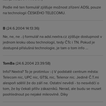
Podle mě ten formulář zjišťuje možnost zřízení ADSL pouze
na technologii ČESKÉHO TELECOMU.
B
(24.6.2004 14:13:36)
Ne, ne, ne .-) formulář na adsl.nextra.cz zjišťuje dostupnost v
jednom kroku obou technologií, tedy ČTc i TN. Pokud je
dostupná příslušná technologie, je tam o tom info ...
TomBa
(24.6.2004 23:39:58)
Info? Nextra? To je protimluv :-) V podstatě centrum města:
Telecom nic, UPC nic, GTSL nic, Telenor nic. Jedině Č.T.mi
alespoň sdělil že do září ne. Ostatní nevědí - to nesvědčí o
tom, že by čekali příliv zákazníků. Nerad, ale budu se muset
poohlednout po nejaké mikrovlně. Díky