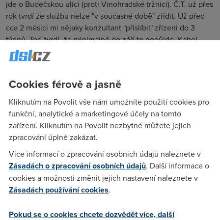
jde o Budečskou ulici (proti Vinohradské tržnici). Č.T. už přes
rok tvrdí že službu nelze "v současné době" zřídit. Už před
cca 2 měsíci mi nějaky konzultant "přislíbil" zřízeni do 3
týdnů. Teď tvrdí, že minimalně do září to nepůjde. Kabel
UPC končí ve vedlejším domě (Budečská 38), ale v čísle 40
službu nezřídí. ADSLink+ "nezávislé na technologii
Č.Telecomu" zřídit v tomto místě také nelze (nevim jak je to s
Cookies férově a jasně
tou nezávislostí, když ověření dostupnosti probíhá ve
stejném místě jako na složby Č.T). Případně nejste někdo v
Kliknutím na Povolit vše nám umožníte použití cookies pro
této oblasti připojen jiným typem připojení? Nepotřebuji nic
funkční, analytické a marketingové účely na tomto
náročného (doteď tam je dialup). Jen potřebuji trvalou
zařízení. Kliknutím na Povolit nezbytné můžete jejich
dostupnost. Diky
zpracování úplně zakázat.
Více informací o zpracování osobních údajů naleznete v
Zásadách o zpracování osobních údajů
. Další informace o
Carloss
(24.6.2004 11:45:10)
cookies a možnosti změnit jejich nastavení naleznete v
GTSL tam nebezi?
Zásadách používání cookies
.
Pokud se o cookies chcete dozvědět více, další
wojta
(24.6.2004 13:16:36)