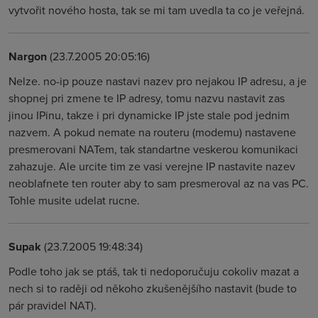
vytvořit nového hosta, tak se mi tam uvedla ta co je veřejná.
Nargon
(23.7.2005 20:05:16)
Nelze. no-ip pouze nastavi nazev pro nejakou IP adresu, a je
shopnej pri zmene te IP adresy, tomu nazvu nastavit zas
jinou IPinu, takze i pri dynamicke IP jste stale pod jednim
nazvem. A pokud nemate na routeru (modemu) nastavene
presmerovani NATem, tak standartne veskerou komunikaci
zahazuje. Ale urcite tim ze vasi verejne IP nastavite nazev
neoblafnete ten router aby to sam presmeroval az na vas PC.
Tohle musite udelat rucne.
Supak
(23.7.2005 19:48:34)
Podle toho jak se ptáš, tak ti nedoporučuju cokoliv mazat a
nech si to raději od někoho zkušenějšího nastavit (bude to
pár pravidel NAT).