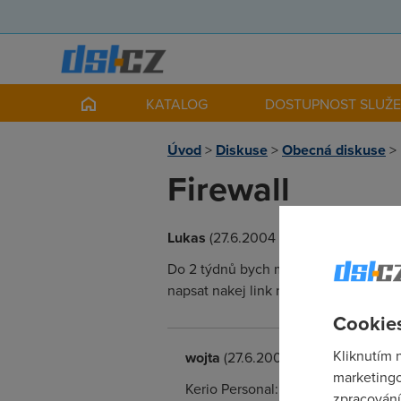
KATALOG
DOSTUPNOST SLUŽ
Úvod
>
Diskuse
>
Obecná diskuse
>
Firewall
Lukas
(27.6.2004 12:53:27)
Do 2 týdnů bych měl mít ADSL od ČRa 
napsat nakej link na nakej dobrej fir
Cookies
Kliknutím 
wojta
(27.6.2004 13:02:39)
marketingo
Kerio Personal: http://www.keri
zpracování