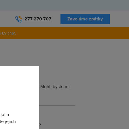
277 270 707
Zavoláme zpátky
ORADNA
 mít firewall?? P.S. Mohli byste mi
cké a
e jejich
2092-10039884.html?