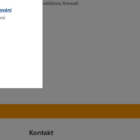
zí stále. Jinak je většinou firewall
ování
ení
omto
Kontakt