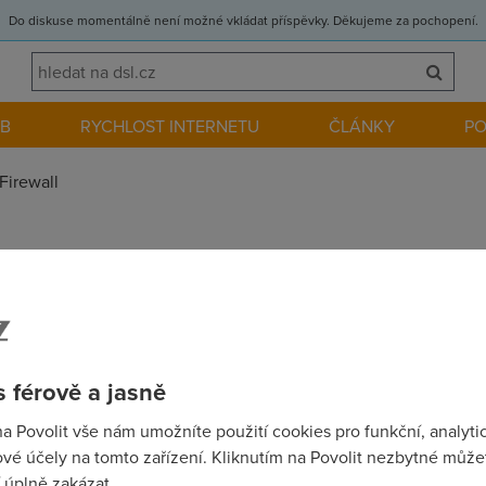
Do diskuse momentálně není možné vkládat příspěvky. Děkujeme za pochopení.
EB
RYCHLOST INTERNETU
ČLÁNKY
P
Firewall
a už se moc těšim. (Ted mam GPRS od ET a je to hruza). Je nutný
ewall nejlepe zdarma?? Diky Lukas
 férově a jasně
na Povolit vše nám umožníte použití cookies pro funkční, analyti
vé účely na tomto zařízení. Kliknutím na Povolit nezbytné můžet
o.cz/kpf_home.html ZoneAlarm: http://www.download.com/3000-
 úplně zakázat.