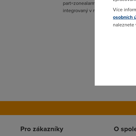
part=zonealarm&subj=dlpage&tag=bu
Více infor
integrovaný v modemu a pak záleží
osobních 
naleznete
Pokud se o
odkazu.
Pro zákazníky
O spol