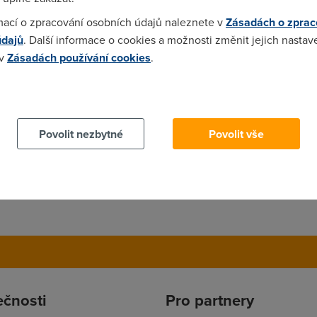
tton Nějaký firewall je samozřejmě nutný, protože nebezpečí hro
mací o zpracování osobních údajů naleznete v
Zásadách o zprac
 na jeho nastavení.
údajů
. Další informace o cookies a možnosti změnit jejich nastav
 v
Zásadách používání cookies
.
 cookies chcete dozvědět více, další podrobnosti najdete na t
Povolit nezbytné
Povolit vše
ečnosti
Pro partnery