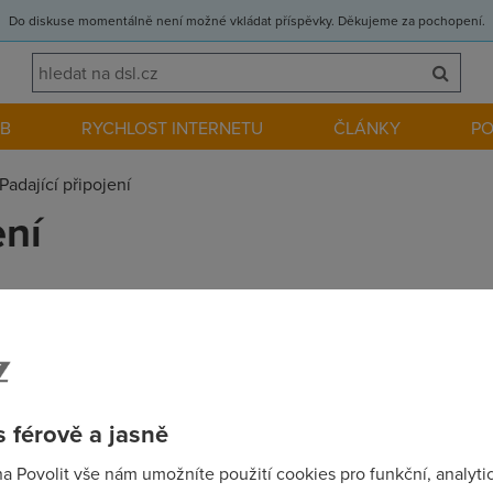
Do diskuse momentálně není možné vkládat příspěvky. Děkujeme za pochopení.
EB
RYCHLOST INTERNETU
ČLÁNKY
P
Padající připojení
ení
Lko od Nextry 192/64 a spojení mi padalo po minutě až dvou. Ce
roblémy, tak si zkuste stáhnout nový driver z www.alcatel.co
 férově a jasně
na Povolit vše nám umožníte použití cookies pro funkční, analyti
rianty se sitovkou ...