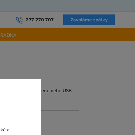
277 270 707
Zavoláme zpátky
ORADNA
lý problém byl v driveru mého USB
m
cké a