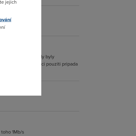
e jejich
ování
ení
omto
ze vsechny downloady byly
itovkou mi pro domaci pouziti pripada
m toho 1Mb/s