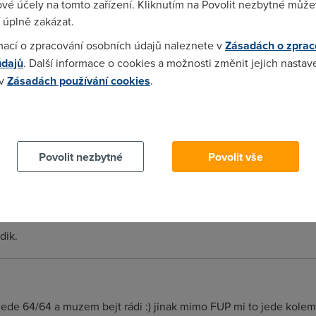
vé účely na tomto zařízení. Kliknutím na Povolit nezbytné můžet
 úplně zakázat.
mací o zpracování osobních údajů naleznete v
Zásadách o zprac
tovkou...
údajů
. Další informace o cookies a možnosti změnit jejich nastav
 v
Zásadách používání cookies
.
 cookies chcete dozvědět více, další podrobnosti najdete na t
lne - natvrdo BSOD na w2k. Docela neprijemna zalezitost, proto
gradu driveru se to nestalo a doufam ani nestane. Varianta se s
Povolit nezbytné
Povolit vše
u)
dik.
o jede 64/64 a muzem bejt rádi :) jinak mimo FUP mi to jede kole