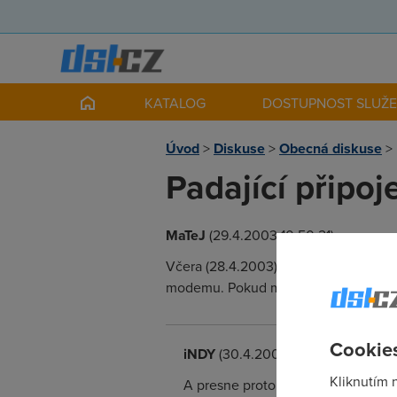
KATALOG
DOSTUPNOST SLUŽ
Úvod
>
Diskuse
>
Obecná diskuse
>
Padající připoj
MaTeJ
(29.4.2003 10:50:21)
Včera (28.4.2003) mi připojil ČT ADS
modemu. Pokud máte někdo podobné p
Cookies
iNDY
(30.4.2003 18:46:23)
Kliknutím 
A presne proto jsem sel radsi do va