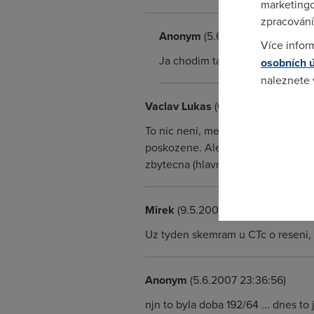
marketingo
zpracování
Anonym
(5.6.2007 20:42:21)
Více infor
Ja chodim taky do Jednoty se si
osobních 
naleznete
Vaclav Lukas
(6.5.2003 11:55:55)
Pokud se o
To nic neni, me to padalo pravide
odkazu.
poskozene. Ale je pravda, ze od up
zbytecna (hlavne pokud jde o cen
Mirek
(9.5.2003 17:35:44)
Uz tyden skemram u CTc o reseni, 
Anonym
(5.6.2007 23:36:56)
njn to byla doba 192/64 ... dnes t