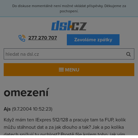
Do diskuse momentálně není možné vkládat příspěvky. Děkujeme za
pochopení.
277 270 707
Zavoláme zpátky
MENU
omezení
Ajs
(9.7.2004 10:52:23)
Když mám ten IExpres 512/128 a pracuje tam ta FUP, kolik
můžu stáhnout dat a za jak dlouho a tak? Jak a po kolika
datech snižují tu rychlost? Prostě fše kolem toho, jak vím,