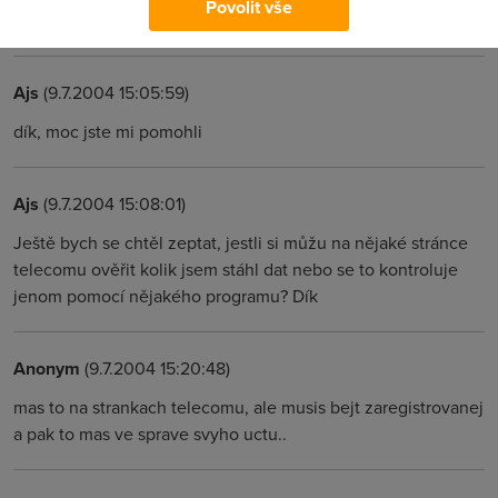
Povolit vše
stahl jsem si za ten tejdem 5giga :)
Ajs
(9.7.2004 15:05:59)
dík, moc jste mi pomohli
Ajs
(9.7.2004 15:08:01)
Ještě bych se chtěl zeptat, jestli si můžu na nějaké stránce
telecomu ověřit kolik jsem stáhl dat nebo se to kontroluje
jenom pomocí nějakého programu? Dík
Anonym
(9.7.2004 15:20:48)
mas to na strankach telecomu, ale musis bejt zaregistrovanej
a pak to mas ve sprave svyho uctu..