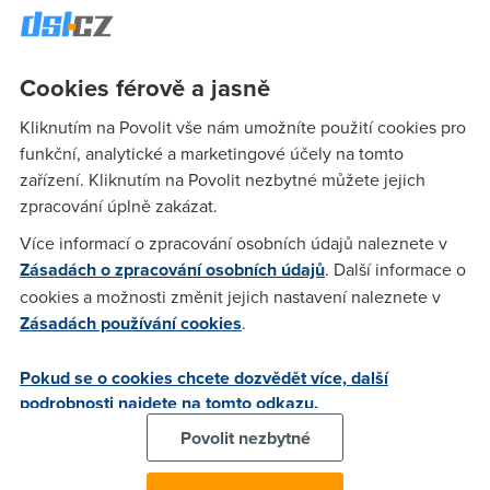
jaxem omezenej daty. Děkuji předem za odpovědi(můžete
poslat i link, kde je o tom něco napsané). Dík
Cookies férově a jasně
karel
(9.7.2004 11:17:50)
Kliknutím na Povolit vše nám umožníte použití cookies pro
funkční, analytické a marketingové účely na tomto
co takhle www.telecom.cz ....
zařízení. Kliknutím na Povolit nezbytné můžete jejich
zpracování úplně zakázat.
Nargon
(9.7.2004 11:36:29)
Více informací o zpracování osobních údajů naleznete v
Zásadách o zpracování osobních údajů
. Další informace o
http://www.telecom.cz/internetexpres/fair_user_policy.php
cookies a možnosti změnit jejich nastavení naleznete v
Zásadách používání cookies
.
Mark
(9.7.2004 14:37:01)
Pokud se o cookies chcete dozvědět více, další
Jede se na tydny. Pokud behem tydne prekrocis limit
podrobnosti najdete na tomto odkazu.
500MB klesne ti rychlost na 256/128 Pokud prekrocis
1Giga,klesne ti na 64/64 Resetovani je vzdy ze ctvrka na
Povolit nezbytné
patek.Coz se me stalo osudnym protoze jsem myslel ze je to
z patka na sobotu,takze jsem jel celej tejden 64/64:)) Ale co