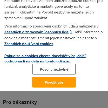
Kliknutím na Povolit vše nám umožníte použití cookies pro
funkční, analytické a marketingové účely na tomto
Anonym
(13.7.2004 11:40:20)
zařízení. Kliknutím na Povolit nezbytné můžete jejich
A co je na tom dobryho, kdyz to je jen pro plus a
zpracování úplně zakázat.
professional verze??
Více informací o zpracování osobních údajů naleznete v
Zásadách o zpracování osobních údajů
. Další informace o
cookies a možnosti změnit jejich nastavení naleznete v
Adin
(13.7.2004 11:44:22)
Zásadách používání cookies
.
Akorat ze ty dva mesice zdarma jsou za smlouvu na 12
mesicu. To je trosku neprijemne. Fungovat jim to asi bude,
Pokud se o cookies chcete dozvědět více, další
ale pak treba prijde lepsi nabidka a nebude mozne to
podrobnosti najdete na tomto odkazu.
zmenit.
Povolit nezbytné
Povolit vše
Pro zákazníky