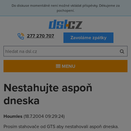
Do diskuse momentálně není možné vkládat příspěvky. Děkujeme za
pochopení.
277 270 707
Zavoláme zpátky
MENU
Nestahujte aspoň
dneska
Houmles
(18.7.2004 09:29:24)
Prosím stahovače od GTS aby nestahovali aspoň dneska.