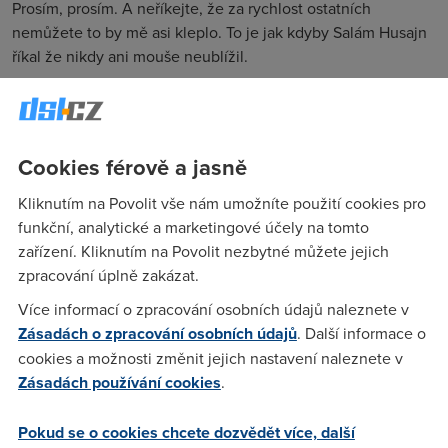
Prosím, prosím. A neříkejte, že za rychlost ostatních
nemůžete to by mě asi kleplo. To je jak kdyby Salám Husajn
říkal že nikdy ani mouše neublížil.
Petr Borecek
(18.7.2004 09:47:10)
Cookies férově a jasně
Naivko (tim nemyslim tvoji vyzvu , ale mylnou predstavu , ze
ti to jede spatne kvuli lidem co stahuji).Ono to bude
Kliknutím na Povolit vše nám umožníte použití cookies pro
providerem a ne nicim jinym.
funkční, analytické a marketingové účely na tomto
zařízení. Kliknutím na Povolit nezbytné můžete jejich
zpracování úplně zakázat.
nick
(19.7.2004 08:31:35)
Více informací o zpracování osobních údajů naleznete v
mueheheheheee!!! pravda je venku!! :D nick
Zásadách o zpracování osobních údajů
. Další informace o
cookies a možnosti změnit jejich nastavení naleznete v
Mark
(19.7.2004 17:13:50)
Zásadách používání cookies
.
Taky si myslite,ze ten jejich slogan GTS nadoma by mel byt
Pokud se o cookies chcete dozvědět více, další
spise GTS na hovno? :D