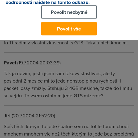
podrobnosti najdete na tomto odkazu.
Povolit nezbytné
Anonym
(19.7.2004 17:43:11)
Jasne ze je to providerem.I kdyby nikdo nic nestahoval,tak ti
Povolit vše
to stejne pojede pomalu.Vubec to neres a zmen providera.A
to Ti radim z vlastni zkusenosti s GTS. Taky u nich koncim.
Pavel
(19.7.2004 20:03:39)
Tak ja nevim, jestli jsem sam takovy stastlivec, ale ty
posledni 2 mesice mi to jede nonstop plnou rychlosti, i
packet lossy zmizly. Stahuju 3-4GB mesicne, takze do limitu
se vejdu. To vsem ostatnim jede GTS mizerne?
Jiri
(20.7.2004 21:52:20)
Spíš těch, kterým to jede špatně sem na tohle forum chodí
mnohem mnohem víc než těch kterým to jede bez problémů