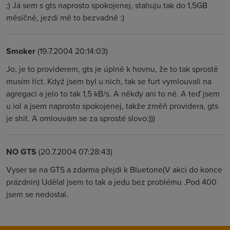
;) Já sem s gts naprosto spokojenej, stahuju tak do 1,5GB
měsíčně, jezdí mě to bezvadně :)
Smoker
(19.7.2004 20:14:03)
Jo, je to providerem, gts je úplně k hovnu, že to tak sprostě
musím říct. Když jsem byl u nich, tak se furt vymlouvali na
agregaci a jelo to tak 1,5 kB/s. A někdy ani to né. A teď jsem
u iol a jsem naprosto spokojenej, takže změň providera, gts
je shit. A omlouvám se za sprosté slovo:)))
NO GTS
(20.7.2004 07:28:43)
Vyser se na GTS a zdarma přejdi k Bluetone(V akci do konce
prázdnin) Udělal jsem to tak a jedu bez problému .Pod 400
jsem se nedostal.