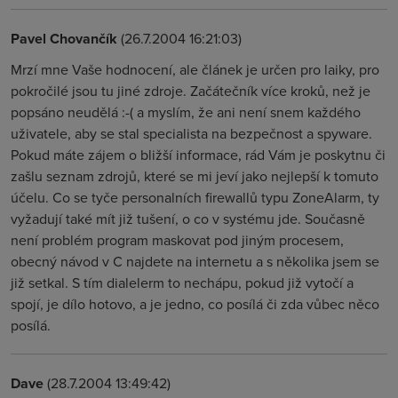
Pavel Chovančík
(26.7.2004 16:21:03)
Mrzí mne Vaše hodnocení, ale článek je určen pro laiky, pro
pokročilé jsou tu jiné zdroje. Začátečník více kroků, než je
popsáno neudělá :-( a myslím, že ani není snem každého
uživatele, aby se stal specialista na bezpečnost a spyware.
Pokud máte zájem o bližší informace, rád Vám je poskytnu či
zašlu seznam zdrojů, které se mi jeví jako nejlepší k tomuto
účelu. Co se tyče personalních firewallů typu ZoneAlarm, ty
vyžadují také mít již tušení, o co v systému jde. Současně
není problém program maskovat pod jiným procesem,
obecný návod v C najdete na internetu a s několika jsem se
již setkal. S tím dialelerm to nechápu, pokud již vytočí a
spojí, je dílo hotovo, a je jedno, co posílá či zda vůbec něco
posílá.
Dave
(28.7.2004 13:49:42)