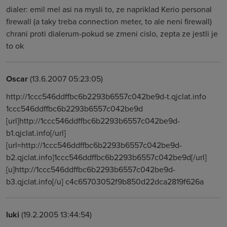
dialer: emil mel asi na mysli to, ze napriklad Kerio personal
firewall (a taky treba connection meter, to ale neni firewall)
chrani proti dialerum-pokud se zmeni cislo, zepta ze jestli je
to ok
Oscar
(13.6.2007 05:23:05)
http://1ccc546ddffbc6b2293b6557c042be9d-t.qjclat.info
1ccc546ddffbc6b2293b6557c042be9d
[url]http://1ccc546ddffbc6b2293b6557c042be9d-
b1.qjclat.info[/url]
[url=http://1ccc546ddffbc6b2293b6557c042be9d-
b2.qjclat.info]1ccc546ddffbc6b2293b6557c042be9d[/url]
[u]http://1ccc546ddffbc6b2293b6557c042be9d-
b3.qjclat.info[/u] c4c65703052f9b850d22dca2819f626a
luki
(19.2.2005 13:44:54)