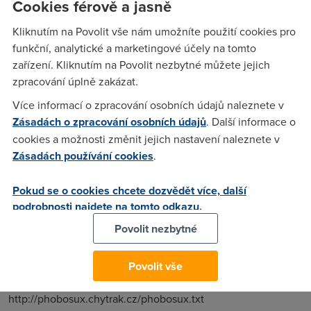
Cookies férově a jasně
http://phobosux.chytrak.cz/phobosux.txt
Kliknutím na Povolit vše nám umožníte použití cookies pro
http://phobosux.chytrak.cz/phobosux.txt
funkční, analytické a marketingové účely na tomto
http://phobosux.chytrak.cz/phobosux.txt
zařízení. Kliknutím na Povolit nezbytné můžete jejich
http://phobosux.chytrak.cz/phobosux.txt
zpracování úplně zakázat.
http://phobosux.chytrak.cz/phobosux.txt
http://phobosux.chytrak.cz/phobosux.txt
Více informací o zpracování osobních údajů naleznete v
http://phobosux.chytrak.cz/phobosux.txt
Zásadách o zpracování osobních údajů
. Další informace o
http://phobosux.chytrak.cz/phobosux.txt
cookies a možnosti změnit jejich nastavení naleznete v
http://phobosux.chytrak.cz/phobosux.txt
Zásadách používání cookies
.
http://phobosux.chytrak.cz/phobosux.txt
http://phobosux.chytrak.cz/phobosux.txt
Pokud se o cookies chcete dozvědět více, další
http://phobosux.chytrak.cz/phobosux.txt
podrobnosti najdete na tomto odkazu.
http://phobosux.chytrak.cz/phobosux.txt
Povolit nezbytné
http://phobosux.chytrak.cz/phobosux.txt
http://phobosux.chytrak.cz/phobosux.txt
http://phobosux.chytrak.cz/phobosux.txt
Povolit vše
http://phobosux.chytrak.cz/phobosux.txt
http://phobosux.chytrak.cz/phobosux.txt