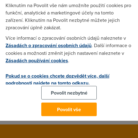
kameru.Vůbec mi to nejde přes Netmetting!Jsem zoufalá,co
Kliknutím na Povolit vše nám umožníte použití cookies pro
s tím?Nějaký jiný SW?
funkční, analytické a marketingové účely na tomto
zařízení. Kliknutím na Povolit nezbytné můžete jejich
zpracování úplně zakázat.
Kvasha
(5.5.2003 16:18:22)
Více informací o zpracování osobních údajů naleznete v
Jdu na to, zkusim zjistit, kde muze byt problem ...
Zásadách o zpracování osobních údajů
. Další informace o
cookies a možnosti změnit jejich nastavení naleznete v
Zásadách používání cookies
.
Kvasha
(5.5.2003 17:13:34)
... mas vytvoreny ucet ...
Pokud se o cookies chcete dozvědět více, další
podrobnosti najdete na tomto odkazu.
Povolit nezbytné
Anonym
(26.5.2006 21:41:01)
Zkus libimseti
Povolit vše