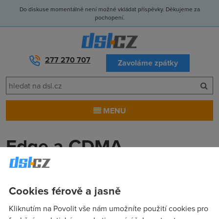
Do diskuse momentálně není možné vkládat příspěvky. Děkujeme za
pochopení.
277 270 707
Zavoláme zpátky
MENU
Edge a CDMA
apprey
(1.8.2004 21:53:54)
Cookies férově a jasně
O co tedy jde??
Kliknutím na Povolit vše nám umožníte použití cookies pro