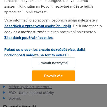
funkční, analytické a marketingové účely na tomto
Anonym
(2.8.2004 10:15:58)
zařízení. Kliknutím na Povolit nezbytné můžete jejich
A o co jde konkrétně tobě?
zpracování úplně zakázat.
Více informací o zpracování osobních údajů naleznete v
Zásadách o zpracování osobních údajů
. Další informace o
martin
(2.8.2004 10:25:04)
cookies a možnosti změnit jejich nastavení naleznete v
O nic.
Zásadách používání cookies
.
Pokud se o cookies chcete dozvědět více, další
podrobnosti najdete na tomto odkazu.
Povolit nezbytné
Pro zákazníky
Povolit vše
Dostupnost internetu
Měření rychlosti internetu
FAQ - často kladené otázky
Slovník
O společnosti