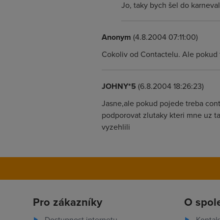
Jo, taky bych šel do karneval
Anonym
(4.8.2004 07:11:00)
Cokoliv od Contactelu. Ale pokud ti
JOHNY*5
(6.8.2004 18:26:23)
Jasne,ale pokud pojede treba conta
podporovat zlutaky kteri mne uz ta
vyzehlili
Pro zákazníky
O spol
Dostupnost internetu
Kontak