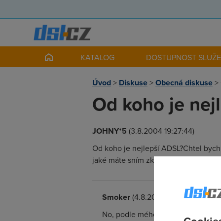
KATALOG
DOSTUPNOST SLUŽ
Úvod
>
Diskuse
>
Obecná diskuse
>
Od koho je nej
JOHNY*5
(3.8.2004 19:27:44)
Od koho je nejlepší ADSL?Chtel bych 5
jaké máte sním zkušenosti a rychlosti
Smoker
(4.8.2004 01:23:34)
No, podle mého je nejlepší interne