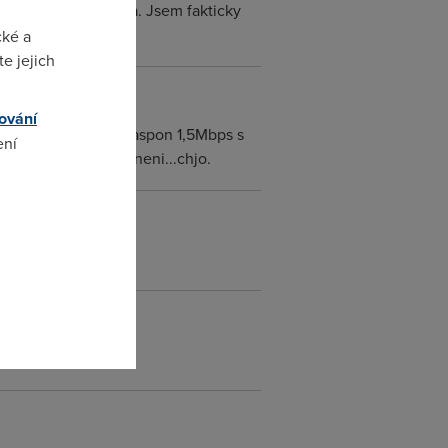
 1,5 kB/s, katastrofa. Jsem fakticky
cké a
e jejich
ování
ojení tak už tu mame aspon 1,5Mbps s
ení
neval 2Mpbs!!!:o( A neni...chjo.
omto