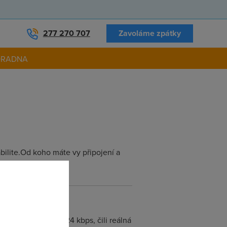
277 270 707
Zavoláme zpátky
ORADNA
abilite.Od koho máte vy připojení a
řes den pořád na 424 kbps, čili reálná