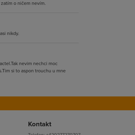
l, zatím o ničem nevím.
asi nikdy.
ntactel.Tak nevim nechci moc
s.Tim si to aspon trouchu u mne
Kontakt
Telefon: +420277270707