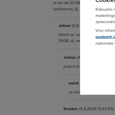
Cookies
je asi tak 53 kB/s a pingy mám 30 -
spokojenej.:)))
Kliknutím 
marketingo
zpracování
Jolinar
(4.8.2004 09:12:55)
Více infor
Heled se :o) nevychvaluj tolik 
osobních 
30GB :o). ne, to asi nebudeme mít
naleznete
Pokud se o
Jolinar
(4.8.2004 09:13:50)
odkazu.
jinak k té rychlost, fakt je as
zwick
(4.8.2004 18:41:26)
ve menších městech je do
Smoker
(4.8.2004 12:43:53)