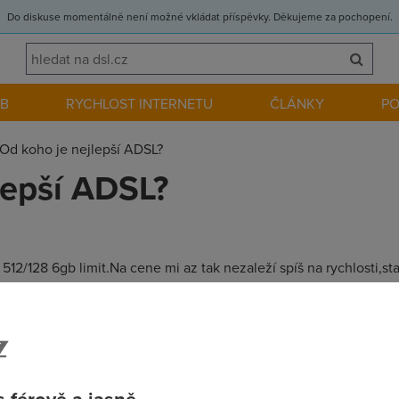
Do diskuse momentálně není možné vkládat příspěvky. Děkujeme za pochopení.
EB
RYCHLOST INTERNETU
ČLÁNKY
P
Od koho je nejlepší ADSL?
lepší ADSL?
12/128 6gb limit.Na cene mi az tak nezaleží spíš na rychlosti,st
(ping,rychlost stahování)
t broadband od iol 6 gb limit za 1019 Kč bez dph, rychlost mám p