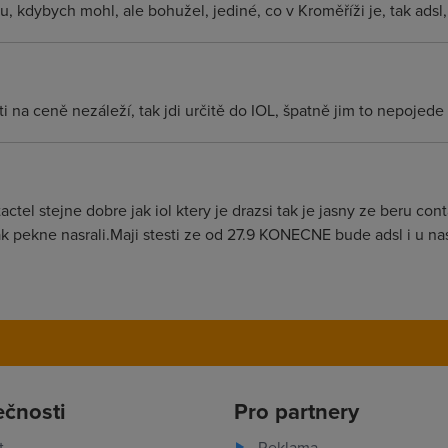
u, kdybych mohl, ale bohužel, jediné, co v Kroměříži je, tak ads
 na ceně nezáleží, tak jdi určitě do IOL, špatně jim to nepojede 
ctel stejne dobre jak iol ktery je drazsi tak je jasny ze beru co
k pekne nasrali.Maji stesti ze od 27.9 KONECNE bude adsl i u na
ečnosti
Pro partnery
t
Reklama