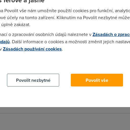
 férově a jasně
 35 ms, takže prostě lepší adsl jsem si nemohl přát. Před tím u gts
na Povolit vše nám umožníte použití cookies pro funkční, analyti
vé účely na tomto zařízení. Kliknutím na Povolit nezbytné můžet
 úplně zakázat.
mací o zpracování osobních údajů naleznete v
Zásadách o zprac
ten telecom a jeho iol zas...kdyby byly co k čemu a nabídli prop
údajů
. Další informace o cookies a možnosti změnit jejich nastav
 nikdy...takže zpět do reality :o). Tak rád bych si pořidil ten Kar
 v
Zásadách používání cookies
.
 cookies chcete dozvědět více, další podrobnosti najdete na t
i nejlepší IOL od telecomu.....
Povolit nezbytné
Povolit vše
brej Bluetone