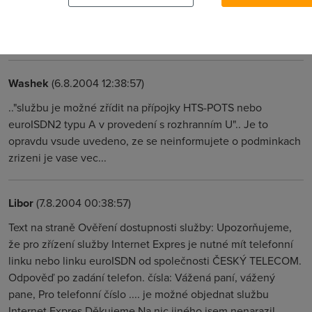
ses asi debil nebo neschopny hovado proc to nemuzes mit
hned je jasny, a ze si dostal automatickej mail no tvoji reakci
na tu radsi resit nebudu
Washek
(6.8.2004 12:38:57)
.."službu je možné zřídit na přípojky HTS-POTS nebo
euroISDN2 typu A v provedení s rozhranním U".. Je to
opravdu vsude uvedeno, ze se neinformujete o podminkach
zrizeni je vase vec...
Libor
(7.8.2004 00:38:57)
Text na straně Ověření dostupnosti služby: Upozorňujeme,
že pro zřízení služby Internet Expres je nutné mít telefonní
linku nebo linku euroISDN od společnosti ČESKÝ TELECOM.
Odpověď po zadání telefon. čísla: Vážená paní, vážený
pane, Pro telefonní číslo .... je možné objednat službu
Internet Expres Děkujeme Na nic jiného jsem nenarazil.