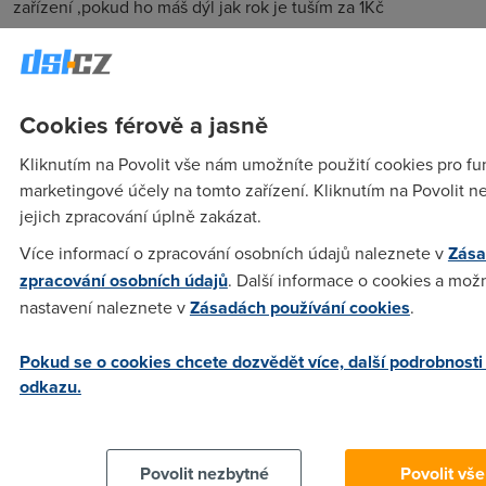
zařízení ,pokud ho máš dýl jak rok je tuším za 1Kč
Anonym
(7.8.2004 08:10:27)
Proc musis mit ISDN??
Cookies férově a jasně
Kliknutím na Povolit vše nám umožníte použití cookies pro fun
Anonym
(7.8.2004 10:28:40)
marketingové účely na tomto zařízení. Kliknutím na Povolit 
jejich zpracování úplně zakázat.
nemusíš mít ISDN, ale když už ho máš, musí být typz
ISDN2U, jinak DASL zprovoznit nejde
Více informací o zpracování osobních údajů naleznete v
Zása
zpracování osobních údajů
. Další informace o cookies a možn
nastavení naleznete v
Zásadách používání cookies
.
Anonym
(6.8.2004 07:12:38)
nevím jak kod, ale mozna by stacilo cist....vsechno to tam na
Pokud se o cookies chcete dozvědět více, další podrobnosti
tom webu maj napsany.....
odkazu.
Anonym
(6.8.2004 12:32:59)
Povolit nezbytné
Povolit vše