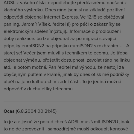
ADSL z vašeho čísla, nepodléhejte předčasnému nadšení z
kladného výsledku. Dnes ráno jsem si na základě pozitivní
odpovědi objednal Internet Express. Ve 12.15 se obtěžoval
pan ing. Jaromír Víšek, ředitel (!) pro péči o zákazníky se
elektronickým sdělením(cituji)...Informace o prodlouzeni
doby realizace: bu lze objednat az po migraci stavajici
pripojky euroISDN2 na pripojku euroISDN2 s rozhranim U...A
starej se! Večer jsem mluvil s technikem telecomu. Je třeba
objednat výměnu, přošetřit dostupnost, zavolat ráno na linku
atd., a potom možná. Pan ředitel má výhodu, že nestojí za
obyčejným pultem v krámě, jinak by dnes otisk mé podrážky
ulpěl na jeho kalhotech v zadní části. To je jediná možná
odpověď v duchu etiky telecomu.
Ocas
(6.8.2004 00:21:45)
to je ale jasné že pokud chceš ADSL musíš mít ISDN2U jinak
to nejde zprovoznit , samozdřejmě musíš odkoupit koncové