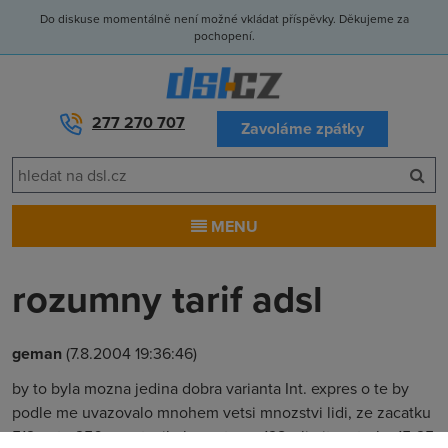
Do diskuse momentálně není možné vkládat příspěvky. Děkujeme za
pochopení.
277 270 707
Zavoláme zpátky
MENU
rozumny tarif adsl
geman
(7.8.2004 19:36:46)
by to byla mozna jedina dobra varianta Int. expres o te by
podle me uvazovalo mnohem vetsi mnozstvi lidi, ze zacatku
512 pote 256 a zastavilo by se to na 128 s limitem treba 15-25