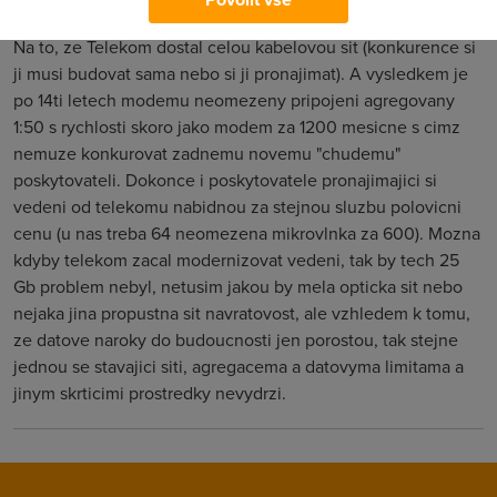
Anonym
(7.8.2004 21:51:11)
Na to, ze Telekom dostal celou kabelovou sit (konkurence si
ji musi budovat sama nebo si ji pronajimat). A vysledkem je
po 14ti letech modemu neomezeny pripojeni agregovany
1:50 s rychlosti skoro jako modem za 1200 mesicne s cimz
nemuze konkurovat zadnemu novemu "chudemu"
poskytovateli. Dokonce i poskytovatele pronajimajici si
vedeni od telekomu nabidnou za stejnou sluzbu polovicni
cenu (u nas treba 64 neomezena mikrovlnka za 600). Mozna
kdyby telekom zacal modernizovat vedeni, tak by tech 25
Gb problem nebyl, netusim jakou by mela opticka sit nebo
nejaka jina propustna sit navratovost, ale vzhledem k tomu,
ze datove naroky do budoucnosti jen porostou, tak stejne
jednou se stavajici siti, agregacema a datovyma limitama a
jinym skrticimi prostredky nevydrzi.