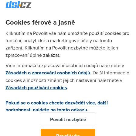
gb na mesic po kterym by to slo na 64,jenomze lidi kteri u
telecomu maji na starost tvorbu adsl tarifu se asi pohybuji
uplne v jinem svete a neznaji pozadavky uzivatelu
Cookies férově a jasně
Kliknutím na Povolit vše nám umožníte použití cookies pro
funkční, analytické a marketingové účely na tomto
Anonym
(7.8.2004 20:57:38)
zařízení. Kliknutím na Povolit nezbytné můžete jejich
myslíš, že kdyby to bylo tak lehké jen tak pustit každému
zpracování úplně zakázat.
uživateli 25 gb měsíčně, že by to čtc už neudělal?? asi to
Více informací o zpracování osobních údajů naleznete v
nebude jednoduché a levné!!
Zásadách o zpracování osobních údajů
. Další informace o
cookies a možnosti změnit jejich nastavení naleznete v
Anonym
(7.8.2004 21:45:02)
Zásadách používání cookies
.
Na celem svete muze uzivatel ADSL bez problemu stahnout
Pokud se o cookies chcete dozvědět více, další
bez jakychkoliv postihu 20 a vice GB mesicne a to vetsinou
podrobnosti najdete na tomto odkazu.
za cenu tak 800 Kc mesicne, jen u nas to "nebude
jednoduche a levne".
Povolit nezbytné
Povolit vše