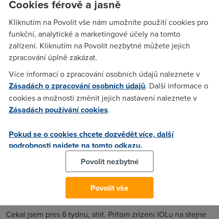
Cookies férově a jasně
pořád nic... tak jsem zavolal na Help linku BT , řekli mi, že to
vázne na telecomunistech, ve smlouvě mám podepsáno že
Kliknutím na Povolit vše nám umožníte použití cookies pro
se mi to zřídí do 21 dnů.. co mám dělat? Máte nějaké
funkční, analytické a marketingové účely na tomto
zkušenosti?
zařízení. Kliknutím na Povolit nezbytné můžete jejich
zpracování úplně zakázat.
Více informací o zpracování osobních údajů naleznete v
RN
(9.8.2004 21:57:26)
Zásadách o zpracování osobních údajů
. Další informace o
Jo, to znám, trvá to něco přes měsíc, Žlutá příšera zdržuje a
cookies a možnosti změnit jejich nastavení naleznete v
dělá naschvály... Co dělat - počkat a vydržet!!!
Zásadách používání cookies
.
Pokud se o cookies chcete dozvědět více, další
Ghostman
(10.8.2004 11:03:58)
podrobnosti najdete na tomto odkazu.
mel sis to zridit pres telecom a mel bys to hotovy asi tak do 1
Povolit nezbytné
- 2 tydnu ....... :)
Povolit vše
Licho
(10.8.2004 17:25:59)
Cekal jsem pres 6 tydnu, shit. Pritom zrizeni IOLu na stejne