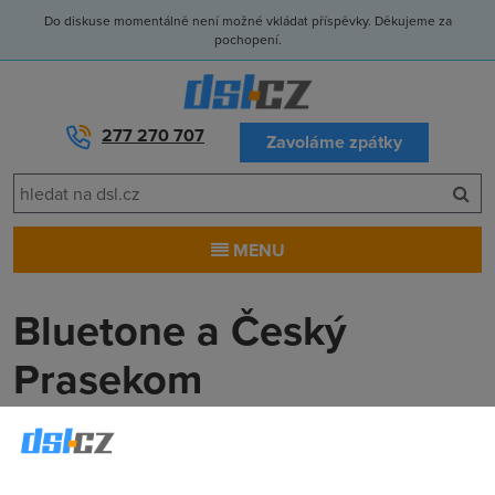
Do diskuse momentálně není možné vkládat příspěvky. Děkujeme za
pochopení.
277 270 707
Zavoláme zpátky
MENU
Bluetone a Český
Prasekom
Zwick
(9.8.2004 19:13:59)
Již před 21 dny jsem odeslal zpět podepsanou smlouvu, a