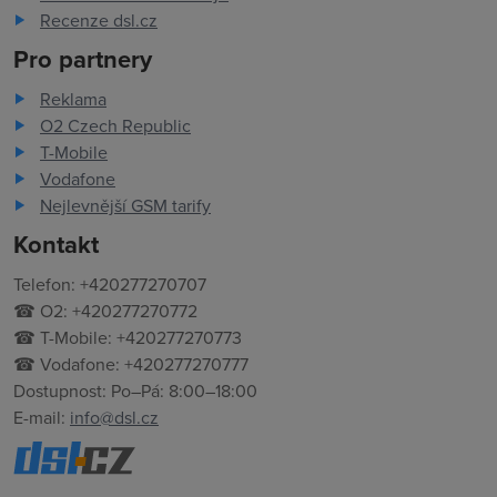
Recenze dsl.cz
Pro partnery
Reklama
O2 Czech Republic
T-Mobile
Vodafone
Nejlevnější GSM tarify
Kontakt
Telefon: +420277270707
☎ O2: +420277270772
☎ T-Mobile: +420277270773
☎ Vodafone: +420277270777
Dostupnost: Po–Pá: 8:00–18:00
E-mail:
info@dsl.cz