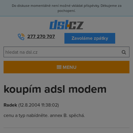
Do diskuse momentálně není možné vkládat příspěvky. Děkujeme za
pochopení.
277 270 707
Zavoláme zpátky
MENU
koupím adsl modem
Radek
(12.8.2004 11:38:02)
cenu a typ nabídněte. annex B. spěchá.