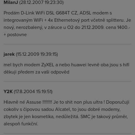
MilanJ
(28.12.2007 19:23:30)
Prodám D-Link WiFi DSL G684T CZ, ADSL modem s
integrovaným WiFi + 4x Ethernetový port včetně splitteru. Je
nový, nerozbalený, v záruce u O2 do 21.12.2009. cena 1400.-
+ postovne
jarek
(15.12.2009 19:39:15)
mel bych modem ZyXEL a nebo huawei levně oba jsou s hifi
děkuji předem za vaši odpověd
Y2K
(17.8.2004 15:19:51)
Hlavně né Assuse !!!!!!!! Je to shit non plus ultra ! Doporučuji
cokoliv s čipovou sadou Alcatel, to jsou dobré modemy,
zbytek je jen kosmetika, nedůležitá. SMC je takový průměr,
alespoň funkční.