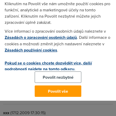
Kliknutím na Povolit vše nám umožníte použití cookies pro
Martin
(12.8.2004 15:59:33)
funkční, analytické a marketingové účely na tomto
Jeste dodam, ze taky velmi dobra cena.
zařízení. Kliknutím na Povolit nezbytné můžete jejich
zpracování úplně zakázat.
ja
(17.8.2004 16:40:04)
Více informací o zpracování osobních údajů naleznete v
Zásadách o zpracování osobních údajů
. Další informace o
doporucuji kombo 3com ADSL modem, router, wifi 54g stoji
cookies a možnosti změnit jejich nastavení naleznete v
neco malo pres 5 kkc s DPH nedoporucuji ASUS, ja mam
Zásadách používání cookies
.
sice stesti na bezporuchovy kousek, ale nejde rozchodit bez
NATU, tudiz zapomen na dc++ v aktivnim bezporuchovem
Pokud se o cookies chcete dozvědět více, další
modu
podrobnosti najdete na tomto odkazu.
Povolit nezbytné
Nargon
(17.8.2004 16:42:14)
Hm a to ten modem provadi NAT bez moznosti nastaveni? to
Povolit vše
je pak modem do srotu.
xxx
(17.12.2009 17:30:15)