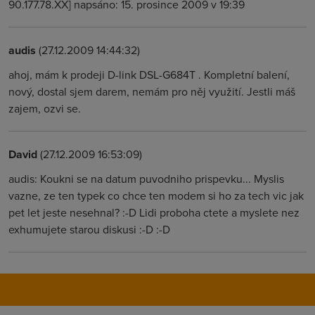
90.177.78.XX] napsáno: 15. prosince 2009 v 19:39
audis
(27.12.2009 14:44:32)
ahoj, mám k prodeji D-link DSL-G684T . Kompletní balení,
nový, dostal sjem darem, nemám pro něj využití. Jestli máš
zajem, ozvi se.
David
(27.12.2009 16:53:09)
audis: Koukni se na datum puvodniho prispevku... Myslis
vazne, ze ten typek co chce ten modem si ho za tech vic jak
pet let jeste nesehnal? :-D Lidi proboha ctete a myslete nez
exhumujete starou diskusi :-D :-D