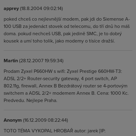
apprey
(18.8.2004 09:02:14)
poked chceš co nejlevnější modem, pak jdi do Siemense A-
100 USB za jedenáct stovek od telecomu, do tří dnů ho máš
doma. pokud nechceš USB, pak jedině SMC, je to dobrý
kousek a umí toho tolik, jako modemy o tísíce dražší.
Martin
(28.12.2007 19:59:34)
Prodam Zyxel P660HW s wifi: Zyxel Prestige 660HW-T3:
ADSL 2/2+ Router-security gateway, 4 port switch, AP
802.11g, firewall, Annex B Bezdrátový router se 4-portovým
switchem a ADSL 2/2+ modemem Annex B. Cena: 1000 Kc.
Predvedu. Nejlepe Praha.
Anonym
(16.12.2009 08:22:44)
TOTO TÉMA VYKOPAL HROBAŘ autor: jarek [IP: