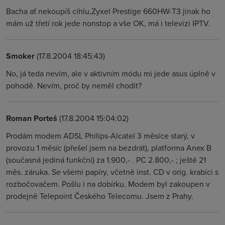
Bacha ať nekoupíš cihlu,Zyxel Prestige 660HW-T3 jinak ho
mám už třetí rok jede nonstop a vše OK, má i televizi IPTV.
Smoker
(17.8.2004 18:45:43)
No, já teda nevím, ale v aktivním módu mi jede asus úplně v
pohodě. Nevím, proč by neměl chodit?
Roman Porteš
(17.8.2004 15:04:02)
Prodám modem ADSL Philips-Alcatel 3 měsíce starý, v
provozu 1 měsíc (přešel jsem na bezdrát), platforma Anex B
(současná jediná funkční) za 1.900,- . PC 2.800,- ; ještě 21
měs. záruka. Se všemi papíry, včetně inst. CD v orig. krabici s
rozbočovačem. Pošlu i na dobírku. Modem byl zakoupen v
prodejně Telepoint Českého Telecomu. Jsem z Prahy.