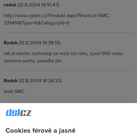
radek
(12.8.2004 14:10:47)
http://www.cybex.cz/Produkt.aspx?Shortcut=SMC-
335414&Type=K&CategoryId=0
Radek
(12.8.2004 14:38:13)
tak já nevím, rozhoduji se mezi tím sms, zyxel 650 nebo
siemens santis. poraďte pls
Radek
(12.8.2004 14:38:32)
teda SMC
Martin
(12.8.2004 15:59:17)
SMC = prozatim velka spokojenost.
Cookies férově a jasně