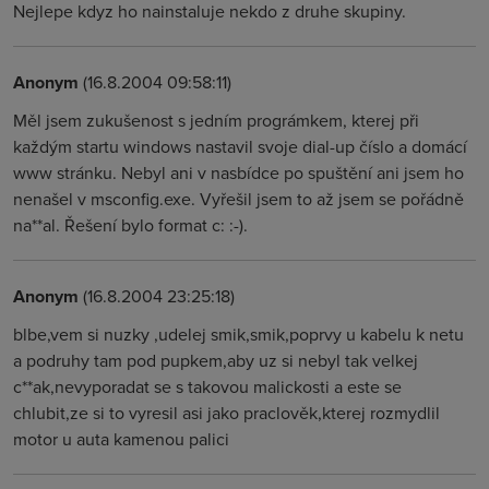
Nejlepe kdyz ho nainstaluje nekdo z druhe skupiny.
Anonym
(16.8.2004 09:58:11)
Měl jsem zukušenost s jedním prográmkem, kterej při
každým startu windows nastavil svoje dial-up číslo a domácí
www stránku. Nebyl ani v nasbídce po spuštění ani jsem ho
nenašel v msconfig.exe. Vyřešil jsem to až jsem se pořádně
na**al. Řešení bylo format c: :-).
Anonym
(16.8.2004 23:25:18)
blbe,vem si nuzky ,udelej smik,smik,poprvy u kabelu k netu
a podruhy tam pod pupkem,aby uz si nebyl tak velkej
c**ak,nevyporadat se s takovou malickosti a este se
chlubit,ze si to vyresil asi jako praclověk,kterej rozmydlil
motor u auta kamenou palici