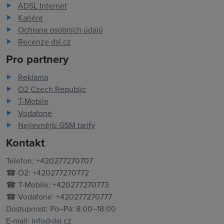
ADSL Internet
Kariéra
Ochrana osobních údajů
Recenze dsl.cz
Pro partnery
Reklama
O2 Czech Republic
T-Mobile
Vodafone
Nejlevnější GSM tarify
Kontakt
Telefon: +420277270707
☎ O2: +420277270772
☎ T-Mobile: +420277270773
☎ Vodafone: +420277270777
Dostupnost: Po–Pá: 8:00–18:00
E-mail:
info@dsl.cz