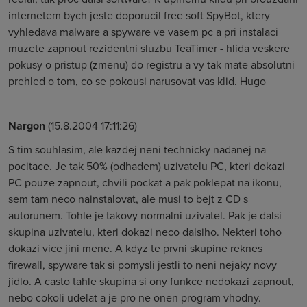
internetem bych jeste doporucil free soft SpyBot, ktery
vyhledava malware a spyware ve vasem pc a pri instalaci
muzete zapnout rezidentni sluzbu TeaTimer - hlida veskere
pokusy o pristup (zmenu) do registru a vy tak mate absolutni
prehled o tom, co se pokousi narusovat vas klid. Hugo
Nargon
(15.8.2004 17:11:26)
S tim souhlasim, ale kazdej neni technicky nadanej na
pocitace. Je tak 50% (odhadem) uzivatelu PC, kteri dokazi
PC pouze zapnout, chvili pockat a pak poklepat na ikonu,
sem tam neco nainstalovat, ale musi to bejt z CD s
autorunem. Tohle je takovy normalni uzivatel. Pak je dalsi
skupina uzivatelu, kteri dokazi neco dalsiho. Nekteri toho
dokazi vice jini mene. A kdyz te prvni skupine reknes
firewall, spyware tak si pomysli jestli to neni nejaky novy
jidlo. A casto tahle skupina si ony funkce nedokazi zapnout,
nebo cokoli udelat a je pro ne onen program vhodny.