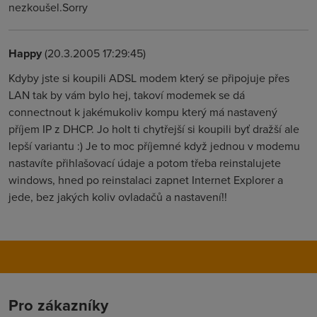
nezkoušel.Sorry
Happy
(20.3.2005 17:29:45)
Kdyby jste si koupili ADSL modem který se připojuje přes
LAN tak by vám bylo hej, takoví modemek se dá
connectnout k jakémukoliv kompu který má nastavený
příjem IP z DHCP. Jo holt ti chytřejší si koupili byť dražší ale
lepší variantu :) Je to moc příjemné když jednou v modemu
nastavíte přihlašovací údaje a potom třeba reinstalujete
windows, hned po reinstalaci zapnet Internet Explorer a
jede, bez jakých koliv ovladačů a nastavení!!
Pro zákazníky