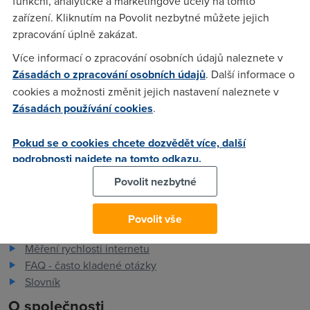
funkční, analytické a marketingové účely na tomto
zařízení. Kliknutím na Povolit nezbytné můžete jejich
Nargon
(23.8.2004 09:35:32)
zpracování úplně zakázat.
No ted uz se to vyhledavani opet obevilo, ale radsi to delej
Více informací o zpracování osobních údajů naleznete v
pres googla. Je to jednoduchy a rychly. rekneme ze chces
Zásadách o zpracování osobních údajů
. Další informace o
najit pingy u volnyho tak do vyhledavani v googlu napises:
cookies a možnosti změnit jejich nastavení naleznete v
"volny ping +site:www.dsl.cz" samozejme bez uvozovek.
Zásadách používání cookies
.
Pokud se o cookies chcete dozvědět více, další
podrobnosti najdete na tomto odkazu.
Povolit nezbytné
Pro zákazníky
Povolit vše
Dostupnost internetu
Měření rychlosti internetu
FAQ - často kladené otázky
Slovník
O společnosti