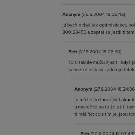
Anonym
(26.8.2004 18:06:43)
já bych nebyl tak optimistickej, p
800123456 a zeptat se jestli ti ta
Petr
(27.8.2004 18:06:50)
To si takhle můžu zjistit i když
palice že instalaci zdržuje tel
Anonym
(27.8.2004 18:24:36
jo můžeš to tam zjistit akor
a navleč to na to že už ti ta
ti měl říct co s tím je, jsou 
Petr
(30.8.2004 12:03:49)