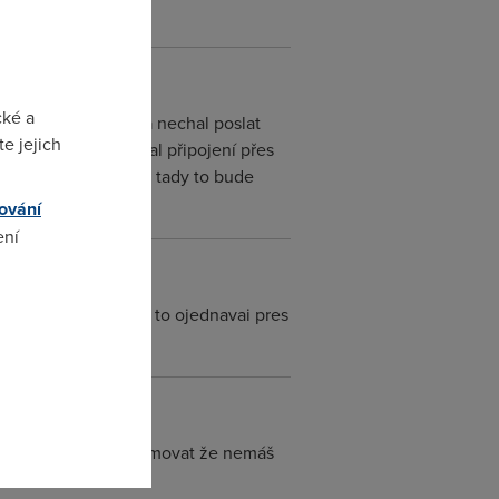
cké a
efacto od operátora nechal poslat
e jejich
? Kámoš si objednal připojení přes
a ani neposlal, idkyž tady to bude
ování
ení
nevedel jak funguje to ojednavai pres
omto
t je dodavatele informovat že nemáš