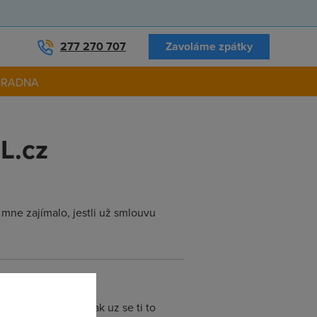
277 270 707
Zavoláme zpátky
ORADNA
L.cz
 mne zajímalo, jestli už smlouvu
psane na papire, tak uz se ti to