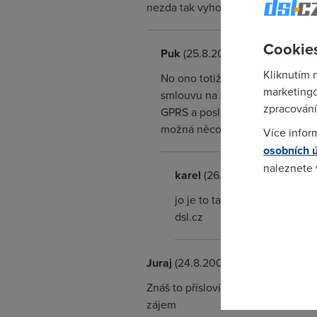
nezda tak vyhodne a ze sis to rozmy
Cookies
Puk
(25.8.2004 07:55:41)
Kliknutím 
No ono totiž hlavně není nikde
marketingo
smlouvu na zřízení služby. Sl
zpracování
GPRS a poslali mu smlouvu, ktero
možná něco jiného.
Více infor
osobních 
naleznete
karel
(26.8.2004 07:18:10)
jo je to tak jak rikas, sluz
Pokud se o
dsl.cz
odkazu.
Juraj
(24.8.2004 19:37:06)
Znáš to přísloví o tom řezání , i 
zájem