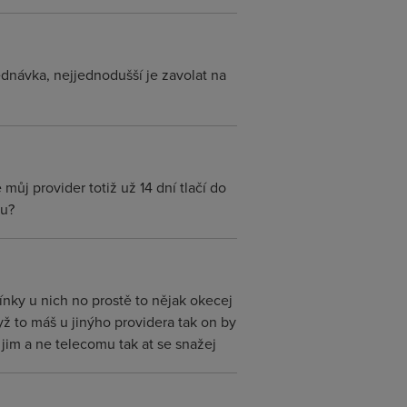
ednávka, nejjednodušší je zavolat na
 můj provider totiž už 14 dní tlačí do
ou?
ínky u nich no prostě to nějak okecej
dyž to máš u jinýho providera tak on by
t jim a ne telecomu tak at se snažej