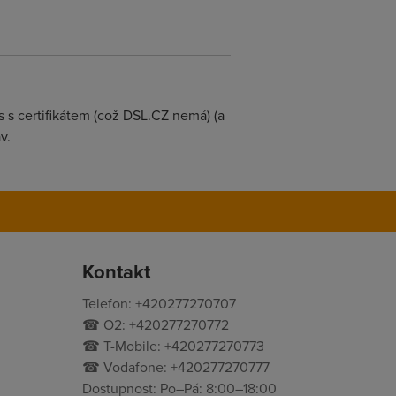
 s certifikátem (což DSL.CZ nemá) (a
v.
Kontakt
Telefon: +420277270707
☎ O2: +420277270772
☎ T-Mobile: +420277270773
☎ Vodafone: +420277270777
Dostupnost: Po–Pá: 8:00–18:00