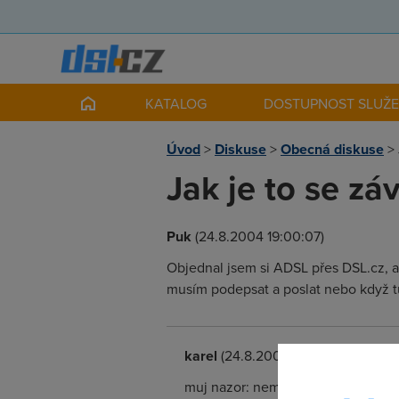
KATALOG
DOSTUPNOST SLUŽ
Úvod
>
Diskuse
>
Obecná diskuse
>
Jak je to se z
Puk
(24.8.2004 19:00:07)
Objednal jsem si ADSL přes DSL.cz, al
musím podepsat a poslat nebo když t
karel
(24.8.2004 19:07:56)
muj nazor: nemusis podepsat nic, n