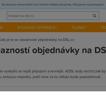
Do diskuse momentálně není možné vkládat příspěvky. Děkujeme za pochopení.
EB
RYCHLOST INTERNETU
ČLÁNKY
P
Jak je to se závazností objednávky na DSL.cz
ávazností objednávky na DS
e vyskytlo se lepší připojení a levnější. ADSL tedy nechci,tak by
u smlouvu nepošlu, jestli mne za to někdo bude popotahovat.
ikdo te popotahovat nebude, proste reknes ze kdyz si to videl na