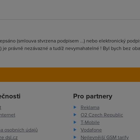
epsáno (smlouva stvrzena podpisem ...) nebo elektronický podpis
st) je právně nezávazné a tudíž nevymahatelné ! Byl bych bez oba
ečnosti
Pro partnery
t
Reklama
nternet
O2 Czech Republic
T-Mobile
a osobních údajů
Vodafone
e dsl.cz
Nejlevnější GSM tarify