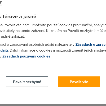
slel a na to ti nikdo nemuze nic rict;]
 férově a jasně
na Povolit vše nám umožníte použití cookies pro funkční, analyti
 napsáno, že ta objednávka je závazná. Tím objednáním jsem si d
vé účely na tomto zařízení. Kliknutím na Povolit nezbytné můžet
užbu samotnou objednávám přece až tou podepsanou smlouvou, ne
 úplně zakázat.
u měl vyplnit a poslat. Nakonec si to rozmyslel a nic nevyplnil 
mací o zpracování osobních údajů naleznete v
Zásadách o zprac
údajů
. Další informace o cookies a možnosti změnit jejich nastav
 v
Zásadách používání cookies
.
bu objednas az kdyz jim posles podepsanou smlouvu, ja sem jenom 
 cookies chcete dozvědět více, další podrobnosti najdete na t
Povolit nezbytné
Povolit vše
já se domnívám že když nepodepíšeš tak se nic neděje ale slušnos