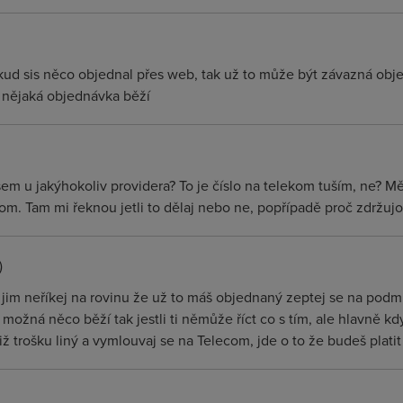
okud sis něco objednal přes web, tak už to může být závazná obj
m nějaká objednávka běží
 jsem u jakýhokoliv providera? To je číslo na telekom tuším, ne? Mě
ekom. Tam mi řeknou jetli to dělaj nebo ne, popřípadě proč zdržuj
)
át jim neříkej na rovinu že už to máš objednaný zeptej se na podm
m možná něco běží tak jestli ti němůže říct co s tím, ale hlavně k
totiž trošku liný a vymlouvaj se na Telecom, jde o to že budeš plati