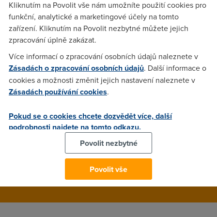
souborů přes FTP server, ktery byl založen u mě, mám adsl.
Kliknutím na Povolit vše nám umožníte použití cookies pro
Překvapující byla rychlost přenosu (adsl-upload, CDMA-
funkční, analytické a marketingové účely na tomto
download) kolem 4KB/s někdy se vyšplhala k 8KB/s. Já jsem
zařízení. Kliknutím na Povolit nezbytné můžete jejich
žádné rychlostní omezení neměl a mohl jsem klidně
zpracování úplně zakázat.
uploadovat 25KB/s. On také mohl downloadovat kolem
Více informací o zpracování osobních údajů naleznete v
50KB/s. Když jsem pak stejný soubor nahral na FTP
Zásadách o zpracování osobních údajů
. Další informace o
WebZdarma a on ho odtud stahoval tak byla rychlost
cookies a možnosti změnit jejich nastavení naleznete v
normální. Nenapadá někoho v čem může být problém? Beru
Zásadách používání cookies
.
jakékoli vysvetlení, až na sabotáž UFO.
Pokud se o cookies chcete dozvědět více, další
podrobnosti najdete na tomto odkazu.
Nargon
(25.8.2004 22:52:20)
Povolit nezbytné
Hm nikoho nic nenapadlo :( Ted prijmam i sabotaz UFA.
Povolit vše