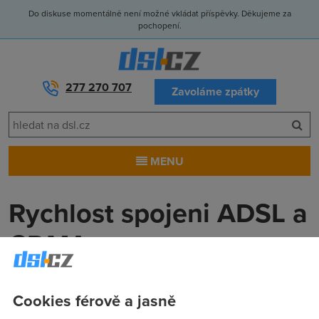
Do diskuse momentálně není možné vkládat příspěvky. Děkujeme za
pochopení.
277 270 707
Zavoláme zpátky
MENU
Rychlost spojeni ADSL a
CDMA
Nargon
(25.8.2004 14:36:38)
Cookies férově a jasně
Zkoušel jsem s kamarádem, který ma CDMA o přenos