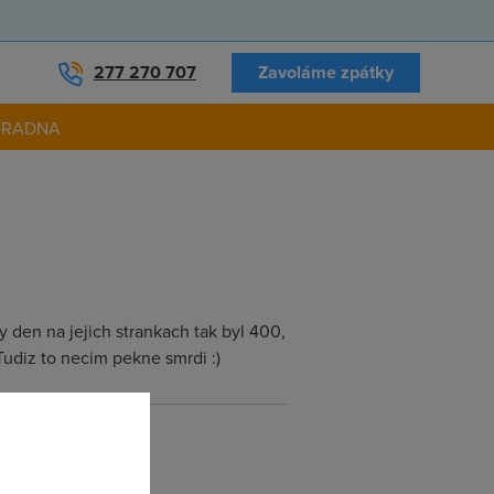
277 270 707
Zavoláme zpátky
ORADNA
y den na jejich strankach tak byl 400,
Tudiz to necim pekne smrdi :)