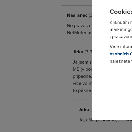
Cookies
Nasranec
(3.9.2004 09:49:39)
Kliknutím 
No prave ze ne. Prihodi to troc
marketingo
NetMeter mi hodil 376, ale ten 
zpracování
Více infor
Jirka
(3.9.2004 14:51:43)
osobních 
naleznete
Já jsem si všiml už dávno a t
MB (v porovnání s mým počíta
Pokud se o
připadne, že když někdo vyvi
odkazu.
více volnýho pásma na všechn
to pěkně smrdí.
Jirka
(3.9.2004 14:53:03)
Jo, eště podotknu, že tad