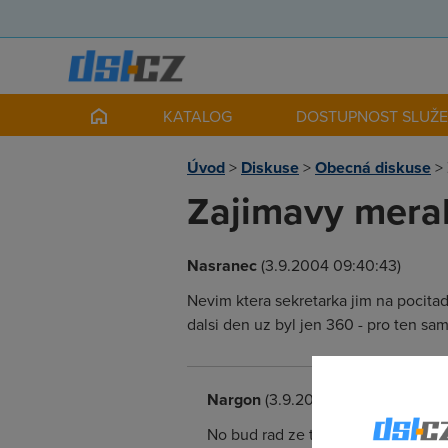
KATALOG
DOSTUPNOST SLUŽ
Úvod
>
Diskuse
>
Obecná diskuse
>
Zajimavy merak
Nasranec
(3.9.2004 09:40:43)
Nevim ktera sekretarka jim na pocitad
dalsi den uz byl jen 360 - pro ten sa
Nargon
(3.9.2004 09:45:08)
No bud rad ze ti data ubejvaj :)