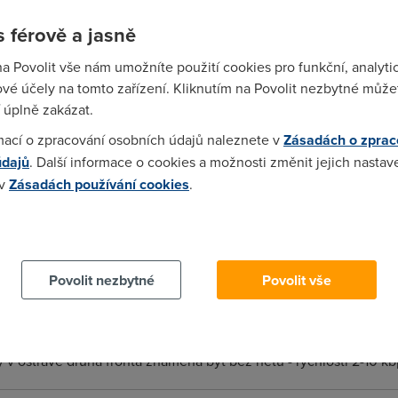
 férově a jasně
na Povolit vše nám umožníte použití cookies pro funkční, analyti
hu navrch, sup do 2ky a po jednom dni to skoci zpet. Takze prave 
vé účely na tomto zařízení. Kliknutím na Povolit nezbytné můžet
to pocita bez CPROXy, takze tech 16 se mozna usetrilo komprimaci
 úplně zakázat.
mací o zpracování osobních údajů naleznete v
Zásadách o zprac
údajů
. Další informace o cookies a možnosti změnit jejich nastav
 v
Zásadách používání cookies
.
aky jsem to tu psal, že to jejich počítadlo je nějaké pofiderní. 
dlem dycky to jejich pasuje - s přesností cca +- 2 MB) a pak jse
 cookies chcete dozvědět více, další podrobnosti najdete na t
ne jakousi větší aktivitu a nextrák si toho všimne, tak mu pomů
y nové limitované tarify, které jsou prioritně před druhou front
Povolit nezbytné
Povolit vše
y v ostravě druhá fronta znamená být bez netu - rychlosti 2-10 k