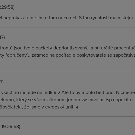
:29:58)
l neprokazatelne jim o tom neco rict. S tou rychlosti mam stejne
47)
 frontě jsou tvoje packety deprioritizovaný...a při určité procentu
 ty "doručený"...zatímco na počítadle poskytovatele se započítávají 
7)
 všechno mi jede na mdk 9.2 Ale to by mohlo bejt ono. Nicméně 
komu, který se všem zákonum jenom vysmívá mi isp napočítá i d
člověk řekl, že jsme v evropský unii :-(
 19:29:58)