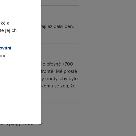
cké a
pridavaj a dorovnavaji az dalsi den.
e jejich
. ;)
ování
ení
Mě se jeden den připsalo přesně +700
m byl 4 dny v druhé frontě. Mě prostě
omto
že manuálně do druhý fronty, aby bylo
ou. Takže nejsi sám, komu se zdá, že
bps a pingy 2500+ ms.