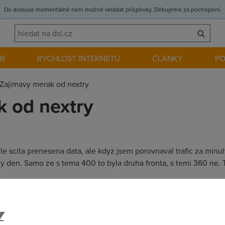
Do diskuse momentálně není možné vkládat příspěvky. Děkujeme za pochopení.
EB
RYCHLOST INTERNETU
ČLÁNKY
P
Zajimavy merak od nextry
 od nextry
le scita prenesena data, ale kdyz jsem porovnaval trafic za minul
my den. Samo ze s tema 400 to byla druha fronta, s temi 360 ne. 