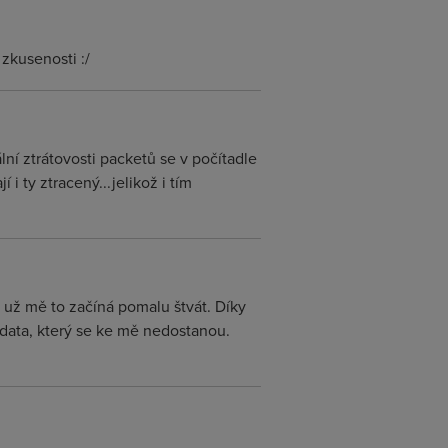
 zkusenosti :/
ální ztrátovosti packetů se v počítadle
i ty ztracený...jelikož i tím
už mě to začíná pomalu štvát. Díky
ata, který se ke mě nedostanou.