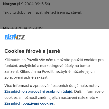
Nargon
(4.9.2004 09:15:54)
Tak v tu dobu jsem spal, ale ted jsem uz staval.
Mik
(4.9.2004 21:29:09)
Jenom jem byl zvědaví kolik přispěvatelů na tohle forum
ponocuje a asi žádný :(
Cookies férově a jasně
Nargon
(5.9.2004 00:05:45)
Kliknutím na Povolit vše nám umožníte použití cookies pro
funkční, analytické a marketingové účely na tomto
nahodou dost casto tu jsem do 4 rano, ale uz nemam kam
zařízení. Kliknutím na Povolit nezbytné můžete jejich
prispivat, od pulnoci se to tu skoro nehejbe
zpracování úplně zakázat.
Více informací o zpracování osobních údajů naleznete v
Nargon
(5.9.2004 02:17:47)
Zásadách o zpracování osobních údajů
. Další informace o
Tak dneska si jdu lehnout ted :) a zas tu zadnej novej
cookies a možnosti změnit jejich nastavení naleznete v
prispevek neni.
Zásadách používání cookies
.