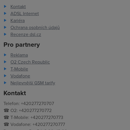
Kontakt
ADSL Internet
Kariéra
Ochrana osobních údajů
Recenze dsl.cz
Pro partnery
Reklama
O2 Czech Republic
T-Mobile
Vodafone
Nejlevnější GSM tarify
Kontakt
Telefon: +420277270707
☎ O2: +420277270772
☎ T-Mobile: +420277270773
☎ Vodafone: +420277270777