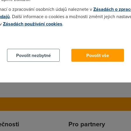
jnost, která se nepohybuje v oblasti IT a nezná ceny a alternativ
mací o zpracování osobních údajů naleznete v
Zásadách o zprac
okorychostí neomezený internet" prostě uvěří. Proč by taky ne, k
údajů
. Další informace o cookies a možnosti změnit jejich nastav
 v
Zásadách používání cookies
.
 cookies chcete dozvědět více, další podrobnosti najdete na t
ejsu spokojenej ping 80-1000
Povolit nezbytné
Povolit vše
ečnosti
Pro partnery