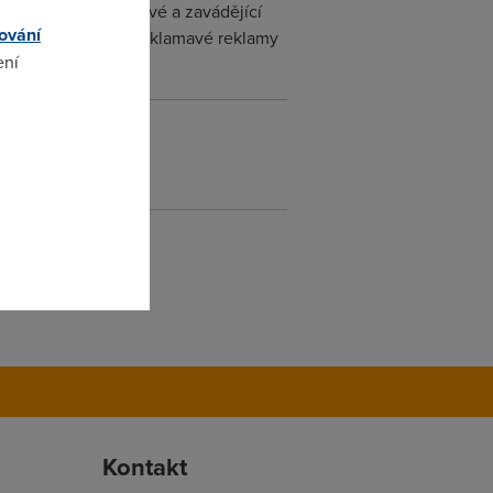
y připojení té klamavé a zavádějící
ování
dyž v této zemi jsou klamavé reklamy
ení
omto
Kontakt