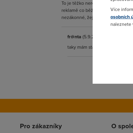
To je těžko nereagovat. Široká veře
Více infor
reklamě co běží v televizi na "vys
osobních 
nezákonné, žejo.
naleznete
fr@nta
(5.9.2004 10:34:12)
Pokud se o
odkazu.
taky mám start od telekomu a n
Pro zákazníky
O spol