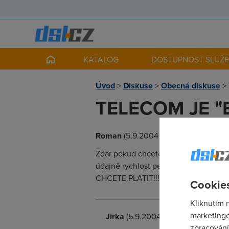
KATALOG
DOSTUPNOST SLUŽ
Úvod
>
Diskuse
>
Obecná diskuse
>
TELECOM JE "B
Roman
(5.9.2004 09:25:27)
Zdar pokud chcete opravdu "super ryc
údajně rychlost pevné linky ale neví
CHCETE PLATIT!!!!!Dokonce s vámi na 
Cookies
Kliknutím 
marketingo
Jirka
(5.9.2004 09:41:19)
zpracování