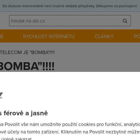
Do diskuse momentálně není možné vkládat příspěvky. Děkujeme za pochopení.
EB
RYCHLOST INTERNETU
ČLÁNKY
P
TELECOM JE "BOMBA"!!!!
OMBA"!!!!
hlý" připojení tak si pořiďte Start od TELECOMU.Po 2 dnech a s
m jestli 0- 29kb je to optimální za takový peníze.Takže si lidi 
technické podpoře jednají jako s ::::Doporučuji vůbec na nabídk
 férově a jasně
na Povolit vše nám umožníte použití cookies pro funkční, analyti
vé účely na tomto zařízení. Kliknutím na Povolit nezbytné můžet
 úplně zakázat.