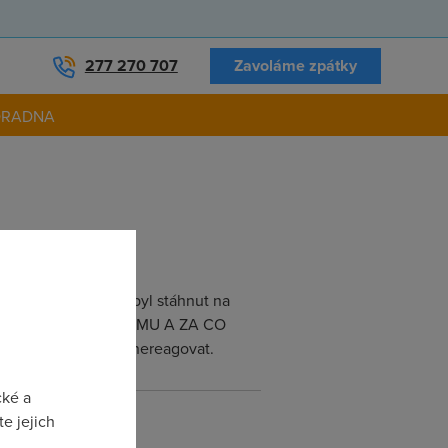
277 270 707
Zavoláme zpátky
ORADNA
tažení 250MB jsem byl stáhnut na
dávejte VELKÝ pozor KOMU A ZA CO
y této společnosti nereagovat.
cké a
e jejich