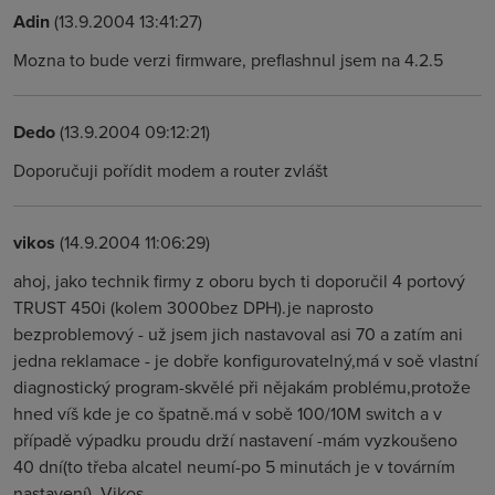
Adin
(13.9.2004 13:41:27)
Mozna to bude verzi firmware, preflashnul jsem na 4.2.5
Dedo
(13.9.2004 09:12:21)
Doporučuji pořídit modem a router zvlášt
vikos
(14.9.2004 11:06:29)
ahoj, jako technik firmy z oboru bych ti doporučil 4 portový
TRUST 450i (kolem 3000bez DPH).je naprosto
bezproblemový - už jsem jich nastavoval asi 70 a zatím ani
jedna reklamace - je dobře konfigurovatelný,má v soě vlastní
diagnostický program-skvělé při nějakám problému,protože
hned víš kde je co špatně.má v sobě 100/10M switch a v
případě výpadku proudu drží nastavení -mám vyzkoušeno
40 dní(to třeba alcatel neumí-po 5 minutách je v továrním
nastavení). Vikos