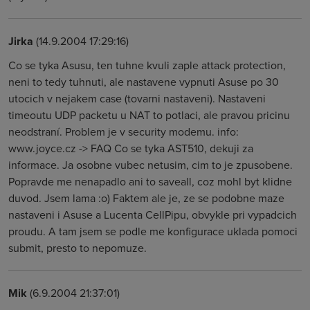
Jirka
(14.9.2004 17:29:16)
Co se tyka Asusu, ten tuhne kvuli zaple attack protection,
neni to tedy tuhnuti, ale nastavene vypnuti Asuse po 30
utocich v nejakem case (tovarni nastaveni). Nastaveni
timeoutu UDP packetu u NAT to potlaci, ale pravou pricinu
neodstraní. Problem je v security modemu. info:
www.joyce.cz -> FAQ Co se tyka AST510, dekuji za
informace. Ja osobne vubec netusim, cim to je zpusobene.
Popravde me nenapadlo ani to saveall, coz mohl byt klidne
duvod. Jsem lama :o) Faktem ale je, ze se podobne maze
nastaveni i Asuse a Lucenta CellPipu, obvykle pri vypadcich
proudu. A tam jsem se podle me konfigurace uklada pomoci
submit, presto to nepomuze.
Mik
(6.9.2004 21:37:01)