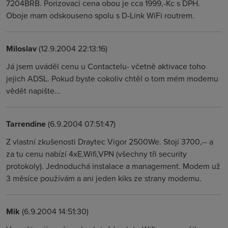
7204BRB. Porizovaci cena obou je cca 1999,-Kc s DPH.
Oboje mam odskouseno spolu s D-Link WiFi routrem.
Miloslav
(12.9.2004 22:13:16)
Já jsem uváděl cenu u Contactelu- včetně aktivace toho
jejich ADSL. Pokud byste cokoliv chtěl o tom mém modemu
vědět napište...
Tarrendine
(6.9.2004 07:51:47)
Z vlastní zkušenosti Draytec Vigor 2500We. Stojí 3700,-- a
za tu cenu nabízí 4xE,Wifi,VPN (všechny tři security
protokoly). Jednoduchá instalace a management. Modem už
3 měsíce používám a ani jeden kiks ze strany modemu.
Mik
(6.9.2004 14:51:30)