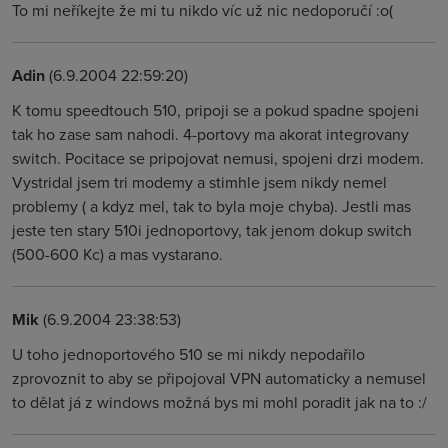
To mi neříkejte že mi tu nikdo víc už nic nedoporučí :o(
Adin
(6.9.2004 22:59:20)
K tomu speedtouch 510, pripoji se a pokud spadne spojeni
tak ho zase sam nahodi. 4-portovy ma akorat integrovany
switch. Pocitace se pripojovat nemusi, spojeni drzi modem.
Vystridal jsem tri modemy a stimhle jsem nikdy nemel
problemy ( a kdyz mel, tak to byla moje chyba). Jestli mas
jeste ten stary 510i jednoportovy, tak jenom dokup switch
(500-600 Kc) a mas vystarano.
Mik
(6.9.2004 23:38:53)
U toho jednoportového 510 se mi nikdy nepodařilo
zprovoznit to aby se připojoval VPN automaticky a nemusel
to dělat já z windows možná bys mi mohl poradit jak na to :/