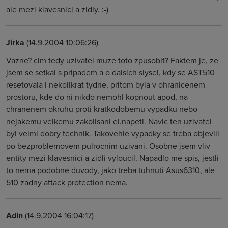
ale mezi klavesnici a zidly. :-)
Jirka
(14.9.2004 10:06:26)
Vazne? cim tedy uzivatel muze toto zpusobit? Faktem je, ze
jsem se setkal s pripadem a o dalsich slysel, kdy se AST510
resetovala i nekolikrat tydne, pritom byla v ohranicenem
prostoru, kde do ni nikdo nemohl kopnout apod, na
chranenem okruhu proti kratkodobemu vypadku nebo
nejakemu velkemu zakolisani el.napeti. Navic ten uzivatel
byl velmi dobry technik. Takovehle vypadky se treba objevili
po bezproblemovem pulrocnim uzivani. Osobne jsem vliv
entity mezi klavesnici a zidli vyloucil. Napadlo me spis, jestli
to nema podobne duvody, jako treba tuhnuti Asus6310, ale
510 zadny attack protection nema.
Adin
(14.9.2004 16:04:17)