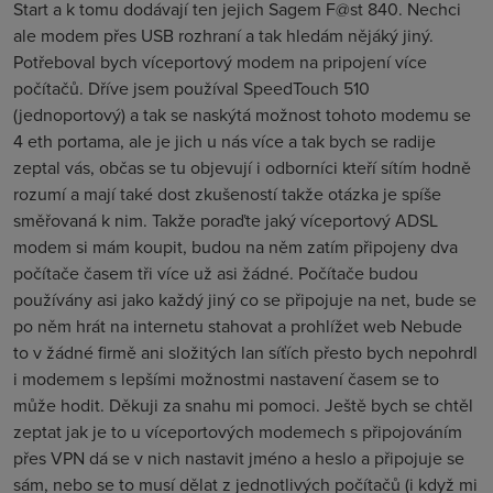
Start a k tomu dodávají ten jejich Sagem F@st 840. Nechci
ale modem přes USB rozhraní a tak hledám nějáký jiný.
Potřeboval bych víceportový modem na pripojení více
počítačů. Dříve jsem používal SpeedTouch 510
(jednoportový) a tak se naskýtá možnost tohoto modemu se
4 eth portama, ale je jich u nás více a tak bych se radije
zeptal vás, občas se tu objevují i odborníci kteří sítím hodně
rozumí a mají také dost zkušeností takže otázka je spíše
směřovaná k nim. Takže poraďte jaký víceportový ADSL
modem si mám koupit, budou na něm zatím připojeny dva
počítače časem tři více už asi žádné. Počítače budou
používány asi jako každý jiný co se připojuje na net, bude se
po něm hrát na internetu stahovat a prohlížet web Nebude
to v žádné firmě ani složitých lan síťích přesto bych nepohrdl
i modemem s lepšími možnostmi nastavení časem se to
může hodit. Děkuji za snahu mi pomoci. Ještě bych se chtěl
zeptat jak je to u víceportových modemech s připojováním
přes VPN dá se v nich nastavit jméno a heslo a připojuje se
sám, nebo se to musí dělat z jednotlivých počítačů (i když mi