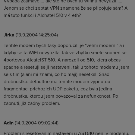
Vypadá zajímavě.... ale stejně bych tu Wifinu nevyužil.....
Jenom se chci zeptat VPN znamená že se připojuje sám? A
má tuto funkci i Alchatel 510 v 4 eth?
Jirka
(13.9.2004 14:25:04)
Tenhle modem bych taky doporucil, je "velmi moderni" a i
kdyby se ta WiFi nevyuzila, tak ve zbytku smele souperi se
4portovou AlcatelST 510. A narozdil od 510, ktera obcas
spadne a resetuji se ji nastaveni, tak u tohoto modemu jsem
se s tim (a ani mi znami, co ho maji) nesetkal. Snad
drobnustka: defaultne ma tenhle modem vypnutou
fragmentaci prichozich UDP paketu, coz byla jedina
drobnustka, kterou jsem povazoval za nefunkcnost. Po
zapnuti, jiz zadny problem.
Adin
(14.9.2004 09:02:44)
Problem s resetovanim nastaveni u AST510 neni v modemu,