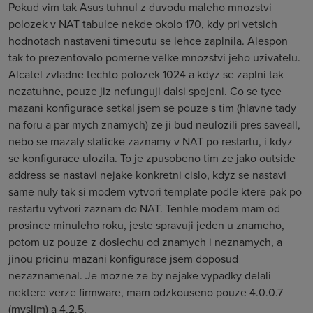
Pokud vim tak Asus tuhnul z duvodu maleho mnozstvi
polozek v NAT tabulce nekde okolo 170, kdy pri vetsich
hodnotach nastaveni timeoutu se lehce zaplnila. Alespon
tak to prezentovalo pomerne velke mnozstvi jeho uzivatelu.
Alcatel zvladne techto polozek 1024 a kdyz se zaplni tak
nezatuhne, pouze jiz nefunguji dalsi spojeni. Co se tyce
mazani konfigurace setkal jsem se pouze s tim (hlavne tady
na foru a par mych znamych) ze ji bud neulozili pres saveall,
nebo se mazaly staticke zaznamy v NAT po restartu, i kdyz
se konfigurace ulozila. To je zpusobeno tim ze jako outside
address se nastavi nejake konkretni cislo, kdyz se nastavi
same nuly tak si modem vytvori template podle ktere pak po
restartu vytvori zaznam do NAT. Tenhle modem mam od
prosince minuleho roku, jeste spravuji jeden u znameho,
potom uz pouze z doslechu od znamych i neznamych, a
jinou pricinu mazani konfigurace jsem doposud
nezaznamenal. Je mozne ze by nejake vypadky delali
nektere verze firmware, mam odzkouseno pouze 4.0.0.7
(myslim) a 4.2.5.