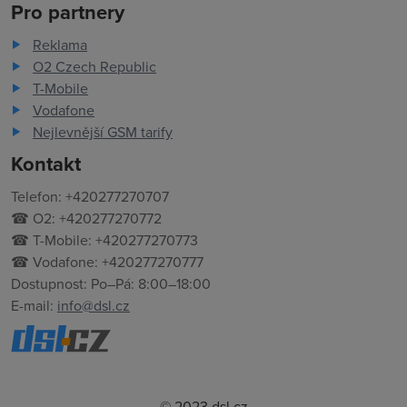
Pro partnery
Reklama
O2 Czech Republic
T-Mobile
Vodafone
Nejlevnější GSM tarify
Kontakt
Telefon: +420277270707
☎ O2: +420277270772
☎ T-Mobile: +420277270773
☎ Vodafone: +420277270777
Dostupnost: Po–Pá: 8:00–18:00
E-mail:
info@dsl.cz
© 2023 dsl.cz