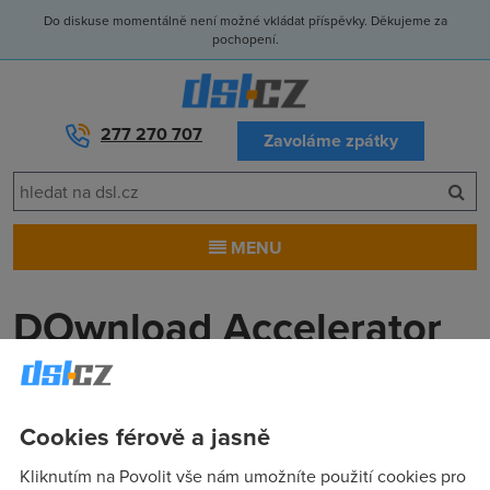
Do diskuse momentálně není možné vkládat příspěvky. Děkujeme za
pochopení.
277 270 707
Zavoláme zpátky
MENU
DOwnload Accelerator
Lucas
(6.9.2004 21:29:43)
Tento program se používá i při ADSL připojení? Jak zrychlí
Cookies férově a jasně
stahování? Mám CRa a průměr tak 55KB/s
Kliknutím na Povolit vše nám umožníte použití cookies pro