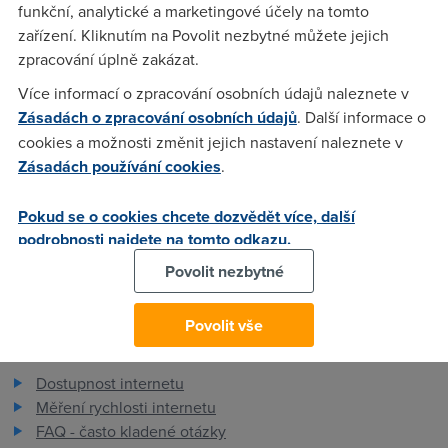
funkční, analytické a marketingové účely na tomto
zařízení. Kliknutím na Povolit nezbytné můžete jejich
Zajda
(7.9.2004 09:19:07)
zpracování úplně zakázat.
No tezko date vyssi rychlost. 55KB/s je blizko maxima. Navic
Více informací o zpracování osobních údajů naleznete v
bitstream 512kbps je natvrdo nastaven uz na DSLAMu tak se
Zásadách o zpracování osobních údajů
. Další informace o
pres tuto hranici se nedostanete. Download Akcelerator
cookies a možnosti změnit jejich nastavení naleznete v
prichazi v uvahu kdyz vam rychlost klesla z duvodu zateze
Zásadách používání cookies
.
agregacniho bodu.Doporucuji ale nepouzivat.Provideri to
nemaji radi:)
Pokud se o cookies chcete dozvědět více, další
podrobnosti najdete na tomto odkazu.
Povolit nezbytné
Povolit vše
Pro zákazníky
Dostupnost internetu
Měření rychlosti internetu
FAQ - často kladené otázky