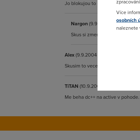
zpracování
Jo blokujou to
Více infor
osobních 
Nargon
(9.9.2004 13:01:40)
naleznete
Skus si zmenit port, mozna to p
Pokud se o
odkazu.
Alex
(9.9.2004 13:50:47)
Skusim to vecer doma a napisu jina
TiTAN
(10.9.2004 10:23:43)
Me beha dc++ na active v pohod