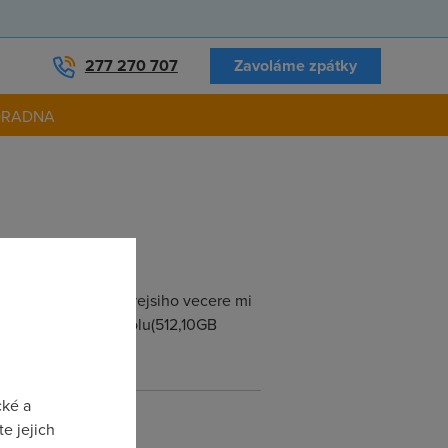
277 270 707
Zavoláme zpátky
ORADNA
 active,ale od vcerejsiho vecere mi
 nic...mam adsl od iolu(512,10GB
cké a
e jejich