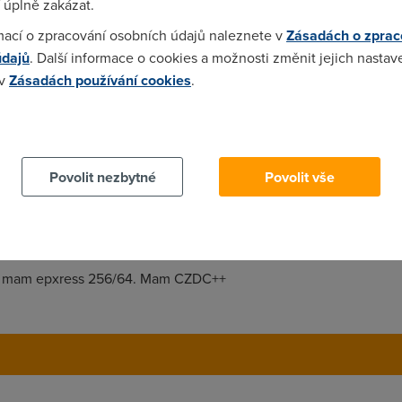
 úplně zakázat.
mací o zpracování osobních údajů naleznete v
Zásadách o zprac
údajů
. Další informace o cookies a možnosti změnit jejich nastav
 v
Zásadách používání cookies
.
omuze, ale spise ne.
 cookies chcete dozvědět více, další podrobnosti najdete na t
Povolit nezbytné
Povolit vše
k na DC++ taki nekdi zavitam. A aktiv mi jel u IOL naprosto v po
e. mam epxress 256/64. Mam CZDC++