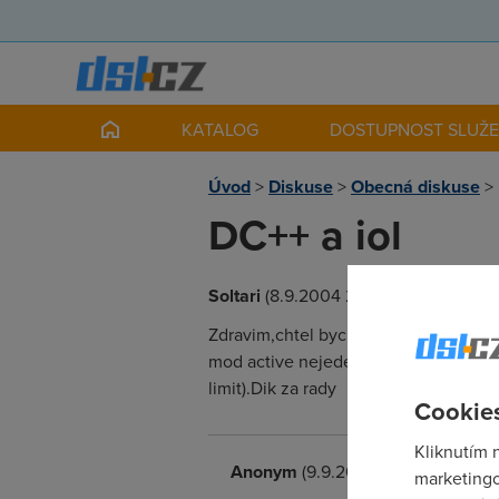
KATALOG
DOSTUPNOST SLUŽ
Úvod
>
Diskuse
>
Obecná diskuse
>
DC++ a iol
Soltari
(8.9.2004 22:43:12)
Zdravim,chtel bych se zeptat jestli 
mod active nejede a muzu jet jen pres
limit).Dik za rady
Cookies
Kliknutím 
Anonym
(9.9.2004 12:02:08)
marketingo