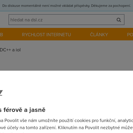
Do diskuse momentálně není možné vkládat příspěvky. Děkujeme za pochopení.
EB
RYCHLOST INTERNETU
ČLÁNKY
P
DC++ a iol
mate nekdo podobny problem jako ja,pouzivam DC++ a jedu na mod
 passive,zkousel jsem vypnout i firewall jestli to nebude tim,ale
 férově a jasně
na Povolit vše nám umožníte použití cookies pro funkční, analyti
vé účely na tomto zařízení. Kliknutím na Povolit nezbytné můžet