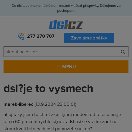
Do diskuse momentálně není možné vkládat příspěvky. Děkujeme za
pochopení.
277 270 707
Zavoláme zpátky
MENU
dsl?je to vysmech
marek-liberec
(13.9.2004 23:00:01)
ahoj,taky jsem to chtel zkusit,muj modem od telecomu,je
jen o 60 procent rychlejsi,nez adsl.asi se vratim zpet na
strom kvuli teto rychlosti.pomuzete nekdo?