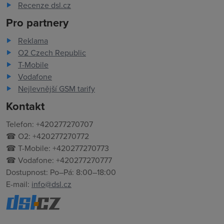
Recenze dsl.cz
Pro partnery
Reklama
O2 Czech Republic
T-Mobile
Vodafone
Nejlevnější GSM tarify
Kontakt
Telefon: +420277270707
☎ O2: +420277270772
☎ T-Mobile: +420277270773
☎ Vodafone: +420277270777
Dostupnost: Po–Pá: 8:00–18:00
E-mail:
info@dsl.cz