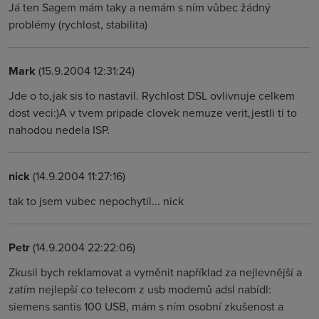
Já ten Sagem mám taky a nemám s ním vůbec žádný
problémy (rychlost, stabilita)
Mark
(15.9.2004 12:31:24)
Jde o to,jak sis to nastavil. Rychlost DSL ovlivnuje celkem
dost veci:)A v tvem pripade clovek nemuze verit,jestli ti to
nahodou nedela ISP.
nick
(14.9.2004 11:27:16)
tak to jsem vubec nepochytil... nick
Petr
(14.9.2004 22:22:06)
Zkusil bych reklamovat a vyměnit například za nejlevnější a
zatím nejlepší co telecom z usb modemů adsl nabídl:
siemens santis 100 USB, mám s ním osobní zkušenost a