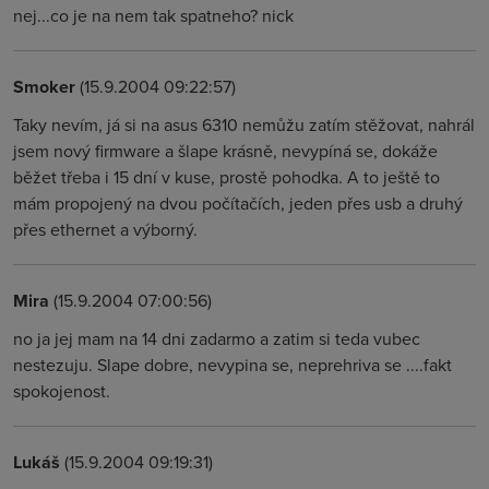
nej...co je na nem tak spatneho? nick
Smoker
(15.9.2004 09:22:57)
Taky nevím, já si na asus 6310 nemůžu zatím stěžovat, nahrál
jsem nový firmware a šlape krásně, nevypíná se, dokáže
běžet třeba i 15 dní v kuse, prostě pohodka. A to ještě to
mám propojený na dvou počítačích, jeden přes usb a druhý
přes ethernet a výborný.
Mira
(15.9.2004 07:00:56)
no ja jej mam na 14 dni zadarmo a zatim si teda vubec
nestezuju. Slape dobre, nevypina se, neprehriva se ....fakt
spokojenost.
Lukáš
(15.9.2004 09:19:31)