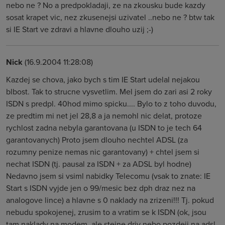
nebo ne ? No a predpokladaji, ze na zkousku bude kazdy
sosat krapet vic, nez zkusenejsi uzivatel ..nebo ne ? btw tak
si IE Start ve zdravi a hlavne dlouho uzij ;-)
Nick
(16.9.2004 11:28:08)
Kazdej se chova, jako bych s tim IE Start udelal nejakou
blbost. Tak to strucne vysvetlim. Mel jsem do zari asi 2 roky
ISDN s predpl. 40hod mimo spicku.... Bylo to z toho duvodu,
ze predtim mi net jel 28,8 a ja nemohl nic delat, protoze
rychlost zadna nebyla garantovana (u ISDN to je tech 64
garantovanych) Proto jsem dlouho nechtel ADSL (za
rozumny penize nemas nic garantovany) + chtel jsem si
nechat ISDN (tj. pausal za ISDN + za ADSL byl hodne)
Nedavno jsem si vsiml nabidky Telecomu (vsak to znate: IE
Start s ISDN vyjde jen o 99/mesic bez dph draz nez na
analogove lince) a hlavne s 0 naklady na zrizeni!!! Tj. pokud
nebudu spokojenej, zrusim to a vratim se k ISDN (ok, jsou
tam naklady na modem, ale stejne driv nebo pozdeji na adsl