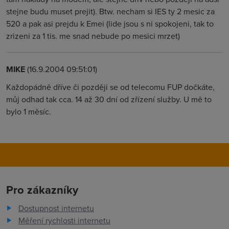
stejne budu muset prejit). Btw. necham si IES ty 2 mesic za
520 a pak asi prejdu k Emei (lide jsou s ni spokojeni, tak to
zrizeni za 1 tis. me snad nebude po mesici mrzet)
MIKE
(16.9.2004 09:51:01)
Každopádně dříve či později se od telecomu FUP dočkáte,
můj odhad tak cca. 14 až 30 dní od zřízení služby. U mě to
bylo 1 měsíc.
Pro zákazníky
Dostupnost internetu
Měření rychlosti internetu