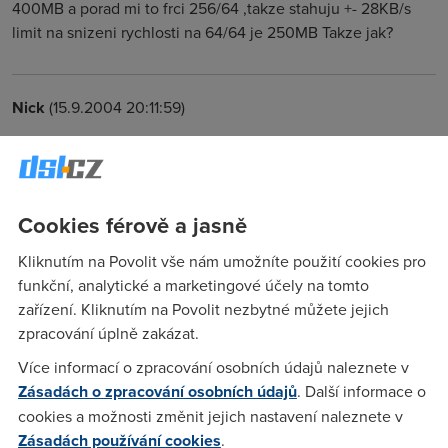
400MB a porad mi to frci 256/64 ,takze stahuju +- 28KB/s
limit na snizeni rychlosti na 64/64 je 250MB Takze jak?
Nick
(15.9.2004 20:11:59)
mam to 2. tydne. v prvnim nasledovalo zpomaleni po par
dnech po projeti 230MB (podle CM - upload+download).
tento tyden se to opakovalo (vcera po zpomaleni jsem cca 10
hodin stahoval soubory=asi 300MB), ale dnes nevim proc mi
Cookies férově a jasně
to vali o5 256
Kliknutím na Povolit vše nám umožníte použití cookies pro
funkční, analytické a marketingové účely na tomto
Mira
(15.9.2004 20:25:57)
zařízení. Kliknutím na Povolit nezbytné můžete jejich
zpracování úplně zakázat.
no co to znamena, ze si konecne vsimli, ze na IE Start na
zkousku by meli vypnout FUP, aby nalakali vic lidi...
Více informací o zpracování osobních údajů naleznete v
Zásadách o zpracování osobních údajů
. Další informace o
cookies a možnosti změnit jejich nastavení naleznete v
Nick
(16.9.2004 08:22:24)
Zásadách používání cookies
.