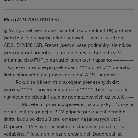
Mira
(24.9.2004 09:09:37)
jj, Volny...mel jsem dotaz na infolinku ohledne FUP, protoze
jsem to v jejich popisu nikde nenasel ... uvazuji o zrizeni
ADSL 512/128 1GB. Precetl jsem si vase podminky, ale nikde
jsem nenasel podrobne informace o Fair User Policy. V
informacich o FUP je na vasich strankach napsano: -------------
-- Omezení nastane po překročení ******určitého**** denního
limitu stanového pro provoz na jedné ADSL přípojce... --------
------- Pokud se během tří dnů objem přenesených dat
vyrovná ******stanovenému průměru*********, bude zákazník
navrácen do původní skupiny neomezovaných uživatelů. ----
----------- Muzete mi prosim odpovedet na 2 otazky ? * Jaky je
denni limit pro pripojku ? * V pripade prekroceni denniho
limitu budu po dobu 3 dnu omezen na jakou rychlost ?
Odpoved: * Presny deni limit neni stanoven, pohybuje se
variabilne. * Take neni mozne presne rici. Doporucuji se