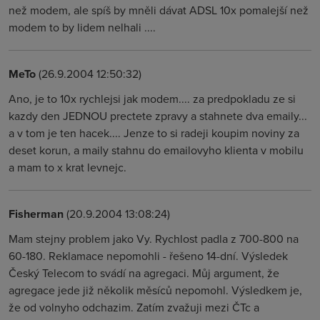
než modem, ale spíš by mněli dávat ADSL 10x pomalejší než
modem to by lidem nelhali ....
MeTo
(26.9.2004 12:50:32)
Ano, je to 10x rychlejsi jak modem.... za predpokladu ze si
kazdy den JEDNOU prectete zpravy a stahnete dva emaily...
a v tom je ten hacek.... Jenze to si radeji koupim noviny za
deset korun, a maily stahnu do emailovyho klienta v mobilu
a mam to x krat levnejc.
Fisherman
(20.9.2004 13:08:24)
Mam stejny problem jako Vy. Rychlost padla z 700-800 na
60-180. Reklamace nepomohli - řešeno 14-dní. Výsledek
Český Telecom to svádí na agregaci. Můj argument, že
agregace jede již několik měsíců nepomohl. Výsledkem je,
že od volnyho odchazim. Zatím zvažuji mezi ČTc a