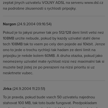
zeptat jinych uzivatelu VOLNY ADSL na serveru www.dsl.cz
na podrobne zkusenosti s rychlosti pripojky.
Nargon
(24.9.2004 09:16:54)
Pokud je to jakysi prumer tak pro 512/128 deni limit vetsi nez
108MB urcite nebude, pokud by kazdy uzivatel stahl dene
tech 108MB tak to vsem po cely den pojede asi 10kbit. Jenze
ono to jede o trochu rychleji tak hadam ze deni limit na
pripojku je nekde kolem 60MB. A druha otazka, pokud jako
neomezeny uzivatel mate rychlost nizsi nez maximalni tak si
muzete bejt jistej ze po prerazeni na nizsi prioritu si uz
neskrtnete vubec.
Jirka
(24.9.2004 11:23:51)
To je pravda, pokud bude vsech 50 uzivatelu najednou
stahovat 100 MB, tak toto bude fungovat. Predpokladam