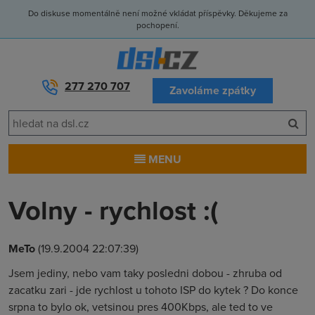
Do diskuse momentálně není možné vkládat příspěvky. Děkujeme za
pochopení.
277 270 707
Zavoláme zpátky
MENU
Volny - rychlost :(
MeTo
(19.9.2004 22:07:39)
Jsem jediny, nebo vam taky posledni dobou - zhruba od
zacatku zari - jde rychlost u tohoto ISP do kytek ? Do konce
srpna to bylo ok, vetsinou pres 400Kbps, ale ted to ve