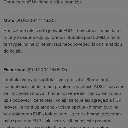
Contactelem? Uvidíme jestli si pomůžu.
MeTo
(20.9.2004 14:16:30)
Hm, tak me rekli ze to je kvuli FUP.... hovadina.... mam tam i
tri dny za sebou kdy byl prenos hluboko pod 50MB, a na to
ten typek na helpline ani raci neodpovedel. Tak s tim at dou
do hajzlu.
Fisherman
(20.9.2004 16:05:13)
Infolinka volny je kapitola sama pro sebe. Shrnu moji
komunikaci s nimi: - mam problem s rychlosti ADSL - ozveme
se - nic volam znovu - hmmm ozveme se - nic volam znovu -
uz s odpovedi, ze to resi - volaji, ze to je asi agregaci a FUP
proverili a neni uplatneno - volam opet ja - hmmm bylo na
Vas uplatneno FUP - kolega tvrdil, ze ne - hmmm proverim -
bylo spusteno FUP - jak jsem zjistil mam jeste puvodni
smlouvu, ktera v sobe FUP nema obsazeno - problem s