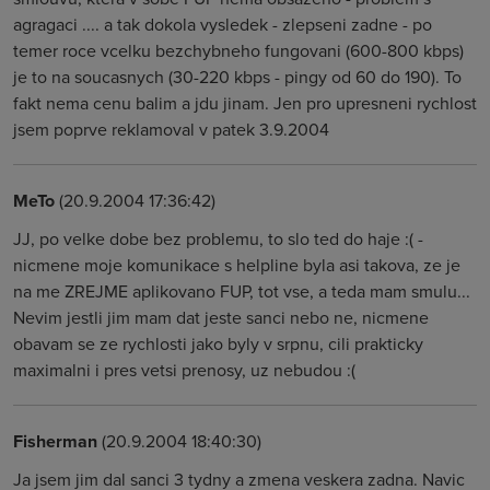
agragaci .... a tak dokola vysledek - zlepseni zadne - po
temer roce vcelku bezchybneho fungovani (600-800 kbps)
je to na soucasnych (30-220 kbps - pingy od 60 do 190). To
fakt nema cenu balim a jdu jinam. Jen pro upresneni rychlost
jsem poprve reklamoval v patek 3.9.2004
MeTo
(20.9.2004 17:36:42)
JJ, po velke dobe bez problemu, to slo ted do haje :( -
nicmene moje komunikace s helpline byla asi takova, ze je
na me ZREJME aplikovano FUP, tot vse, a teda mam smulu...
Nevim jestli jim mam dat jeste sanci nebo ne, nicmene
obavam se ze rychlosti jako byly v srpnu, cili prakticky
maximalni i pres vetsi prenosy, uz nebudou :(
Fisherman
(20.9.2004 18:40:30)
Ja jsem jim dal sanci 3 tydny a zmena veskera zadna. Navic