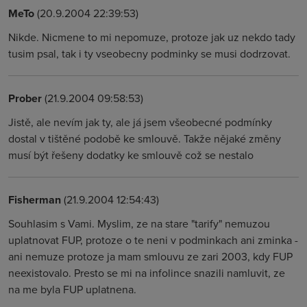
MeTo
(20.9.2004 22:39:53)
Nikde. Nicmene to mi nepomuze, protoze jak uz nekdo tady
tusim psal, tak i ty vseobecny podminky se musi dodrzovat.
Prober
(21.9.2004 09:58:53)
Jistě, ale nevím jak ty, ale já jsem všeobecné podmínky
dostal v tištěné podobě ke smlouvě. Takže nějaké změny
musí být řešeny dodatky ke smlouvě což se nestalo
Fisherman
(21.9.2004 12:54:43)
Souhlasim s Vami. Myslim, ze na stare "tarify" nemuzou
uplatnovat FUP, protoze o te neni v podminkach ani zminka -
ani nemuze protoze ja mam smlouvu ze zari 2003, kdy FUP
neexistovalo. Presto se mi na infolince snazili namluvit, ze
na me byla FUP uplatnena.