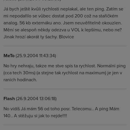
Já bych ještě kvůli rychlosti neplakal, ale ten ping. Zatím se
mi nepodařilo se vůbec dostat pod 200 což na stařičkém
analog. 56 kb externáku ano. Jsem neuvěřitelně okouzlen.
Mění se alespoň někdy odezva u VOL k lepšímu, nebo ne?
Jinak hrozí akorát ty šachy. Blovice
MeTo
(25.9.2004 11:43:34)
No hry nehraju, takze me stve spis ta rychlost. Normalni ping
(cca tech 30ms) (a stejne tak rychlost na maximum) je jen v
ranich hodinach.
Flash
(26.9.2004 13:06:18)
No vidíš Já mám 56 od toho posr. Telecomu.. A ping Mám
140.. A stěžuju si jak to nejde!!!!