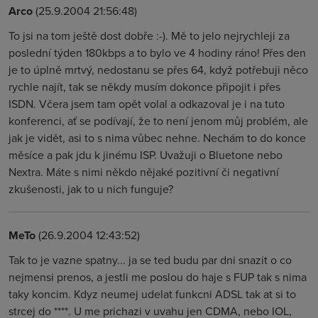
Arco
(25.9.2004 21:56:48)
To jsi na tom ještě dost dobře :-). Mě to jelo nejrychleji za
poslední týden 180kbps a to bylo ve 4 hodiny ráno! Přes den
je to úplně mrtvý, nedostanu se přes 64, když potřebuji něco
rychle najít, tak se někdy musím dokonce připojit i přes
ISDN. Včera jsem tam opět volal a odkazoval je i na tuto
konferenci, ať se podívají, že to není jenom můj problém, ale
jak je vidět, asi to s nima vůbec nehne. Nechám to do konce
měsíce a pak jdu k jinému ISP. Uvažuji o Bluetone nebo
Nextra. Máte s nimi někdo nějaké pozitivní či negativní
zkušenosti, jak to u nich funguje?
MeTo
(26.9.2004 12:43:52)
Tak to je vazne spatny... ja se ted budu par dni snazit o co
nejmensi prenos, a jestli me poslou do haje s FUP tak s nima
taky koncim. Kdyz neumej udelat funkcni ADSL tak at si to
strcej do ****. U me prichazi v uvahu jen CDMA, nebo IOL,