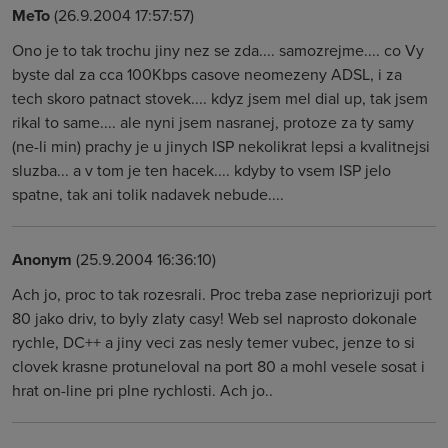
MeTo
(26.9.2004 17:57:57)
Ono je to tak trochu jiny nez se zda.... samozrejme.... co Vy
byste dal za cca 100Kbps casove neomezeny ADSL, i za
tech skoro patnact stovek.... kdyz jsem mel dial up, tak jsem
rikal to same.... ale nyni jsem nasranej, protoze za ty samy
(ne-li min) prachy je u jinych ISP nekolikrat lepsi a kvalitnejsi
sluzba... a v tom je ten hacek.... kdyby to vsem ISP jelo
spatne, tak ani tolik nadavek nebude....
Anonym
(25.9.2004 16:36:10)
Ach jo, proc to tak rozesrali. Proc treba zase nepriorizuji port
80 jako driv, to byly zlaty casy! Web sel naprosto dokonale
rychle, DC++ a jiny veci zas nesly temer vubec, jenze to si
clovek krasne protuneloval na port 80 a mohl vesele sosat i
hrat on-line pri plne rychlosti. Ach jo..