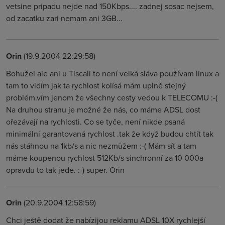
vetsine pripadu nejde nad 150Kbps.... zadnej sosac nejsem,
od zacatku zari nemam ani 3GB...
Orin
(19.9.2004 22:29:58)
Bohužel ale ani u Tiscali to není velká sláva používam linux a
tam to vidím jak ta rychlost kolísá mám uplně stejný
problém.vím jenom že všechny cesty vedou k TELECOMU :-(
Na druhou stranu je možné že nás, co máme ADSL dost
ořezávají na rychlosti. Co se tyče, není nikde psaná
minimální garantovaná rychlost .tak že když budou chtít tak
nás stáhnou na 1kb/s a nic nezmůžem :-( Mám síť a tam
máme koupenou rychlost 512Kb/s sinchronní za 10 000a
opravdu to tak jede. :-) super. Orin
Orin
(20.9.2004 12:58:59)
Chci ještě dodat že nabízijou reklamu ADSL 10X rychlejší