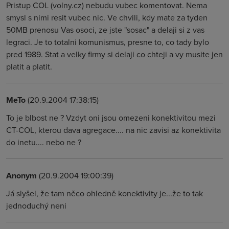
Pristup COL (volny.cz) nebudu vubec komentovat. Nema
smysl s nimi resit vubec nic. Ve chvili, kdy mate za tyden
50MB prenosu Vas osoci, ze jste "sosac" a delaji si z vas
legraci. Je to totalni komunismus, presne to, co tady bylo
pred 1989. Stat a velky firmy si delaji co chteji a vy musite jen
platit a platit.
MeTo
(20.9.2004 17:38:15)
To je blbost ne ? Vzdyt oni jsou omezeni konektivitou mezi
CT-COL, kterou dava agregace.... na nic zavisi az konektivita
do inetu.... nebo ne ?
Anonym
(20.9.2004 19:00:39)
Já slyšel, že tam něco ohledně konektivity je...že to tak
jednoduchý neni