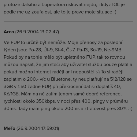
protoze dalsiho alt.operatora riskovat nejdu, i kdyz IOL je
podle me uz zoufalost, ale to je prave moje situace :(
Arco
(26.9.2004 13:02:47)
Ve FUP to určitě být nemůže. Moje přenosy za poslední
týden jsou: Po-28, Út-9, St-4, Čt-7, Pá-13, So-19, Ne-9MB.
Pokud by na tohle mělo být uplatněno FUP, tak to rovnou
můžou napsat, že jim stačí aby uživatel službu pouze platil a
pokud možno internet raději ani nepouštěl :-) To si raději
zaplatim o 200,- víc u Bluetone, ty neuplatňují na 512/128 se
3GB v 1:50 žádné FUP, při překročení dat si doplatíš 40,-
Kč/1GB. Mám na ně zatím jenom samé dobré reference,
rychlosti okolo 350kbps, v noci přes 400, pingy v průměru
30ms. Tady mám ping okolo 200ms a ztrátovost přes 30% :-(
MeTo
(26.9.2004 17:59:01)