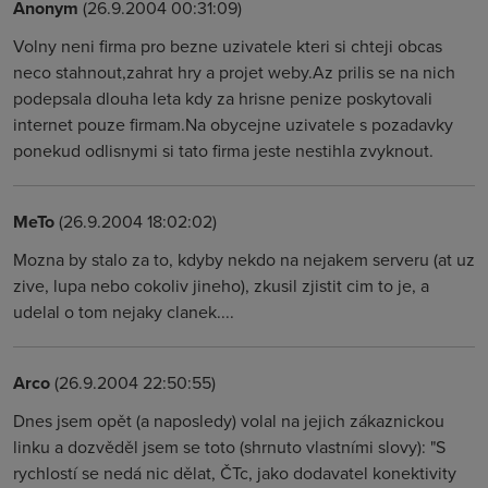
Anonym
(26.9.2004 00:31:09)
Volny neni firma pro bezne uzivatele kteri si chteji obcas
neco stahnout,zahrat hry a projet weby.Az prilis se na nich
podepsala dlouha leta kdy za hrisne penize poskytovali
internet pouze firmam.Na obycejne uzivatele s pozadavky
ponekud odlisnymi si tato firma jeste nestihla zvyknout.
MeTo
(26.9.2004 18:02:02)
Mozna by stalo za to, kdyby nekdo na nejakem serveru (at uz
zive, lupa nebo cokoliv jineho), zkusil zjistit cim to je, a
udelal o tom nejaky clanek....
Arco
(26.9.2004 22:50:55)
Dnes jsem opět (a naposledy) volal na jejich zákaznickou
linku a dozvěděl jsem se toto (shrnuto vlastními slovy): "S
rychlostí se nedá nic dělat, ČTc, jako dodavatel konektivity