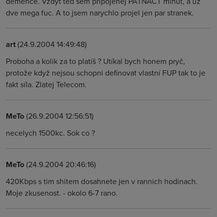
demence. Vzdyt ted sem pripojenej PATNACT minut, a uz
dve mega fuc. A to jsem narychlo projel jen par stranek.
art
(24.9.2004 14:49:48)
Proboha a kolik za to platíš ? Utíkal bych honem pryč,
protože když nejsou schopni definovat vlastní FUP tak to je
fakt síla. Zlatej Telecom.
MeTo
(26.9.2004 12:56:51)
necelych 1500kc. Sok co ?
MeTo
(24.9.2004 20:46:16)
420Kbps s tim shitem dosahnete jen v rannich hodinach.
Moje zkusenost. - okolo 6-7 rano.