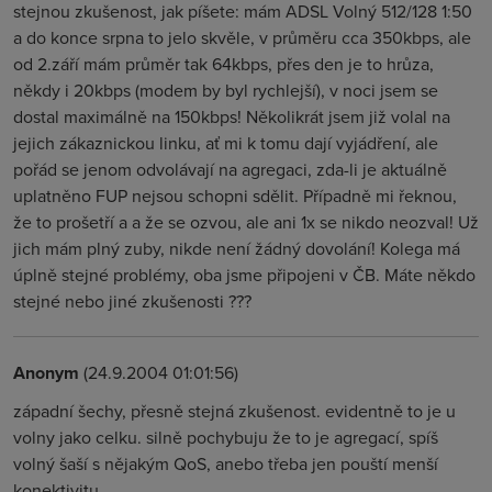
stejnou zkušenost, jak píšete: mám ADSL Volný 512/128 1:50
a do konce srpna to jelo skvěle, v průměru cca 350kbps, ale
od 2.září mám průměr tak 64kbps, přes den je to hrůza,
někdy i 20kbps (modem by byl rychlejší), v noci jsem se
dostal maximálně na 150kbps! Několikrát jsem již volal na
jejich zákaznickou linku, ať mi k tomu dají vyjádření, ale
pořád se jenom odvolávají na agregaci, zda-li je aktuálně
uplatněno FUP nejsou schopni sdělit. Případně mi řeknou,
že to prošetří a a že se ozvou, ale ani 1x se nikdo neozval! Už
jich mám plný zuby, nikde není žádný dovolání! Kolega má
úplně stejné problémy, oba jsme připojeni v ČB. Máte někdo
stejné nebo jiné zkušenosti ???
Anonym
(24.9.2004 01:01:56)
západní šechy, přesně stejná zkušenost. evidentně to je u
volny jako celku. silně pochybuju že to je agregací, spíš
volný šaší s nějakým QoS, anebo třeba jen pouští menší
konektivitu.