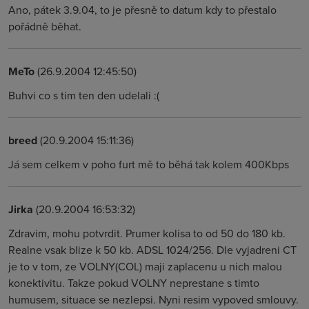
Ano, pátek 3.9.04, to je přesně to datum kdy to přestalo
pořádně běhat.
MeTo
(26.9.2004 12:45:50)
Buhvi co s tim ten den udelali :(
breed
(20.9.2004 15:11:36)
Já sem celkem v poho furt mě to běhá tak kolem 400Kbps
Jirka
(20.9.2004 16:53:32)
Zdravim, mohu potvrdit. Prumer kolisa to od 50 do 180 kb.
Realne vsak blize k 50 kb. ADSL 1024/256. Dle vyjadreni CT
je to v tom, ze VOLNY(COL) maji zaplacenu u nich malou
konektivitu. Takze pokud VOLNY neprestane s timto
humusem, situace se nezlepsi. Nyni resim vypoved smlouvy.