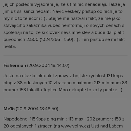
jejich posledni vyjadreni je, ze s tim nic nenadelaji. Takze ja
jim uz asi sanci nedam? Navic veskery pristup od nich je to
my nic to telecom :-( . Stejne me nastval i fakt, ze me jako
stavajiciho zakaznika vubec neinformuji o novych cenach a
spolehaji na to, ze si clovek nevsimne slev a bude dal platit
puvodnich 2.500 (1024/256 - 1:50) :-( . Ten pristup se mi fakt
nelibi.
Fisherman
(20.9.2004 18:44:07)
Jeste na ukazku aktualni zpravy z bojiste: rychlost 131 kbps
ping z 38 odeslanych 10 ztraceno maximum 213 minimum 83
prumer 153 lokalita Teplice Mno nekupte to za ty penize :-)
MeTo
(20.9.2004 18:48:50)
Napodobne. 115Kbps ping min : 113 max : 202 prumer : 153 z
20 odeslanych 1 ztracen (na www.volny.cz) Usti nad Labem