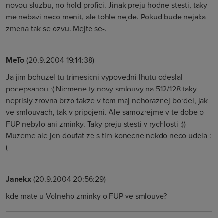
novou sluzbu, no hold profici. Jinak preju hodne stesti, taky
me nebavi neco menit, ale tohle nejde. Pokud bude nejaka
zmena tak se ozvu. Mejte se-.
MeTo
(20.9.2004 19:14:38)
Ja jim bohuzel tu trimesicni vypovedni lhutu odeslal
podepsanou :( Nicmene ty novy smlouvy na 512/128 taky
neprisly zrovna brzo takze v tom maj nehoraznej bordel, jak
ve smlouvach, tak v pripojeni. Ale samozrejme v te dobe o
FUP nebylo ani zminky. Taky preju stesti v rychlosti :))
Muzeme ale jen doufat ze s tim konecne nekdo neco udela :
(
Janekx
(20.9.2004 20:56:29)
kde mate u Volneho zminky o FUP ve smlouve?