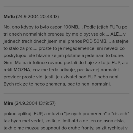
MeTo
(24.9.2004 20:43:13)
No, ono kdyby to bylo aspon 100MB.... Podle jejich FUPu po
tri dnech normalnich prenosu by melo byt vse ok.... ALE....v
jednech trech dnech jsem mel prenos POD 50MB.... a stejne
to stalo za prd.... proste to je megademence, ani nevedi co
poskytujou, ale hlavne ze jim platime a jede nam to bidne.
Grrrr. Me na infolince rovnou poslali do haje ze to je FUP, ale
rekli MOZNA, coz me teda udivuje, pac kazdej normalni
provider proste vidi jestli je uzivatel pod FUP nebo neni.
Bych rek ze to neco znamena, pac to neni normalni.
Mira
(24.9.2004 13:19:57)
pokud aplikuji FUP, a mluvi o "jasnych prumerech" a "cislech"
tak bych mel vedet, kolik je limit atd a ne jen nejasna cisla,
takhle me muzou soupnout do druhe fronty, snizit rychlost v