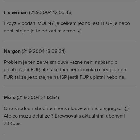
Fisherman
(21.9.2004 12:55:48)
I kdyz v podani VOLNY je celkem jedno jestli FUP je nebo
neni, stejne je to od zari mizerne :-(
Nargon
(21.9.2004 18:09:34)
Problem je ten ze ve smlouve vazne neni napsano o
uplatnovani FUP, ale take tam neni zminka o neuplatneni
FUP, takze je to stejne na ISP jestli FUP uplatni nebo ne.
MeTo
(21.9.2004 21:13:54)
Ono shodou nahod neni ve smlouve ani nic o agregaci :)))
Ale co muzu delat ze ? Browsovat s aktualnimi ubohymi
70Kbps