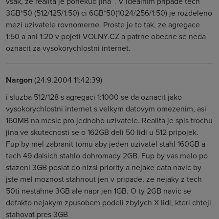
vsak, ze realita je ponekud jina¨. V idealnim pripade tech
3GB*50 (512/125/1:50) ci 6GB*50(1024/256/1:50) je rozdeleno
mezi uzivatele rovnomerne. Proste je to tak, ze agregace
1:50 a ani 1:20 v pojeti VOLNY.CZ a patrne obecne se neda
oznacit za vysokorychlostni internet.
Nargon
(24.9.2004 11:42:39)
i sluzba 512/128 s agregaci 1:1000 se da oznacit jako
vysokorychlostni internet s velkym datovym omezenim, asi
160MB na mesic pro jednoho uzivatele. Realita je spis trochu
jina ve skutecnosti se o 162GB deli 50 lidi u 512 pripojek.
Fup by mel zabranit tomu aby jeden uzivatel stahl 160GB a
tech 49 dalsich stahlo dohromady 2GB. Fup by vas melo po
stazeni 3GB poslat do nizsi priority a nejake data navic by
jste mel moznost stahnout jen v pripade, ze nejaky z tech
50ti nestahne 3GB ale napr jen 1GB. O ty 2GB navic se
defakto nejakym zpusobem podeli zbylych X lidi, kteri chteji
stahovat pres 3GB