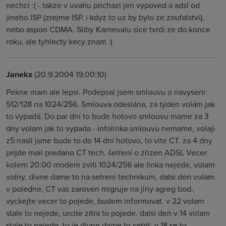
nechci :( - takze v uvahu prichazi jen vypoved a adsl od
jineho ISP (zrejme ISP, i kdyz to uz by bylo ze zoufalstvi),
nebo aspon CDMA. Sliby Karnevalu sice tvrdi ze do konce
roku, ale tyhlecty kecy znam :(
Janekx
(20.9.2004 19:00:10)
Pekne mam ale lepsi. Podepsal jsem smlouvu o navyseni
512/128 na 1024/256. Smlouva odeslána, za týden volám jak
to vypadá. Do par dní to bude hotovo smlouvu mame za 3
dny volam jak to vypada - infolinka smlouvu nemame, volaji
z5 nasli jsme bude to do 14 dní hotovo, to vite CT. za 4 dny
prijde mail predano CT tech. šetření o zřízen ADSL Vecer
kolem 20:00 modem zviti 1024/256 ale linka nejede, volam
volny, divne dame to na setreni technikum, dalsi den volam
v poledne, CT vas zaroven migruje na jiny agreg bod.
vyckejte vecer to pojede, budem informovat. v 22 volam
stale to nejede, urcite zitra to pojede. dalsi den v 14 volam
stale to nejede, to je divne dame to setrit. v 18 se to