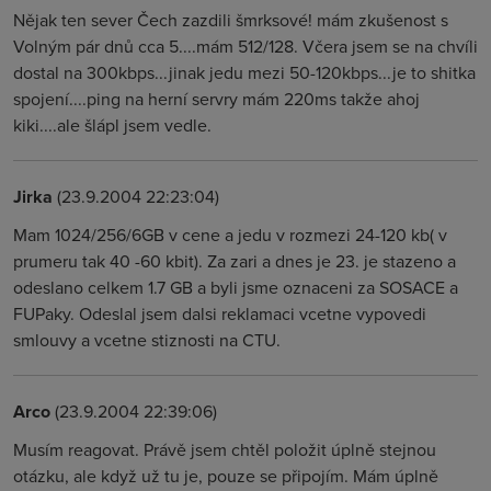
Nějak ten sever Čech zazdili šmrksové! mám zkušenost s
Volným pár dnů cca 5....mám 512/128. Včera jsem se na chvíli
dostal na 300kbps...jinak jedu mezi 50-120kbps...je to shitka
spojení....ping na herní servry mám 220ms takže ahoj
kiki....ale šlápl jsem vedle.
Jirka
(23.9.2004 22:23:04)
Mam 1024/256/6GB v cene a jedu v rozmezi 24-120 kb( v
prumeru tak 40 -60 kbit). Za zari a dnes je 23. je stazeno a
odeslano celkem 1.7 GB a byli jsme oznaceni za SOSACE a
FUPaky. Odeslal jsem dalsi reklamaci vcetne vypovedi
smlouvy a vcetne stiznosti na CTU.
Arco
(23.9.2004 22:39:06)
Musím reagovat. Právě jsem chtěl položit úplně stejnou
otázku, ale když už tu je, pouze se připojím. Mám úplně