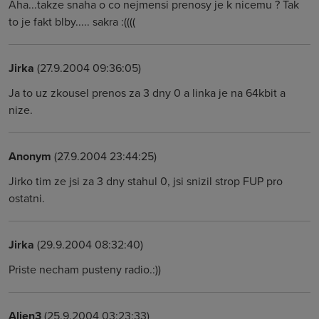
Aha...takze snaha o co nejmensi prenosy je k nicemu ? Tak
to je fakt blby..... sakra :((((
Jirka
(27.9.2004 09:36:05)
Ja to uz zkousel prenos za 3 dny 0 a linka je na 64kbit a
nize.
Anonym
(27.9.2004 23:44:25)
Jirko tim ze jsi za 3 dny stahul 0, jsi snizil strop FUP pro
ostatni.
Jirka
(29.9.2004 08:32:40)
Priste necham pusteny radio.:))
Alien3
(25.9.2004 03:23:33)