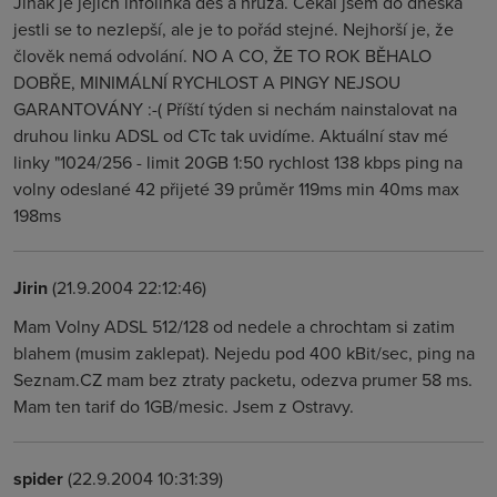
Jinak je jejich infolinka děs a hrůza. Čekal jsem do dneška
jestli se to nezlepší, ale je to pořád stejné. Nejhorší je, že
člověk nemá odvolání. NO A CO, ŽE TO ROK BĚHALO
DOBŘE, MINIMÁLNÍ RYCHLOST A PINGY NEJSOU
GARANTOVÁNY :-( Příští týden si nechám nainstalovat na
druhou linku ADSL od CTc tak uvidíme. Aktuální stav mé
linky "1024/256 - limit 20GB 1:50 rychlost 138 kbps ping na
volny odeslané 42 přijeté 39 průměr 119ms min 40ms max
198ms
Jirin
(21.9.2004 22:12:46)
Mam Volny ADSL 512/128 od nedele a chrochtam si zatim
blahem (musim zaklepat). Nejedu pod 400 kBit/sec, ping na
Seznam.CZ mam bez ztraty packetu, odezva prumer 58 ms.
Mam ten tarif do 1GB/mesic. Jsem z Ostravy.
spider
(22.9.2004 10:31:39)