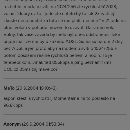
rozbehlo, modem svitil na 1024/256 ale rychlost 512/128,
volam "dobry uz to i jede ale chtelo by to tak 2x rychleji
zkuste neco udelat za toto se me platit nechce " v 21 jede na
plno, volam v pohode muzem to uzavrit. Dalsi den vola
Volny, tak vase zavada by mela byt dnes odstranena. Take
prijde mail ze me bylo zrizeno ADSL. Suma sumarum 2 dny
bez ADSL a jen proto aby na modemu svitilo 1024/256 a
potom dosazeni realne rychlosti behem 2 hodin. To je
telebebilkom. Jinak ted 856kbps a ping Seznam 17ms,
COL.cz 35ms zajimave co?
MeTo
(20.9.2004 19:10:43)
aspon stesti s rychlosti :) Momentalne mi to pokleslo na
96,8Kbps
Anonym
(26.9.2004 01:53:34)