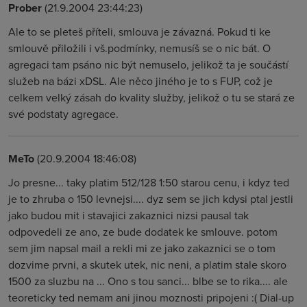
Prober
(21.9.2004 23:44:23)
Ale to se pleteš příteli, smlouva je závazná. Pokud ti ke
smlouvě přiložili i vš.podmínky, nemusíš se o nic bát. O
agregaci tam psáno nic být nemuselo, jelikož ta je součástí
služeb na bázi xDSL. Ale něco jiného je to s FUP, což je
celkem velký zásah do kvality služby, jelikož o tu se stará ze
své podstaty agregace.
MeTo
(20.9.2004 18:46:08)
Jo presne... taky platim 512/128 1:50 starou cenu, i kdyz ted
je to zhruba o 150 levnejsi.... dyz sem se jich kdysi ptal jestli
jako budou mit i stavajici zakaznici nizsi pausal tak
odpovedeli ze ano, ze bude dodatek ke smlouve. potom
sem jim napsal mail a rekli mi ze jako zakaznici se o tom
dozvime prvni, a skutek utek, nic neni, a platim stale skoro
1500 za sluzbu na ... Ono s tou sanci... blbe se to rika.... ale
teoreticky ted nemam ani jinou moznosti pripojeni :( Dial-up