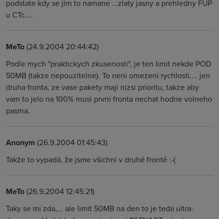
podstate kdy se jim to namane ...zlaty jasny a prehledny FUP
u CTc....
MeTo
(24.9.2004 20:44:42)
Podle mych "praktickych zkusenosti", je ten limit nekde POD
50MB (takze nepouzitelne). To neni omezeni rychlosti.... jen
druha fronta, ze vase pakety maji nizsi prioritu, takze aby
vam to jelo na 100% musi prvni fronta nechat hodne volneho
pasma.
Anonym
(26.9.2004 01:45:43)
Takže to vypadá, že jsme všichni v druhé frontě :-(
MeTo
(26.9.2004 12:45:21)
Taky se mi zda,... ale limit 50MB na den to je teda ultra-