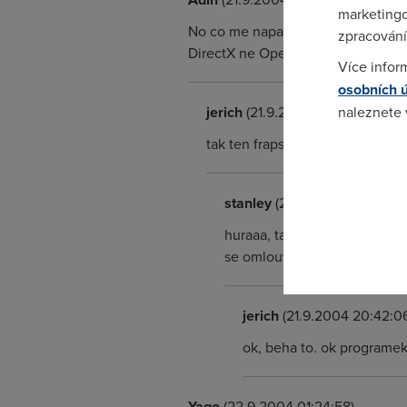
marketingo
No co me napada je programek Frap
zpracování
DirectX ne OpenGL. Takze na web
Více infor
osobních 
jerich
(21.9.2004 19:50:35)
naleznete
tak ten fraps beha opravdu jen as
Pokud se o
odkazu.
stanley
(21.9.2004 20:31:44)
huraaa, tak jsem to nasel. je
se omlouvam, ze jsem tady s t
jerich
(21.9.2004 20:42:0
ok, beha to. ok programe
Yago
(22.9.2004 01:24:58)