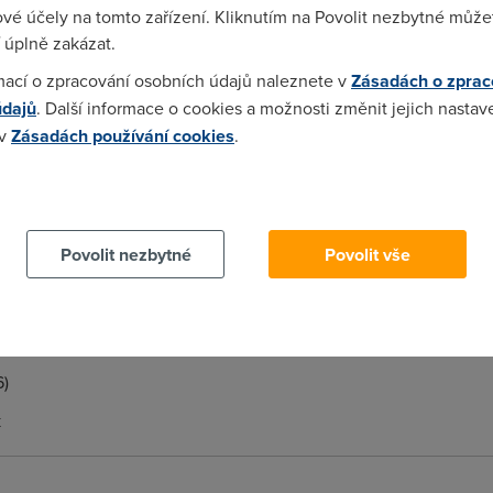
vé účely na tomto zařízení. Kliknutím na Povolit nezbytné můžet
s. Ten sice snima obrazovku, ale bohuzel je z her. Myslim ze se
 úplně zakázat.
ovou kameru to nebude.
mací o zpracování osobních údajů naleznete v
Zásadách o zprac
údajů
. Další informace o cookies a možnosti změnit jejich nastav
 v
Zásadách používání cookies
.
i ve hrach:-( ale diky!
 cookies chcete dozvědět více, další podrobnosti najdete na t
Povolit nezbytné
Povolit vše
 to program CamStudio a je to maly, komfortni, jednoduchy a stah
im strasil
6)
k