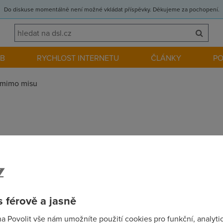
Do diskuse momentálně není možné vkládat příspěvky. Děkujeme za pochopení.
EB
RYCHLOST INTERNETU
ČLÁNKY
P
mimo misu
ale zda se, ze tohle je jedine forum o pocitacich, kde to zije a k
l nic spolecneho..chci se zeptat, jestli existuje nejaky program,
eams atd.) a ukladat je jako filmy v nejakem formatu, tak, aby sl
u...v podstate takovy hypersnap na video...poradi nekdo?
 férově a jasně
na Povolit vše nám umožníte použití cookies pro funkční, analyti