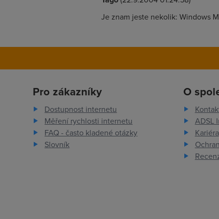
Je znam jeste nekolik: Windows 
Pro zákazníky
O spol
Dostupnost internetu
Kontak
Měření rychlosti internetu
ADSL I
FAQ - často kladené otázky
Kariéra
Slovník
Ochran
Recenz