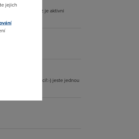
e jejich
 spousti jenom kdyz je aktivni
ování
ení
omto
nutelny na slunecnici!:-) jeste jednou