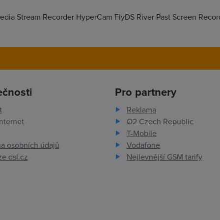
Media Stream Recorder HyperCam FlyDS River Past Screen Recor
ečnosti
Pro partnery
t
Reklama
nternet
O2 Czech Republic
T-Mobile
a osobních údajů
Vodafone
e dsl.cz
Nejlevnější GSM tarify