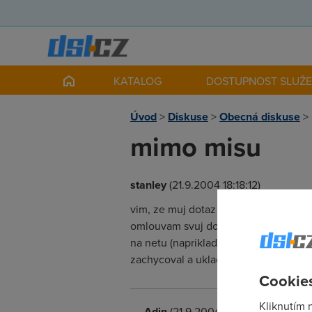
KATALOG
DOSTUPNOST SLUŽ
Úvod
>
Diskuse
>
Obecná diskuse
>
mimo misu
stanley
(21.9.2004 18:18:12)
vim, ze muj dotaz je uplne mimo misu, 
omlouvam svuj dotaz, ktery nema s ads
na netu (napriklad webove kamery, str
zachycoval a ukladal deni na monitor
Cookies
Kliknutím 
Adin
(21.9.2004 18:41:33)