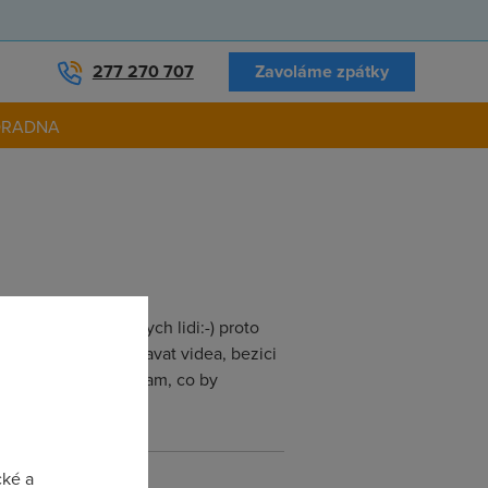
277 270 707
Zavoláme zpátky
ORADNA
de je spousta chytrych lidi:-) proto
 ktery by umel nahravat videa, bezici
y prehrat, tedy program, co by
cké a